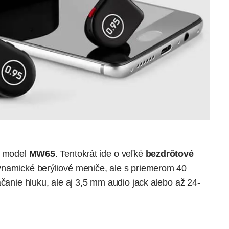
e model
MW65
. Tentokrát ide o veľké
bezdrôtové
ynamické berýliové meniče, ale s priemerom 40
áčanie hluku, ale aj 3,5 mm audio jack alebo až 24-