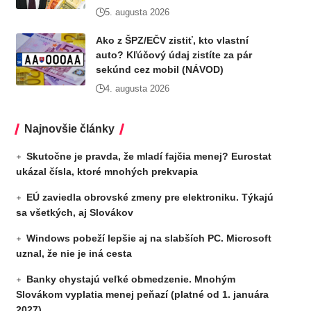
5. augusta 2026
Ako z ŠPZ/EČV zistiť, kto vlastní
auto? Kľúčový údaj zistíte za pár
sekúnd cez mobil (NÁVOD)
4. augusta 2026
Najnovšie články
Skutočne je pravda, že mladí fajčia menej? Eurostat
ukázal čísla, ktoré mnohých prekvapia
EÚ zaviedla obrovské zmeny pre elektroniku. Týkajú
sa všetkých, aj Slovákov
Windows pobeží lepšie aj na slabších PC. Microsoft
uznal, že nie je iná cesta
Banky chystajú veľké obmedzenie. Mnohým
Slovákom vyplatia menej peňazí (platné od 1. januára
2027)