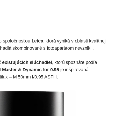
o spoločnosťou
Leica
, ktorá vyniká v oblasti kvalitnej
úchadlá skombinované s fotoaparátom nevznikli.
 existujúcich slúchadiel
, ktorú spoznáte podľa
l
Master & Dynamic for 0.95
je inšpirovaná
ctilux – M 50mm f/0,95 ASPH.