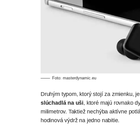
Foto:
masterdynamic.eu
Druhým typom, ktorý stojí za zmienku, j
slúchadlá na uši
, ktoré majú rovnako d
milimetrov. Taktiež nechýba aktívne potl
hodinová výdrž na jedno nabitie.