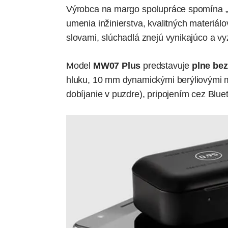
Výrobca na margo spolupráce spomína „tú
umenia inžinierstva, kvalitných materiá
slovami, slúchadlá znejú vynikajúco a vy
Model
MW07 Plus
predstavuje
plne bez
hluku, 10 mm dynamickými berýliovými m
dobíjanie v puzdre), pripojením cez Blu