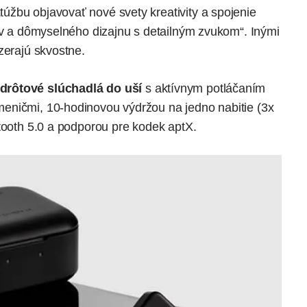
žbu objavovať nové svety kreativity a spojenie
lov a dômyselného dizajnu s detailným zvukom“. Inými
zerajú skvostne.
drôtové slúchadlá do uší
s aktívnym potláčaním
eničmi, 10-hodinovou výdržou na jedno nabitie (3x
etooth 5.0 a podporou pre kodek aptX.