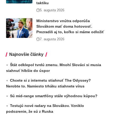
taktiku
5. augusta 2026
Ministerstvo vnútra odporúča
Slovákom mať doma hotovosť.
Prezradili aj to, koľko si máme odložiť
7. augusta 2026
Najnovšie články
Štát odklepol tvrdú zmenu. Mnohí Slováci si musia
siahnuť hlbšie do úspor
Chcete si z internetu stiahnuť The Odyssey?
Nerobte to. Namiesto trháku stiahnete vírus
Sú mid-range smartfóny stále výhodnou kúpou?
Testujú nové radary na Slovákov. Vzniklo
podozrenie, že sú z Ruska