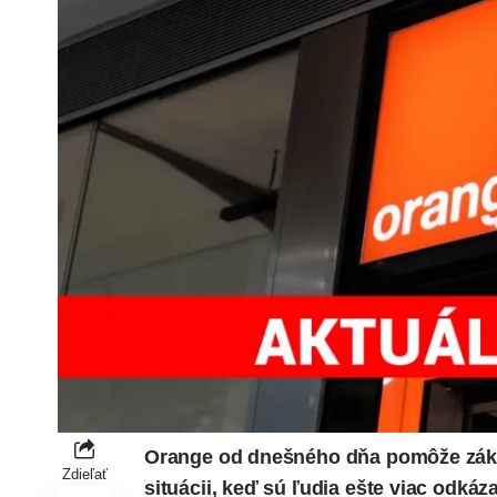
Orange od dnešného dňa pomôže zákazn
Zdieľať
situácii, keď sú ľudia ešte viac odká