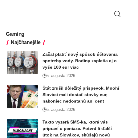
Gaming
Najčítanejšie
Začal platiť nový spôsob účtovania
spotreby vody. Rodiny zaplatia aj o
vyše 100 eur viac
5. augusta 2026
Štát zrušil dôležitý príspevok. Mnohí
Slováci mali dostať stovky eur,
nakoniec nedostanú ani cent
5. augusta 2026
Takto vyzerá SMS-ka, ktorá vás
pripraví o peniaze. Potvrdili ďalší
útok na Slovákov, skúšajú novú