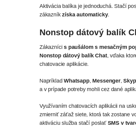
Aktivácia balíka je jednoduchá. Stačí po
zákazník
získa automaticky
.
Nonstop dátový balík C
Zákazníci
s paušálom s mesačným pop
Nonstop dátový balík Chat
, vďaka kto
chatovacie aplikácie.
Napríklad
Whatsapp
,
Messenger
,
Sky
a v prípade potreby mohli cez dané apliká
Využívaním chatovacích aplikácii na us
zmierniť záťaž siete, ktorá tak zostane 
aktiváciu služba stačí poslať
SMS v tvar