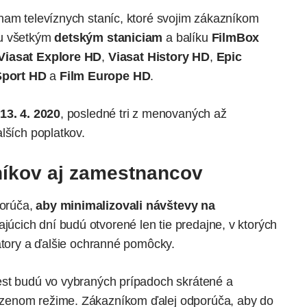
nam televíznych staníc, ktoré svojim zákazníkom
Ku všetkým
detským staniciam
a balíku
FilmBox
Viasat Explore HD
,
Viasat History HD
,
Epic
Sport HD
a
Film Europe HD
.
13. 4. 2020
, posledné tri z menovaných až
lších poplatkov.
níkov aj zamestnancov
orúča,
aby minimalizovali návštevy na
júcich dní budú otvorené len tie predajne, v ktorých
rátory a ďalšie ochranné pomôcky.
est budú vo vybraných prípadoch skrátené a
zenom režime. Zákazníkom ďalej odporúča, aby do