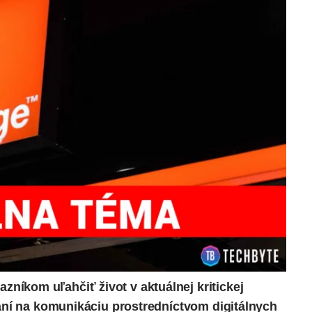
íkom uľahčiť život v aktuálnej kritickej
zaní na komunikáciu prostredníctvom digitálnych