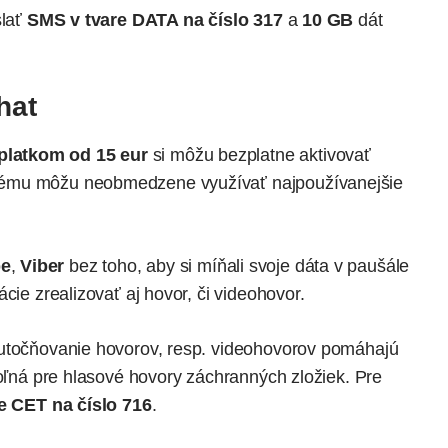
slať
SMS v tvare DATA na číslo 317
a
10 GB
dát
hat
latkom od 15 eur
si môžu bezplatne aktivovať
rému môžu neobmedzene využívať najpoužívanejšie
pe
,
Viber
bez toho, aby si míňali svoje dáta v paušále
cie zrealizovať aj hovor, či videohovor.
kutočňovanie hovorov, resp. videohovorov pomáhajú
voľná pre hlasové hovory záchranných zložiek. Pre
e CET na číslo 716
.