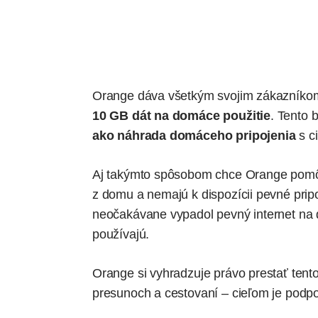
Orange dáva všetkým svojim zákazníko
10 GB dát na domáce použitie
. Tento 
ako náhrada domáceho pripojenia
s ci
Aj takýmto spôsobom chce Orange pomôcť 
z domu a nemajú k dispozícii pevné pripo
neočakávane vypadol pevný internet na 
používajú.
Orange si vyhradzuje právo prestať tento
presunoch a cestovaní – cieľom je podp