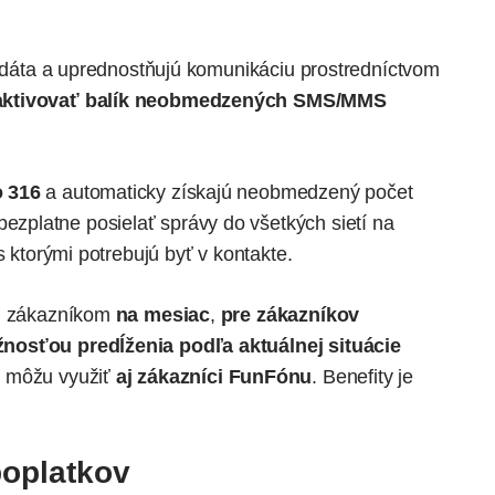
ať dáta a uprednostňujú komunikáciu prostredníctvom
 aktivovať balík neobmedzených SMS/MMS
o 316
a automaticky získajú neobmedzený počet
platne posielať správy do všetkých sietí na
s ktorými potrebujú byť v kontakte.
im zákazníkom
na mesiac
,
pre zákazníkov
žnosťou predĺženia podľa aktuálnej situácie
v môžu využiť
aj zákazníci FunFónu
. Benefity je
poplatkov