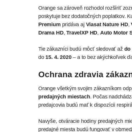
Orange sa zároveň rozhodol rozšíriť zoz
poskytuje bez dodatočných poplatkov. 
Premium
pridáva aj
Viasat Nature HD
,
Drama HD
,
TravelXP HD
,
Auto Motor 
Tie zákazníci budú môcť sledovať až
do 
do
15. 4. 2020
– a to bez akýchkoľvek ďa
Ochrana zdravia zákaz
Orange všetkým svojim zákazníkom odp
predajných miestach
. Počas nadchádza
predajcovia budú mať k dispozícii respi
Navyše, otváracie hodiny predajných mi
predajné miesta budú fungovať v obmed