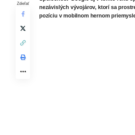
Zdieľať
nezávislých vývojárov, ktorí sa prostr
pozíciu v mobilnom hernom priemysle