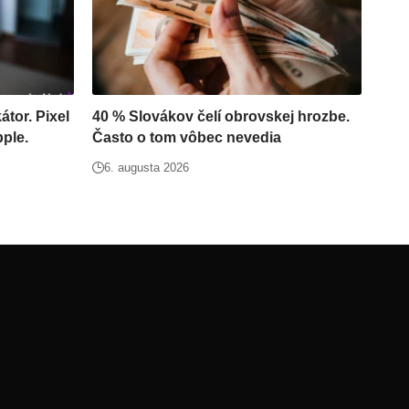
átor. Pixel
40 % Slovákov čelí obrovskej hrozbe.
ple.
Často o tom vôbec nevedia
6. augusta 2026