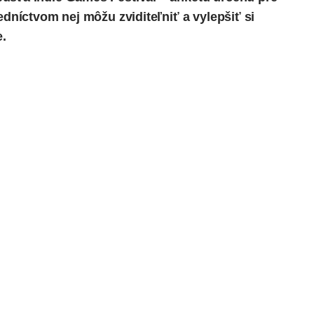
edníctvom nej môžu zviditeľniť a vylepšiť si
.