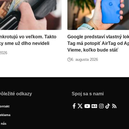
nkrotujú vo veľkom. Takto
Google predstaví vlastný lok
ky sme už dlho nevideli
Tag má potopiť AirTag od Ap
Vieme, koľko bude stáť
 2026
6. augusta 2026
ôležité odkazy
Spoj sa s nami
ontakt
eklama
 nás