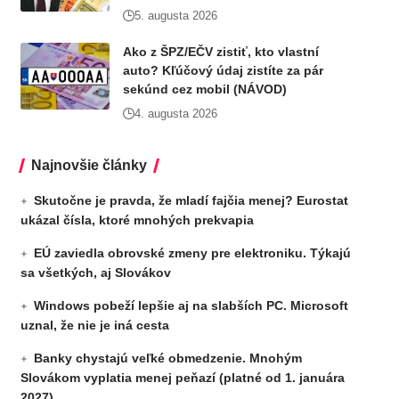
5. augusta 2026
Ako z ŠPZ/EČV zistiť, kto vlastní
auto? Kľúčový údaj zistíte za pár
sekúnd cez mobil (NÁVOD)
4. augusta 2026
Najnovšie články
Skutočne je pravda, že mladí fajčia menej? Eurostat
ukázal čísla, ktoré mnohých prekvapia
EÚ zaviedla obrovské zmeny pre elektroniku. Týkajú
sa všetkých, aj Slovákov
Windows pobeží lepšie aj na slabších PC. Microsoft
uznal, že nie je iná cesta
Banky chystajú veľké obmedzenie. Mnohým
Slovákom vyplatia menej peňazí (platné od 1. januára
2027)