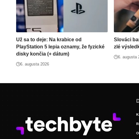
Už sa to deje: Na krabice od
Slováci ba
PlayStation 5 lepia oznamy, že fyzické
zlé výsled
disky končia (+ dátum)
6. augusta
6. augusta 2026
D
K
R
O