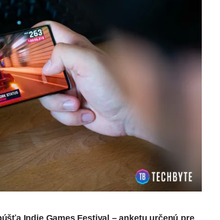
úšťa Indie Games Festival – anketu určenú pre