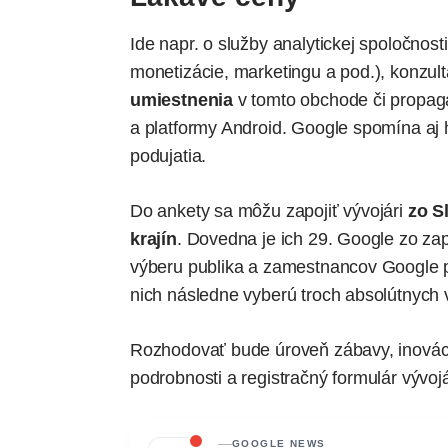
Ide napr. o služby analytickej spoločnos
monetizácie, marketingu a pod.), konzu
umiestnenia
v tomto obchode či propag
a platformy Android. Google spomína aj 
podujatia.
Do ankety sa môžu zapojiť vývojári
zo S
krajín
. Dovedna je ich 29. Google zo za
výberu publika a zamestnancov Google p
nich následne vyberú troch absolútnych 
Rozhodovať bude úroveň zábavy, inovácií
podrobnosti a registračný formulár vývoj
GOOGLE NEWS