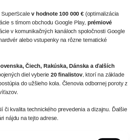
ti SuperScale
v hodnote 100 000 €
(optimalizácia
ltácie s tímom obchodu Google Play,
prémiové
ácie v komunikačných kanáloch spoločnosti Google
hardvér alebo vstupenky na rôzne tematické
lovenska, Čiech, Rakúska, Dánska a ďalších
pojených diel vyberie
20 finalistov
, ktorí na základe
ostúpia do užšieho kola. Členovia odbornej poroty z
víťazov.
 či kvalita technického prevedenia a dizajnu. Ďalšie
ári
nájdu na tejto adrese.