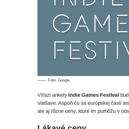
Foto:
Google
Víťazi ankety
Indie Games Festival
budú
Varšave. Aspoň čo sa európskej časti ank
ale aj rôzne ceny, ktoré im pomôžu v odve
Lákavé ceny