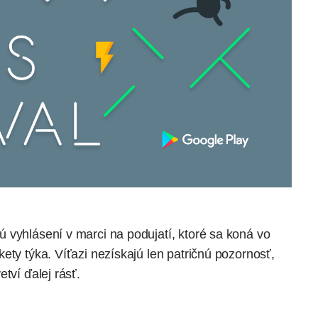
 vyhlásení v marci na podujatí, ktoré sa koná vo
ety týka. Víťazi nezískajú len patričnú pozornosť,
tví ďalej rásť.