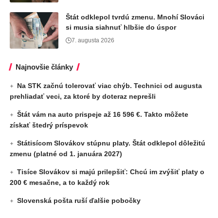
Štát odklepol tvrdú zmenu. Mnohí Slováci
si musia siahnuť hlbšie do úspor
7. augusta 2026
Najnovšie články
Na STK začnú tolerovať viac chýb. Technici od augusta
prehliadať veci, za ktoré by doteraz neprešli
Štát vám na auto prispeje až 16 596 €. Takto môžete
získať štedrý príspevok
Státisícom Slovákov stúpnu platy. Štát odklepol dôležitú
zmenu (platné od 1. januára 2027)
Tisíce Slovákov si majú prilepšiť: Chcú im zvýšiť platy o
200 € mesačne, a to každý rok
Slovenská pošta ruší ďalšie pobočky