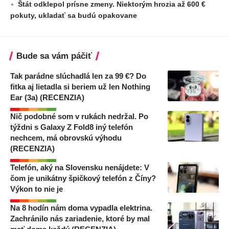
Štát odklepol prísne zmeny. Niektorým hrozia až 600 €
pokuty, ukladať sa budú opakovane
Bude sa vám páčiť
Tak parádne slúchadlá len za 99 €? Do
fitka aj lietadla si beriem už len Nothing
Ear (3a) (RECENZIA)
Nič podobné som v rukách nedržal. Po
týždni s Galaxy Z Fold8 iný telefón
nechcem, má obrovskú výhodu
(RECENZIA)
Telefón, aký na Slovensku nenájdete: V
čom je unikátny špičkový telefón z Číny?
Výkon to nie je
Na 8 hodín nám doma vypadla elektrina.
Zachránilo nás zariadenie, ktoré by mal