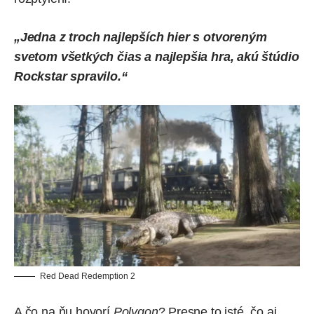
„Jedna z troch najlepších hier s otvoreným
svetom všetkých čias a najlepšia hra, akú štúdio
Rockstar spravilo.“
Red Dead Redemption 2
A čo na ňu hovorí
Polygon
? Presne
to isté
, čo aj