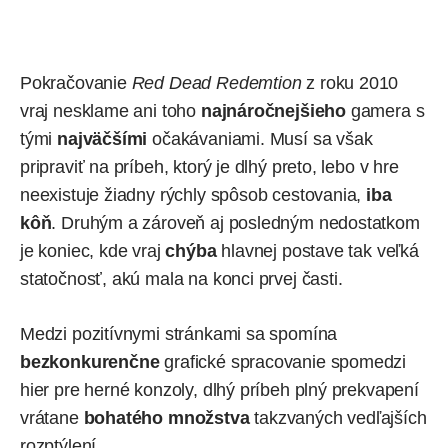
Pokračovanie
Red Dead Redemtion
z roku 2010
vraj nesklame ani toho
najnáročnejšieho
gamera s
tými
najväčšími
očakávaniami. Musí sa však
pripraviť na príbeh, ktorý je dlhý preto, lebo v hre
neexistuje žiadny rýchly spôsob cestovania,
iba
kôň
. Druhým a zároveň aj posledným nedostatkom
je koniec, kde vraj
chýba
hlavnej postave tak veľká
statočnosť, akú mala na konci prvej časti.
Medzi pozitívnymi stránkami sa spomína
bezkonkurenčne
grafické spracovanie spomedzi
hier pre herné konzoly, dlhý príbeh plný prekvapení
vrátane
bohatého množstva
takzvaných vedľajších
rozptýlení.