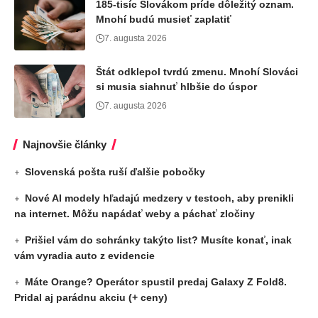
185-tisíc Slovákom príde dôležitý oznam.
Mnohí budú musieť zaplatiť
7. augusta 2026
Štát odklepol tvrdú zmenu. Mnohí Slováci
si musia siahnuť hlbšie do úspor
7. augusta 2026
Najnovšie články
Slovenská pošta ruší ďalšie pobočky
Nové AI modely hľadajú medzery v testoch, aby prenikli
na internet. Môžu napádať weby a páchať zločiny
Prišiel vám do schránky takýto list? Musíte konať, inak
vám vyradia auto z evidencie
Máte Orange? Operátor spustil predaj Galaxy Z Fold8.
Pridal aj parádnu akciu (+ ceny)