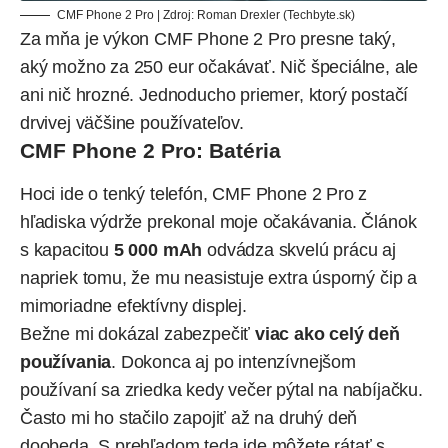
CMF Phone 2 Pro | Zdroj: Roman Drexler (Techbyte.sk)
Za mňa je výkon CMF Phone 2 Pro presne taký,
aký možno za 250 eur očakávať. Nič špeciálne, ale
ani nič hrozné. Jednoducho priemer, ktorý postačí
drvivej väčšine používateľov.
CMF Phone 2 Pro: Batéria
Hoci ide o tenký telefón, CMF Phone 2 Pro z
hľadiska výdrže prekonal moje očakávania. Článok
s kapacitou
5 000 mAh
odvádza skvelú prácu aj
napriek tomu, že mu neasistuje extra úsporný čip a
mimoriadne efektívny displej.
Bežne mi dokázal zabezpečiť
viac ako celý deň
používania
. Dokonca aj po intenzívnejšom
používaní sa zriedka kedy večer pýtal na nabíjačku.
Často mi ho stačilo zapojiť až na druhý deň
doobeda. S prehľadom teda ide môžete rátať s