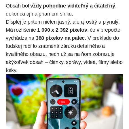
Obsah bol
vždy pohodlne viditeľný a čitateľný
,
dokonca aj na priamom slnku.
Displej je pritom nielen jasný, ale aj ostrý a plynulý.
Má rozlíšenie
1 090 x 2 392 pixelov
, čo v prepočte
vychádza na
388 pixelov na palec
. V preklade do
ľudskej reči to znamená záruku detailného a
kvalitného obrazu, nech už sa na ňom zobrazuje
akýkoľvek obsah – články, správy, videá, filmy alebo
fotky.