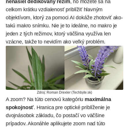
nenašiel dedikovaný režim
, no môžete sa na
celkom krátku vzdialenosť priblížiť hlavným
objektívom, ktorý za pomoci AI dokáže zhotoviť ako-
takú makro snímku. Nie je to ideálne, no makro je
jeden z tých režimov, ktorý väčšina využíva len
vzácne, takže to nevidím ako veľký problém.
Zdroj: Roman Drexler (Techbyte.sk)
A zoom? Na túto cenovú kategóriu
maximálna
spokojnosť
. Hranica pre optické priblíženie je
dvojnásobok základu, čo postačí vo väčšine
prípadov. Akonáhle aplikujete zoom nad túto