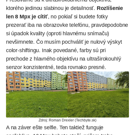
ktorého jedinou slabinou je detailnosť.
Rozlíšenie
len 8 Mpx je cítiť
, no pokiaľ si budete fotky
prezerať iba na obrazovke telefónu, pravdepodobne
si úpadok kvality (oproti hlavnému snímaču)
nevšimnete. Čo musím pochváliť je nulový výskyt
color-shiftingu. Inak povedané, farby sú pri
prechode z hlavného objektívu na ultraširokouhlý
senzor konzistentné, teda rovnako presné.
Zdroj: Roman Drexler (Techbyte.sk)
A na záver ešte selfie. Ten taktiež funguje