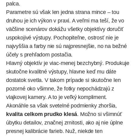
palca.
Parametre sú však len jedna strana mince – tou
druhou je ich výkon v praxi. A veľmi ma teší, že vo
väčšine scenárov dokážu všetky objektívy doručiť
uspokojivé výstupy. Pochopiteľne, ostrosť nie je
najvyššia a farby nie sú najpresnejšie, no na bežné
účely s prehľadom postačia.
Hlavný objektív je viac-menej bezchybný. Produkuje
skutočne kvalitné výstupy, hlavne keď mu dáte
dostatok svetla. V takom prípade si skutočne len
pozorné oko všimne, že fotky nepochádzajú z
vlajkovej kamery. A to je veľký kompliment.
Akonáhle sa však svetelné podmienky zhoršia,
kvalita celkom prudko klesá
. Možno si všimnúť
úbytku detailov, značnej zrnitosti, ako aj nie úplne
presnej kalibrácie farieb. Nuž, niekde ten