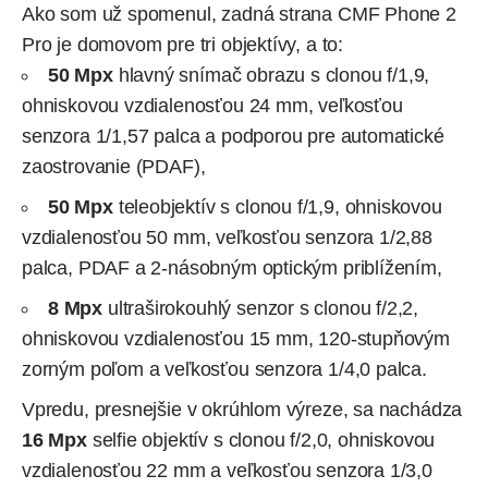
Ako som už spomenul, zadná strana CMF Phone 2
Pro je domovom pre tri objektívy, a to:
50 Mpx
hlavný snímač obrazu s clonou f/1,9,
ohniskovou vzdialenosťou 24 mm, veľkosťou
senzora 1/1,57 palca a podporou pre automatické
zaostrovanie (PDAF),
50 Mpx
teleobjektív s clonou f/1,9, ohniskovou
vzdialenosťou 50 mm, veľkosťou senzora 1/2,88
palca, PDAF a 2-násobným optickým priblížením,
8 Mpx
ultraširokouhlý senzor s clonou f/2,2,
ohniskovou vzdialenosťou 15 mm, 120-stupňovým
zorným poľom a veľkosťou senzora 1/4,0 palca.
Vpredu, presnejšie v okrúhlom výreze, sa nachádza
16 Mpx
selfie objektív s clonou f/2,0, ohniskovou
vzdialenosťou 22 mm a veľkosťou senzora 1/3,0