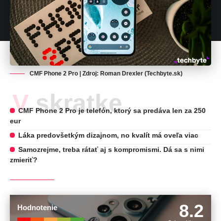
CMF Phone 2 Pro | Zdroj: Roman Drexler (Techbyte.sk)
V skratke
CMF Phone 2 Pro je telefón, ktorý sa predáva len za 250
eur
Láka predovšetkým dizajnom, no kvalít má oveľa viac
Samozrejme, treba rátať aj s kompromismi. Dá sa s nimi
zmieriť?
8.2
Hodnotenie