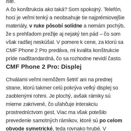
isté.
A čo konštrukcia ako taká? Som spokojný. Telefón,
hoci je veľmi tenký a neobsahuje tie najprémiovejšie
materiály,
v ruke pôsobí solídne
a nemám pochýb,
že s prehľadom prežije aj nejaký ten pád – čo som
však radšej neskúšal. V pomere k cene, za ktorú sa
CMF Phone 2 Pro predáva, mi kvalita konštrukcie
príde nadštandardná, čo sa rozhodne nevidí často.
CMF Phone 2 Pro: Displej
Chválami veľmi nemôžem šetriť ani na prednej
strane, ktorú takmer celú pokrýva veľký displej so
zaoblenými rohmi. Je plochý, avšak rámiky sú
mierne zakrivené, čo uľahčuje interakciu
prostredníctvom gest. Viac ma však potešilo
prevedenie samotných rámikov, ktoré sú
po celom
obvode symetrické
, teda rovnako hrubé. V