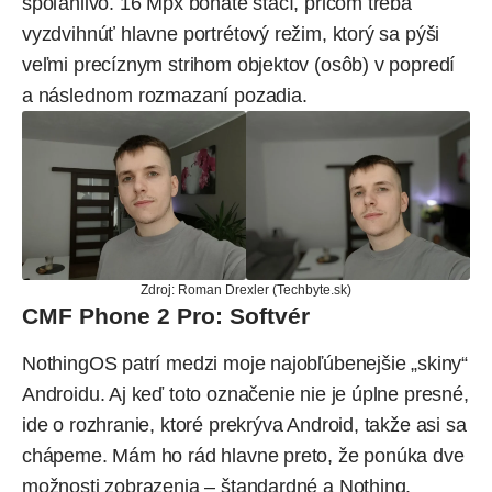
spoľahlivo. 16 Mpx bohate stačí, pričom treba
vyzdvihnúť hlavne portrétový režim, ktorý sa pýši
veľmi precíznym strihom objektov (osôb) v popredí
a následnom rozmazaní pozadia.
Zdroj: Roman Drexler (Techbyte.sk)
CMF Phone 2 Pro: Softvér
NothingOS patrí medzi moje najobľúbenejšie „skiny“
Androidu. Aj keď toto označenie nie je úplne presné,
ide o rozhranie, ktoré prekrýva Android, takže asi sa
chápeme. Mám ho rád hlavne preto, že ponúka dve
možnosti zobrazenia – štandardné a Nothing.