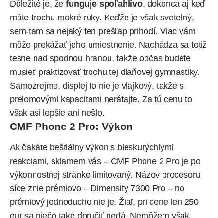
Dôležité je, že
funguje spoľahlivo
, dokonca aj keď
máte trochu mokré ruky. Keďže je však svetelný,
sem-tam sa nejaký ten prešľap prihodí. Viac vám
môže prekážať jeho umiestnenie. Nachádza sa totiž
tesne nad spodnou hranou, takže občas budete
musieť praktizovať trochu tej dlaňovej gymnastiky.
Samozrejme, displej to nie je vlajkový, takže s
prelomovými kapacitami nerátajte. Za tú cenu to
však asi lepšie ani nešlo.
CMF Phone 2 Pro: Výkon
Ak čakáte beštiálny výkon s bleskurýchlymi
reakciami, sklamem vás – CMF Phone 2 Pro je po
výkonnostnej stránke limitovaný. Názov procesoru
síce znie prémiovo – Dimensity 7300 Pro – no
prémiový jednoducho nie je. Žiaľ, pri cene len 250
eur sa niečo také doručiť nedá. Nemôžem však