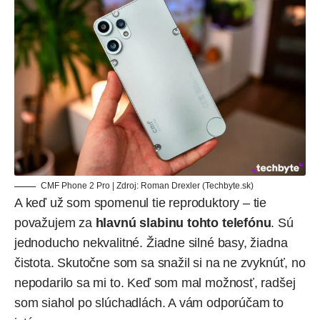
CMF Phone 2 Pro | Zdroj: Roman Drexler (Techbyte.sk)
A keď už som spomenul tie reproduktory – tie
považujem za
hlavnú slabinu tohto telefónu
. Sú
jednoducho nekvalitné. Žiadne silné basy, žiadna
čistota. Skutočne som sa snažil si na ne zvyknúť, no
nepodarilo sa mi to. Keď som mal možnosť, radšej
som siahol po slúchadlách. A vám odporúčam to