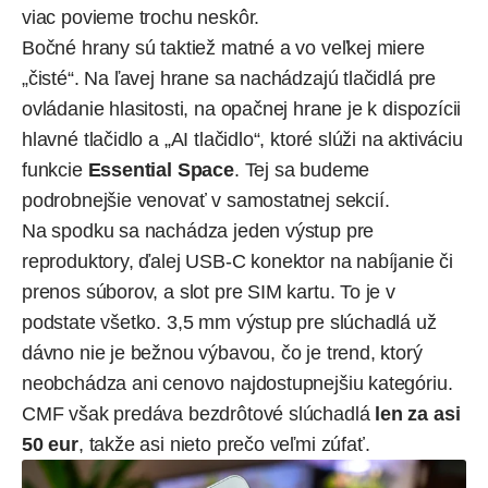
viac povieme trochu neskôr.
Bočné hrany sú taktiež matné a vo veľkej miere
„čisté“. Na ľavej hrane sa nachádzajú tlačidlá pre
ovládanie hlasitosti, na opačnej hrane je k dispozícii
hlavné tlačidlo a „AI tlačidlo“, ktoré slúži na aktiváciu
funkcie
Essential Space
. Tej sa budeme
podrobnejšie venovať v samostatnej sekcií.
Na spodku sa nachádza jeden výstup pre
reproduktory, ďalej USB-C konektor na nabíjanie či
prenos súborov, a slot pre SIM kartu. To je v
podstate všetko. 3,5 mm výstup pre slúchadlá už
dávno nie je bežnou výbavou, čo je trend, ktorý
neobchádza ani cenovo najdostupnejšiu kategóriu.
CMF však predáva bezdrôtové slúchadlá
len za asi
50 eur
, takže asi nieto prečo veľmi zúfať.