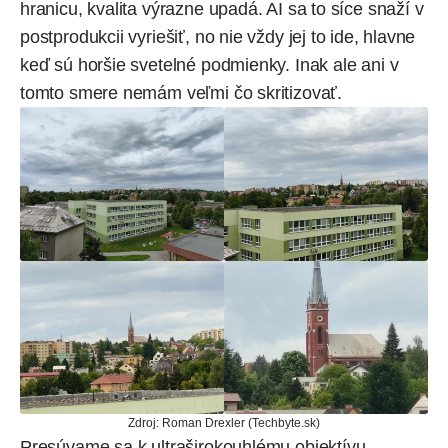
hranicu, kvalita výrazne upadá. AI sa to síce snaží v
postprodukcii vyriešiť, no nie vždy jej to ide, hlavne
keď sú horšie svetelné podmienky. Inak ale ani v
tomto smere nemám veľmi čo skritizovať.
Zdroj: Roman Drexler (Techbyte.sk)
Presúvame sa k ultraširokouhlému objektívu,