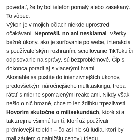
povedať, že by bol telefón pomalý alebo zasekaný.
To vôbec.
Výkon je v mojich očiach niekde uprostred
očakávaní.
Nepotešil, no ani nesklamal
. Všetky
bežné úkony, ako je surfovanie po webe, interakcia
s používateľským rozhraním, scrollovanie TikToku či
odpisovanie na správy, sú bezproblémové. Čip si
dokonca poradí aj s viacerými hrami.
Akonáhle sa pustíte do intenzívnejších úkonov,
predovšetkým náročnejšieho multitaskingu, treba
rátať s mierne spomalenými reakciami. Nikdy však
nešlo o nič hrozné, chce to len ždibku trpezlivosti.
Hovorím skutočne o milisekundách
, ktoré si aj
tak zrejme všimnú len tí, ktorí už používali
prémiovejší telefón – čo asi nie sú ľudia, ktorí by
mali záujem o najnižšiu cenovú triedu.