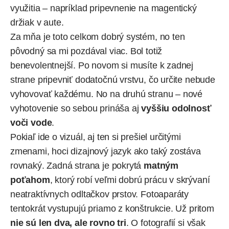
využitia – napríklad pripevnenie na magentický
držiak v aute.
Za mňa je toto celkom dobrý systém, no ten
pôvodný sa mi pozdával viac. Bol totiž
benevolentnejší. Po novom si musíte k zadnej
strane pripevniť dodatočnú vrstvu, čo určite nebude
vyhovovať každému. No na druhú stranu – nové
vyhotovenie so sebou prináša aj
vyššiu odolnosť
voči vode
.
Pokiaľ ide o vizuál, aj ten si prešiel určitými
zmenami, hoci dizajnový jazyk ako taký zostáva
rovnaký. Zadná strana je pokrytá
matným
poťahom
, ktorý robí veľmi dobrú prácu v skrývaní
neatraktívnych odltačkov prstov. Fotoaparáty
tentokrát vystupujú priamo z konštrukcie. Už pritom
nie sú len dva, ale rovno tri
. O fotografií si však