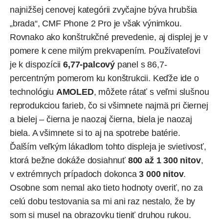
najnižšej cenovej kategórii zvyčajne býva hrubšia
„brada“, CMF Phone 2 Pro je však výnimkou.
Rovnako ako konštrukčné prevedenie, aj displej je v
pomere k cene milým prekvapením. Používateľovi
je k dispozícii
6,77-palcový
panel s 86,7-
percentným pomerom ku konštrukcii. Keďže ide o
technológiu
AMOLED
, môžete rátať s veľmi slušnou
reprodukciou farieb, čo si všimnete najmä pri čiernej
a bielej – čierna je naozaj čierna, biela je naozaj
biela. A všimnete si to aj na spotrebe batérie.
Ďalším veľkým lákadlom tohto displeja je svietivosť,
ktorá bežne dokáže dosiahnuť
800 až 1 300 nitov
,
v extrémnych prípadoch dokonca
3 000 nitov
.
Osobne som nemal ako tieto hodnoty overiť, no za
celú dobu testovania sa mi ani raz nestalo, že by
som si musel na obrazovku tieniť druhou rukou.