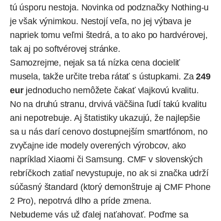
tú úsporu nestoja.
Novinka od podznačky Nothing-u
je však výnimkou. Nestojí veľa, no jej výbava je
napriek tomu veľmi štedrá, a to ako po hardvérovej,
tak aj po softvérovej stránke.
Samozrejme, nejak sa tá nízka cena docieliť
musela, takže určite treba rátať s ústupkami. Za
249
eur
jednoducho nemôžete čakať vlajkovú kvalitu.
No na druhú stranu, drvivá väčšina ľudí takú kvalitu
ani nepotrebuje. Aj štatistiky ukazujú, že najlepšie
sa u nás darí cenovo dostupnejším smartfónom, no
zvyčajne ide modely overených výrobcov, ako
napríklad Xiaomi či Samsung. CMF v slovenských
rebríčkoch zatiaľ nevystupuje, no ak si značka udrží
súčasný štandard (ktorý demonštruje aj CMF Phone
2 Pro), nepotrvá dlho a príde zmena.
Nebudeme vás už ďalej naťahovať. Poďme sa