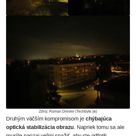
Zdroj: Roman Drexler (Techbyte.sk)
Druhým väčším kompromisom je
chýbajúca
optická stabilizácia obrazu
. Napriek tomu sa ale
musíte naozaj veľmi snažiť, aby ste odfotili