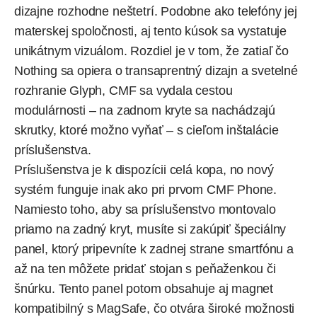
dizajne rozhodne neštetrí. Podobne ako telefóny jej
materskej spoločnosti, aj tento kúsok sa vystatuje
unikátnym vizuálom. Rozdiel je v tom, že zatiaľ čo
Nothing sa opiera o transaprentný dizajn a svetelné
rozhranie Glyph, CMF sa vydala cestou
modulárnosti – na zadnom kryte sa nachádzajú
skrutky, ktoré možno vyňať – s cieľom inštalácie
príslušenstva.
Príslušenstva je k dispozícii celá kopa, no nový
systém funguje inak ako pri prvom CMF Phone.
Namiesto toho, aby sa príslušenstvo montovalo
priamo na zadný kryt, musíte si zakúpiť špeciálny
panel, ktorý pripevníte k zadnej strane smartfónu a
až na ten môžete pridať stojan s peňaženkou či
šnúrku. Tento panel potom obsahuje aj magnet
kompatibilný s MagSafe, čo otvára široké možnosti