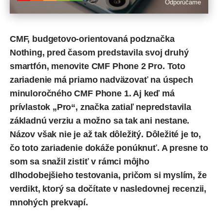
Odporúčame
CMF, budgetovo-orientovaná podznačka
Nothing
, pred časom predstavila svoj druhý
smartfón, menovite CMF Phone 2 Pro. Toto
zariadenie má priamo nadväzovať na úspech
minuloročného CMF Phone 1. Aj keď má
prívlastok „Pro“, značka zatiaľ nepredstavila
základnú verziu a možno sa tak ani nestane.
Názov však nie je až tak dôležitý. Dôležité je to,
čo toto zariadenie dokáže ponúknuť. A presne to
som sa snažil zistiť v rámci môjho
dlhodobejšieho testovania, pričom si myslím, že
verdikt, ktorý sa dočítate v nasledovnej recenzii,
mnohých prekvapí.