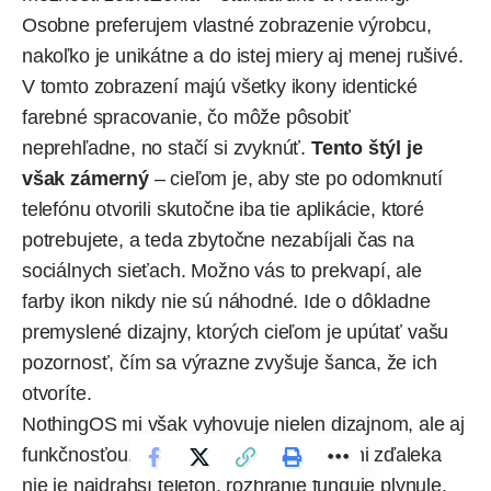
Osobne preferujem vlastné zobrazenie výrobcu,
nakoľko je unikátne a do istej miery aj menej rušivé.
V tomto zobrazení majú všetky ikony identické
farebné spracovanie, čo môže pôsobiť
neprehľadne, no stačí si zvyknúť.
Tento štýl je
však zámerný
– cieľom je, aby ste po odomknutí
telefónu otvorili skutočne iba tie aplikácie, ktoré
potrebujete, a teda zbytočne nezabíjali čas na
sociálnych sieťach. Možno vás to prekvapí, ale
farby ikon nikdy nie sú náhodné. Ide o dôkladne
premyslené dizajny, ktorých cieľom je upútať vašu
pozornosť, čím sa výrazne zvyšuje šanca, že ich
otvoríte.
NothingOS mi však vyhovuje nielen dizajnom, ale aj
funkčnosťou. Hoci CMF Phone 2 Pro ani zďaleka
nie je najdrahší telefón, rozhranie funguje plynule,