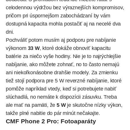
celodennou výdržou bez výraznejších kompromisov,
pričom pri úspornejšom zabochádzaní by vám
dostupná kapacita mohla postačiť aj na necelé dva
dni.
Pochváliť potom musím aj podporu pre nabíjanie
výkonom
33 W
, ktoré dokáže obnoviť kapacitu
batérie za niečo vyše hodiny. Nie je to najrýchlejšie
nabíjanie, ako môžete zohnať, no to často nemajú
ani niekoľkonásobne drahšie modely. Za zmienku
tiež stojí podpora pre 5 W reverzné nabíjanie, ktoré
pomôže napríklad vtedy, keď si potrebujete nabiť
slúchadlá, no nemáte k dispozícii zásuvku. Treba
ale mať na pamäti, že
5 W
je skutočne nízky výkon,
takže plné nabitie do pár minút nečakajte.
CMF Phone 2 Pro: Fotoaparáty