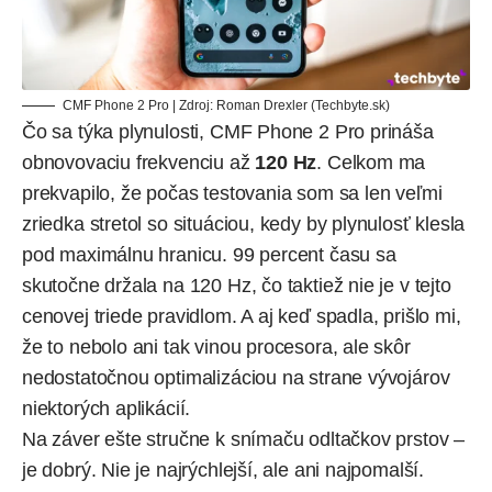
CMF Phone 2 Pro | Zdroj: Roman Drexler (Techbyte.sk)
Čo sa týka plynulosti, CMF Phone 2 Pro prináša
obnovovaciu frekvenciu až
120 Hz
. Celkom ma
prekvapilo, že počas testovania som sa len veľmi
zriedka stretol so situáciou, kedy by plynulosť klesla
pod maximálnu hranicu. 99 percent času sa
skutočne držala na 120 Hz, čo taktiež nie je v tejto
cenovej triede pravidlom. A aj keď spadla, prišlo mi,
že to nebolo ani tak vinou procesora, ale skôr
nedostatočnou optimalizáciou na strane vývojárov
niektorých aplikácií.
Na záver ešte stručne k snímaču odltačkov prstov –
je dobrý. Nie je najrýchlejší, ale ani najpomalší.