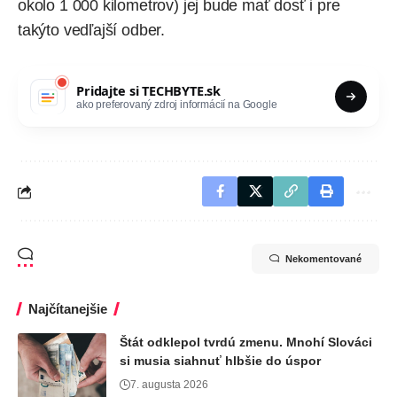
okolo 1 000 kilometrov) jej bude mať dosť i pre
takýto vedľajší odber.
Pridajte si
TECHBYTE.sk
ako preferovaný zdroj informácií na Google
Nekomentované
Najčítanejšie
Štát odklepol tvrdú zmenu. Mnohí Slováci
si musia siahnuť hlbšie do úspor
7. augusta 2026