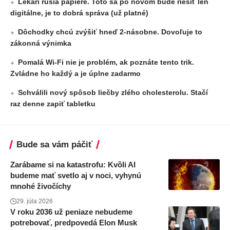
Lekári rušia papiere. Toto sa po novom bude riešiť len
digitálne, je to dobrá správa (už platné)
Dôchodky chcú zvýšiť hneď 2-násobne. Dovoľuje to
zákonná výnimka
Pomalá Wi-Fi nie je problém, ak poznáte tento trik.
Zvládne ho každý a je úplne zadarmo
Schválili nový spôsob liečby zlého cholesterolu. Stačí
raz denne zapiť tabletku
Bude sa vám páčiť
Zarábame si na katastrofu: Kvôli AI
budeme mať svetlo aj v noci, vyhynú
mnohé živočíchy
29. júla 2026
V roku 2036 už peniaze nebudeme
potrebovať, predpovedá Elon Musk