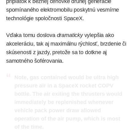
príplatok k bežnej cenovke druhej generácie
spomínaného elektromobilu poskytnú vesmírne
technológie spoločnosti SpaceX.
Vďaka tomu doslova
dramaticky
vylepšia ako
akceleráciu, tak aj maximálnu rýchlosť, brzdenie či
skúsenosti z jazdy, pretože sa to dotkne aj
samotného šoférovania.
Note, gas contained would be ultra high
pressure air in a SpaceX rocket COPV
bottle. The air exiting the thrusters would
immediately be replenished whenever
vehicle pack power draw allowed
operation of the air pump, which is most
of the time.