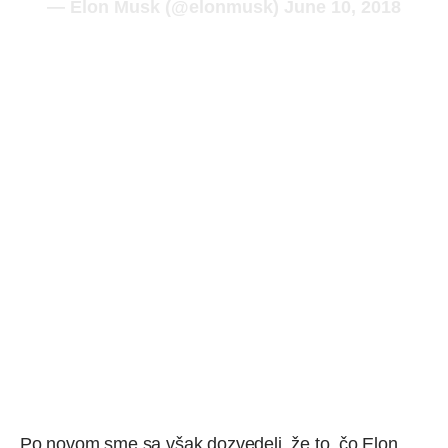
— Elon Musk (@elonmusk)
June 10, 2018
Po novom sme sa však dozvedeli, že to, čo Elon