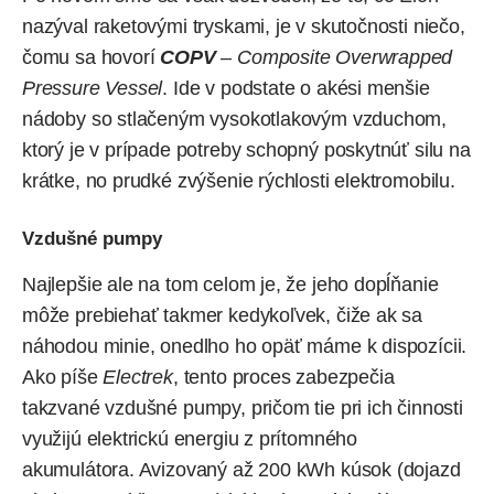
nazýval raketovými tryskami, je v skutočnosti niečo,
čomu sa hovorí
COPV
–
Composite Overwrapped
Pressure Vessel
. Ide v podstate o akési menšie
nádoby so stlačeným vysokotlakovým vzduchom,
ktorý je v prípade potreby schopný poskytnúť silu na
krátke, no prudké zvýšenie rýchlosti elektromobilu.
Vzdušné pumpy
Najlepšie ale na tom celom je, že jeho dopĺňanie
môže prebiehať takmer kedykoľvek, čiže ak sa
náhodou minie, onedlho ho opäť máme k dispozícii.
Ako
píše
Electrek
, tento proces zabezpečia
takzvané vzdušné pumpy, pričom tie pri ich činnosti
využijú elektrickú energiu z prítomného
akumulátora. Avizovaný až 200 kWh kúsok (dojazd