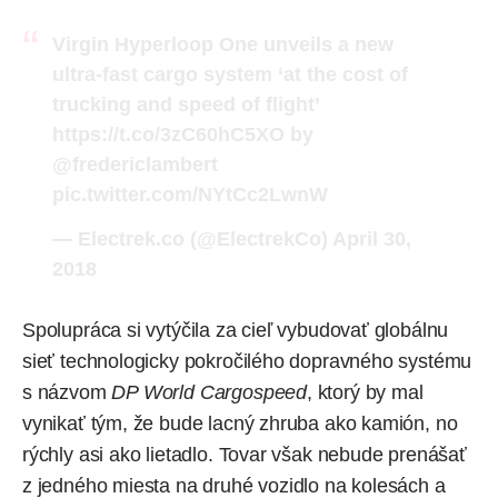
Virgin Hyperloop One unveils a new
ultra-fast cargo system ‘at the cost of
trucking and speed of flight’
https://t.co/3zC60hC5XO
by
@fredericlambert
pic.twitter.com/NYtCc2LwnW
— Electrek.co (@ElectrekCo)
April 30,
2018
Spolupráca si vytýčila za cieľ vybudovať globálnu
sieť technologicky pokročilého dopravného systému
s názvom
DP World Cargospeed
, ktorý by mal
vynikať tým, že bude lacný zhruba ako kamión, no
rýchly asi ako lietadlo. Tovar však nebude prenášať
z jedného miesta na druhé vozidlo na kolesách a