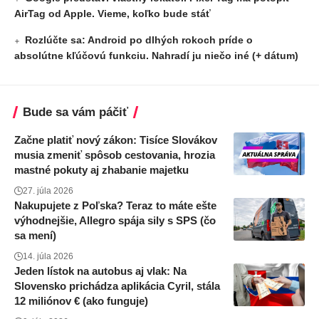
AirTag od Apple. Vieme, koľko bude stáť
Rozlúčte sa: Android po dlhých rokoch príde o
absolútne kľúčovú funkciu. Nahradí ju niečo iné (+ dátum)
Bude sa vám páčiť
Začne platiť nový zákon: Tisíce Slovákov
musia zmeniť spôsob cestovania, hrozia
mastné pokuty aj zhabanie majetku
27. júla 2026
Nakupujete z Poľska? Teraz to máte ešte
výhodnejšie, Allegro spája sily s SPS (čo
sa mení)
14. júla 2026
Jeden lístok na autobus aj vlak: Na
Slovensko prichádza aplikácia Cyril, stála
12 miliónov € (ako funguje)