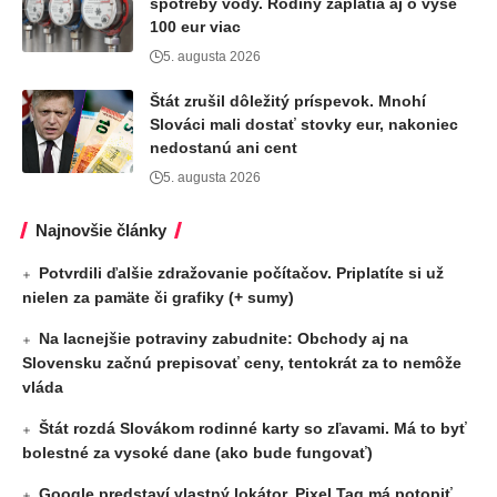
spotreby vody. Rodiny zaplatia aj o vyše
100 eur viac
5. augusta 2026
Štát zrušil dôležitý príspevok. Mnohí
Slováci mali dostať stovky eur, nakoniec
nedostanú ani cent
5. augusta 2026
Najnovšie články
Potvrdili ďalšie zdražovanie počítačov. Priplatíte si už
nielen za pamäte či grafiky (+ sumy)
Na lacnejšie potraviny zabudnite: Obchody aj na
Slovensku začnú prepisovať ceny, tentokrát za to nemôže
vláda
Štát rozdá Slovákom rodinné karty so zľavami. Má to byť
bolestné za vysoké dane (ako bude fungovať)
Google predstaví vlastný lokátor. Pixel Tag má potopiť