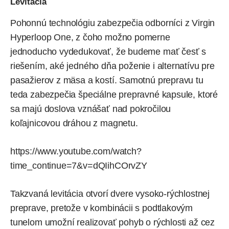
Levitácia
Pohonnú technológiu zabezpečia odborníci z Virgin
Hyperloop One, z čoho možno pomerne
jednoducho vydedukovať, že budeme mať česť s
riešením, aké jedného dňa poženie i alternatívu pre
pasažierov z mäsa a kostí. Samotnú prepravu tu
teda zabezpečia špeciálne prepravné kapsule, ktoré
sa majú doslova vznášať nad pokročilou
koľajnicovou dráhou z magnetu.
https://www.youtube.com/watch?
time_continue=7&v=dQIihCOrvZY
Takzvaná levitácia otvorí dvere vysoko-rýchlostnej
preprave, pretože v kombinácii s podtlakovým
tunelom umožní realizovať pohyb o rýchlosti až cez