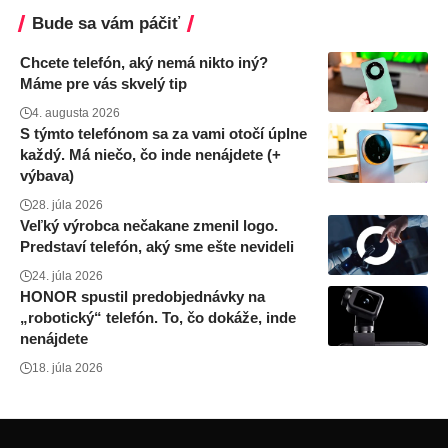
Bude sa vám páčiť
Chcete telefón, aký nemá nikto iný?
Máme pre vás skvelý tip
4. augusta 2026
S týmto telefónom sa za vami otočí úplne
každý. Má niečo, čo inde nenájdete (+
výbava)
28. júla 2026
Veľký výrobca nečakane zmenil logo.
Predstaví telefón, aký sme ešte nevideli
24. júla 2026
HONOR spustil predobjednávky na
„robotický“ telefón. To, čo dokáže, inde
nenájdete
18. júla 2026