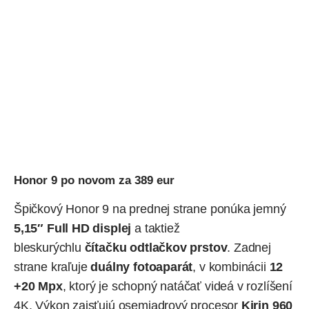
Honor 9 po novom za 389 eur
Špičkový Honor 9 na prednej strane ponúka jemný
5,15″ Full HD displej
a taktiež
bleskurýchlu
čítačku odtlačkov prstov
. Zadnej
strane kraľuje
duálny fotoaparát
, v kombinácii
12
+20 Mpx
, ktorý je schopný natáčať videá v rozlíšení
4K. Výkon zaisťujú osemjadrový procesor
Kirin 960