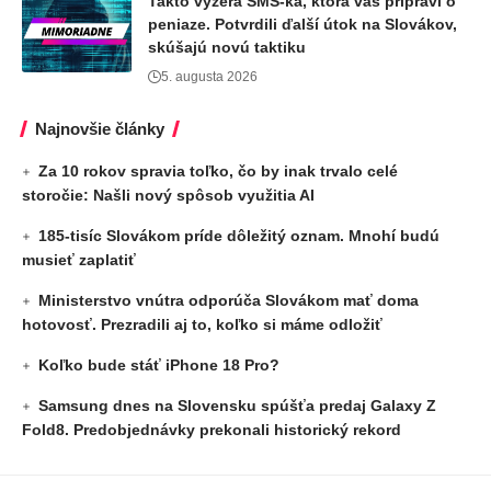
Takto vyzerá SMS-ka, ktorá vás pripraví o
peniaze. Potvrdili ďalší útok na Slovákov,
skúšajú novú taktiku
5. augusta 2026
Najnovšie články
Za 10 rokov spravia toľko, čo by inak trvalo celé
storočie: Našli nový spôsob využitia AI
185-tisíc Slovákom príde dôležitý oznam. Mnohí budú
musieť zaplatiť
Ministerstvo vnútra odporúča Slovákom mať doma
hotovosť. Prezradili aj to, koľko si máme odložiť
Koľko bude stáť iPhone 18 Pro?
Samsung dnes na Slovensku spúšťa predaj Galaxy Z
Fold8. Predobjednávky prekonali historický rekord