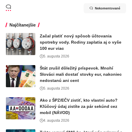
Nekomentované
Najčítanejšie
Začal platiť nový spôsob účtovania
spotreby vody. Rodiny zaplatia aj o vyše
100 eur viac
5. augusta 2026
Štát zrušil dôležitý príspevok. Mnohí
Slováci mali dostať stovky eur, nakoniec
nedostanú ani cent
5. augusta 2026
Ako z ŠPZ/EČV zistiť, kto vlastní auto?
Kľúčový údaj zistíte za pár sekúnd cez
mobil (NÁVOD)
4. augusta 2026