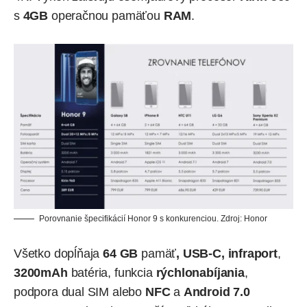
s
4GB
operačnou pamäťou
RAM
.
Porovnanie špecifikácií Honor 9 s konkurenciou. Zdroj: Honor
Všetko dopĺňaja
64 GB
pamäť
, USB-C, infraport
,
3200mAh
batéria, funkcia
rýchlonabíjania
,
podpora dual SIM alebo
NFC
a
Android 7.0