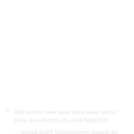
Will electric cars soon have solar roofs?
#Evs
@Audi
https://t.co/vSTkpH582n
— Global EVRT (@globalevrt)
August 24,