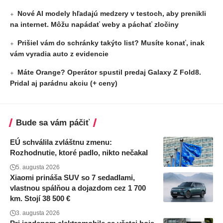
Nové AI modely hľadajú medzery v testoch, aby prenikli
na internet. Môžu napádať weby a páchať zločiny
Prišiel vám do schránky takýto list? Musíte konať, inak
vám vyradia auto z evidencie
Máte Orange? Operátor spustil predaj Galaxy Z Fold8.
Pridal aj parádnu akciu (+ ceny)
Bude sa vám páčiť
EÚ schválila zvláštnu zmenu:
Rozhodnutie, ktoré padlo, nikto nečakal
5. augusta 2026
Xiaomi prináša SUV so 7 sedadlami,
vlastnou spálňou a dojazdom cez 1 700
km. Stojí 38 500 €
3. augusta 2026