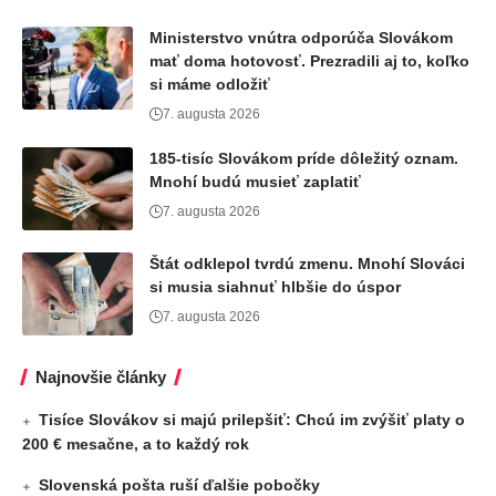
Ministerstvo vnútra odporúča Slovákom
mať doma hotovosť. Prezradili aj to, koľko
si máme odložiť
7. augusta 2026
185-tisíc Slovákom príde dôležitý oznam.
Mnohí budú musieť zaplatiť
7. augusta 2026
Štát odklepol tvrdú zmenu. Mnohí Slováci
si musia siahnuť hlbšie do úspor
7. augusta 2026
Najnovšie články
Tisíce Slovákov si majú prilepšiť: Chcú im zvýšiť platy o
200 € mesačne, a to každý rok
Slovenská pošta ruší ďalšie pobočky