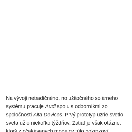
Na vývoji netradičného, no užitočného solárneho
systému pracuje
Audi
spolu
s odborníkmi zo
spoločnosti
Alta Devices
. Prvý prototyp uzrie svetlo
sveta už o niekoľko týždňov. Zatiaľ je však otázne,
ktorý z očakávaných modelov túto pokrokovú