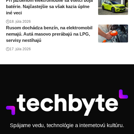
Pri jazdenom elektromobile sa všetci boja
batérie. Najčastejšie sa však kazia úplne
iné veci
18. júla 2026
Rusom dochádza benzín, na elektromobil
nemajú. Autá masovo prerábajú na LPG,
servisy nestíhajú
17. júla 2026
Spájame vedu, technológie a internetovú kultúru.