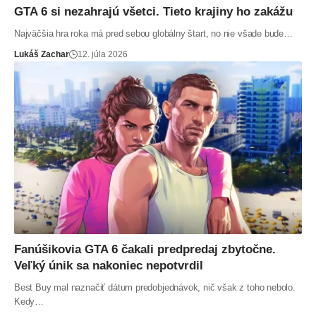
GTA 6 si nezahrajú všetci. Tieto krajiny ho zakážu
Najväčšia hra roka má pred sebou globálny štart, no nie všade bude…
Lukáš Zachar
12. júla 2026
Fanúšikovia GTA 6 čakali predpredaj zbytočne.
Veľký únik sa nakoniec nepotvrdil
Best Buy mal naznačiť dátum predobjednávok, nič však z toho nebolo.
Kedy…