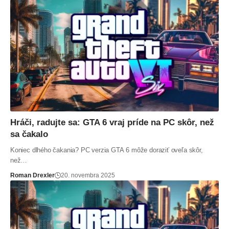
Hráči, radujte sa: GTA 6 vraj príde na PC skôr, než
sa čakalo
Koniec dlhého čakania? PC verzia GTA 6 môže doraziť oveľa skôr,
než…
Roman Drexler
20. novembra 2025