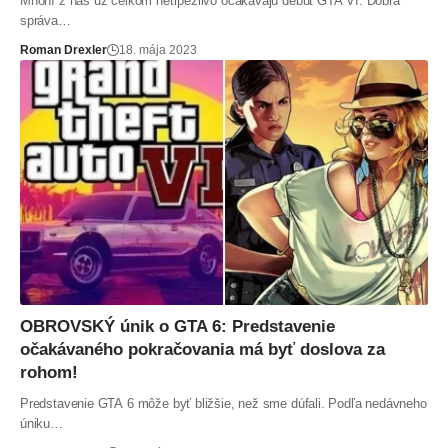
Mnohí z nás už celkom netrpezlivo očakávajú debut GTA VI. Dobrá
správa…
Roman Drexler
18. mája 2023
OBROVSKÝ únik o GTA 6: Predstavenie
očakávaného pokračovania má byť doslova za
rohom!
Predstavenie GTA 6 môže byť bližšie, než sme dúfali. Podľa nedávneho
úniku…