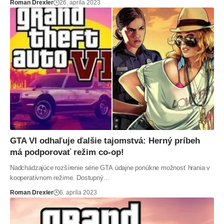
Roman Drexler
26. apríla 2023
GTA VI odhaľuje ďalšie tajomstvá: Herný príbeh
má podporovať režim co-op!
Nadchádzajúce rozšírenie série GTA údajne ponúkne možnosť hrania v
kooperatívnom režime. Dostupný…
Roman Drexler
6. apríla 2023