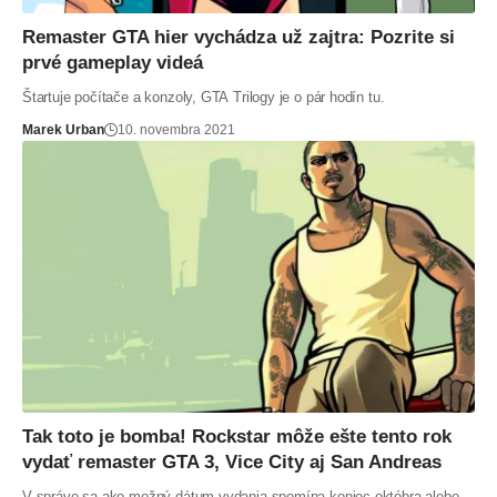
Remaster GTA hier vychádza už zajtra: Pozrite si
prvé gameplay videá
Štartuje počítače a konzoly, GTA Trilogy je o pár hodín tu.
Marek Urban
10. novembra 2021
Tak toto je bomba! Rockstar môže ešte tento rok
vydať remaster GTA 3, Vice City aj San Andreas
V správe sa ako možný dátum vydania spomína koniec októbra alebo