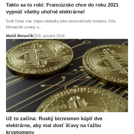
Takto sa to robí: Francúzsko chce do roku 2021
vypnúť všetky uhoľné elektrárne!
Svet čoraz viac trápia následky jeho nerozvážneho konania, čiže
klimatické zmeny a…
Matúš Moravčík
26. januára 2018
Už to začína: Ruský biznismen kúpil dve
elektrárne, aby mal dosť šťavy na ťažbu
kryptomeny