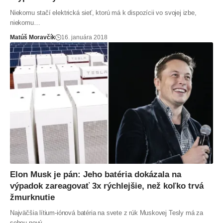
Niekomu stačí elektrická sieť, ktorú má k dispozícii vo svojej izbe,
niekomu…
Matúš Moravčík
16. januára 2018
Elon Musk je pán: Jeho batéria dokázala na
výpadok zareagovať 3x rýchlejšie, než koľko trvá
žmurknutie
Najväčšia lítium-iónová batéria na svete z rúk Muskovej Tesly má za
sebou nový…