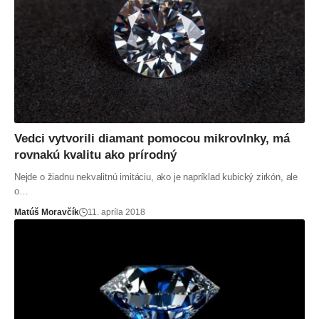
Vedci vytvorili diamant pomocou mikrovlnky, má
rovnakú kvalitu ako prírodný
Nejde o žiadnu nekvalitnú imitáciu, ako je napríklad kubický zirkón, ale
o…
Matúš Moravčík
11. apríla 2018