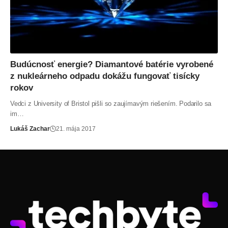
Budúcnosť energie? Diamantové batérie vyrobené
z nukleárneho odpadu dokážu fungovať tisícky
rokov
Vedci z University of Bristol pišli so zaujímavým riešením. Podarilo sa
im…
Lukáš Zachar
21. mája 2017