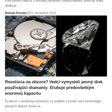
Pod rukami vedcov z britskej univerzity vznikla batéria, ktorá by mala
dodávať…
Roman Drexler
22. decembra 2024
Revolúcia na obzore? Vedci vymysleli pevný disk
používajúci diamanty. Sľubuje predovšetkým
enormnú kapacitu
Fyzikom z americkej univerzity sa podarilo vyvinúť novú technológiu
pevných diskov, ktorá sa…