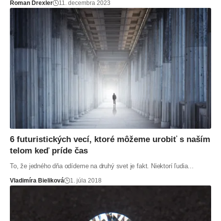
Roman Drexler
11. decembra 2023
6 futuristických vecí, ktoré môžeme urobiť s naším
telom keď príde čas
To, že jedného dňa odídeme na druhý svet je fakt. Niektorí ľudia…
Vladimíra Bieliková
1. júla 2018