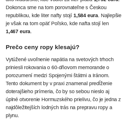
Dokonca sme na tom porovnateľne s Českou
republikou, kde liter nafty stojí
1,584 eura
. Najlepšie
je však na tom opäť Poľsko, kde nafta stojí len
1,467 eura
.
Prečo ceny ropy klesajú?
Vytúžené uvoľnenie napätia na svetových trhoch
priniesli rokovania o
60-dňovom memorande
o
porozumení medzi Spojenými štátmi a Iránom.
Tento dokument by v praxi znamenal predĺženie
doterajšieho prímeria, čo by so sebou nieslo aj
úplné otvorenie
Hormuzského prielivu
, čo je jedna z
najdôležitejších lodných trás na prepravu ropy a
plynu.