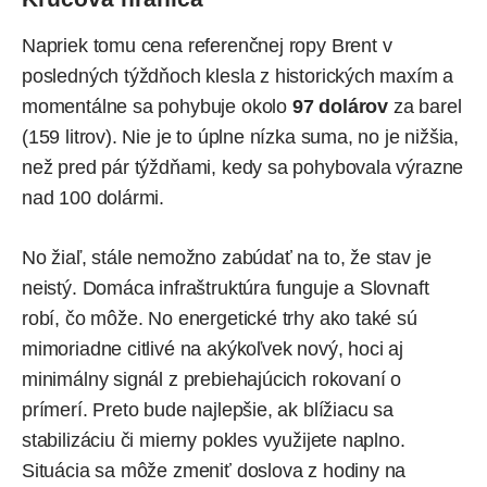
Napriek tomu cena referenčnej ropy Brent v
posledných týždňoch klesla z historických maxím a
momentálne sa pohybuje okolo
97 dolárov
za barel
(159 litrov). Nie je to úplne nízka suma, no je nižšia,
než pred pár týždňami, kedy sa pohybovala výrazne
nad 100 dolármi.
No žiaľ, stále nemožno zabúdať na to, že stav je
neistý. Domáca infraštruktúra funguje a Slovnaft
robí, čo môže. No energetické trhy ako také sú
mimoriadne citlivé na akýkoľvek nový, hoci aj
minimálny signál z prebiehajúcich rokovaní o
prímerí. Preto bude najlepšie, ak blížiacu sa
stabilizáciu či mierny pokles využijete naplno.
Situácia sa môže zmeniť doslova z hodiny na