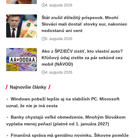
4. augusta 2026
Štát zrušil dôležitý príspevok. Mnohí
Slováci mali dostať stovky eur, nakoniec
nedostanú ani cent
5. augusta 2026
Ako z ŠPZ/EČV zistiť, kto vlastní auto?
Kľúčový údaj zistíte za pár sekúnd cez
mobil (NÁVOD)
4. augusta 2026
Najnovšie články
Windows pobeží lepšie aj na slabších PC. Microsoft
uznal, že nie je iná cesta
Banky chystajú veľké obmedzenie. Mnohým Slovákom
vyplatia menej peňazí (platné od 1. januára 2027)
Finančná správa má geniálnu novinku. Šikovne pomôže