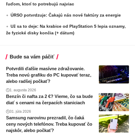
ľuďom, ktorí to potrebujú najviac
ÚRSO potvrdzuje: Čakajú nás nové faktúry za energie
Už sa to deje: Na krabice od PlayStation 5 lepia oznamy,
že fyzické disky končia (+ dátum)
Bude sa vám páčiť
Potvrdili ďalšie masívne zdražovanie.
Treba novú grafiku do PC kupovať teraz,
alebo radšej počkať?
1. augusta 2026
Benzín či nafta za 2 €? Vieme, čo sa bude
diať s cenami na čerpacích staniciach
31. júla 2026
Samsung narovinu prezradil, čo čaká
ceny nových telefónov. Treba kupovať čo
najskôr, alebo počkať?