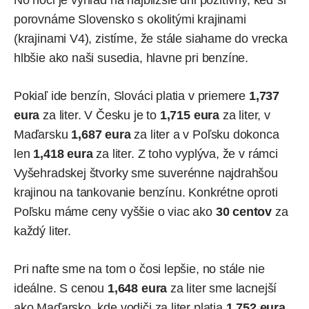
porovnáme Slovensko s okolitými krajinami
(krajinami V4), zistíme, že stále siahame do vrecka
hlbšie ako naši susedia, hlavne pri benzíne.
Pokiaľ ide benzín, Slováci platia v priemere
1,737
eura
za liter. V Česku je to
1,715 eura
za liter, v
Maďarsku
1,687 eura
za liter a v Poľsku dokonca
len
1,418 eura
za liter. Z toho vyplýva, že v rámci
Vyšehradskej štvorky sme suverénne najdrahšou
krajinou na tankovanie benzínu. Konkrétne oproti
Poľsku máme ceny vyššie o viac ako
30 centov
za
každý liter.
Pri nafte sme na tom o čosi lepšie, no stále nie
ideálne. S cenou
1,648 eura
za liter sme lacnejší
ako Maďarsko, kde vodiči za liter platia
1,752 eura
.