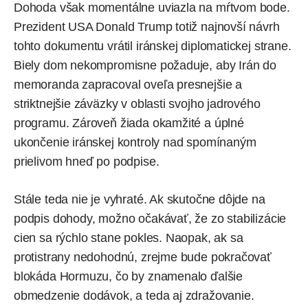
Dohoda však momentálne uviazla na mŕtvom bode.
Prezident USA Donald Trump totiž najnovší návrh
tohto dokumentu vrátil iránskej diplomatickej strane.
Biely dom nekompromisne požaduje, aby Irán do
memoranda zapracoval oveľa presnejšie a
striktnejšie záväzky v oblasti svojho jadrového
programu. Zároveň žiada okamžité a úplné
ukončenie iránskej kontroly nad spomínaným
prielivom hneď po podpise.
Stále teda nie je vyhraté. Ak skutočne dôjde na
podpis dohody, možno očakávať, že zo stabilizácie
cien sa rýchlo stane pokles. Naopak, ak sa
protistrany nedohodnú, zrejme bude pokračovať
blokáda Hormuzu, čo by znamenalo ďalšie
obmedzenie dodávok, a teda aj zdražovanie.