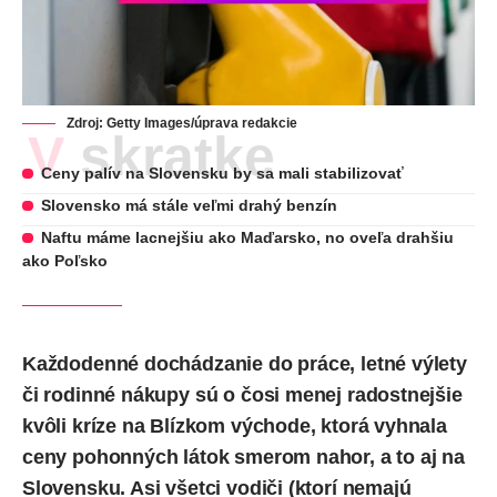
Zdroj: Getty Images/úprava redakcie
V skratke
Ceny palív na Slovensku by sa mali stabilizovať
Slovensko má stále veľmi drahý benzín
Naftu máme lacnejšiu ako Maďarsko, no oveľa drahšiu
ako Poľsko
Každodenné dochádzanie do práce, letné výlety
či rodinné nákupy sú o čosi menej radostnejšie
kvôli kríze na Blízkom východe, ktorá vyhnala
ceny pohonných látok smerom nahor, a to aj na
Slovensku. Asi všetci vodiči (ktorí nemajú