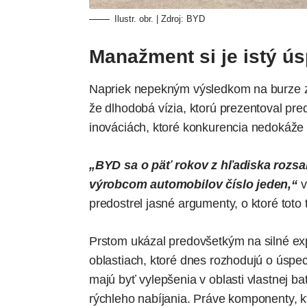
Ilustr. obr. | Zdroj: BYD
Manažment si je istý 
Napriek nepekným výsledkom na burze 
že dlhodobá vízia, ktorú prezentoval pred
inováciách, ktoré konkurencia nedokáže t
„BYD sa o päť rokov z hľadiska rozs
výrobcom automobilov číslo jeden,“
v
predostrel jasné argumenty, o ktoré toto 
Prstom ukázal predovšetkým na silné exp
oblastiach, ktoré dnes rozhodujú o úspe
majú byť vylepšenia v oblasti vlastnej ba
rýchleho nabíjania. Práve komponenty, k