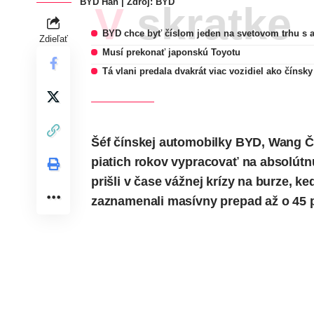
BYD Han | Zdroj: BYD
V skratke
BYD chce byť číslom jeden na svetovom trhu s 
Zdieľať
Musí prekonať japonskú Toyotu
Tá vlani predala dvakrát viac vozidiel ako čínsky
Šéf
čínskej automobilky
BYD, Wang Čch
piatich rokov vypracovať na absolútnu
prišli v čase vážnej krízy na burze, 
zaznamenali masívny prepad až o 45 p