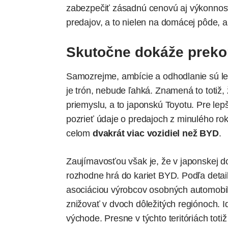
zabezpečiť zásadnú cenovú aj výkonnos
predajov, a to nielen na domácej pôde, a
Skutočne dokáže preko
Samozrejme, ambície a odhodlanie sú le
je trón, nebude ľahká. Znamená to totiž,
priemyslu, a to japonskú Toyotu. Pre lepš
pozrieť údaje o predajoch z minulého rok
celom
dvakrát viac vozidiel než BYD
.
Zaujímavosťou však je, že v japonskej do
rozhodne hrá do kariet BYD. Podľa detai
asociáciou výrobcov osobných automobilo
znižovať v dvoch dôležitých regiónoch. I
východe. Presne v týchto teritóriách toti