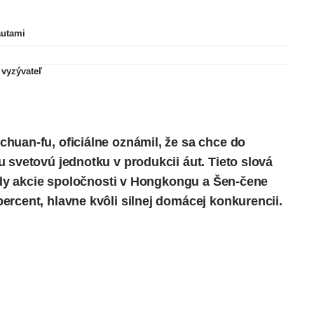
autami
 vyzývateľ
uan-fu, oficiálne oznámil, že sa chce do
 svetovú jednotku v produkcii áut. Tieto slová
kedy akcie spoločnosti v Hongkongu a Šen-čene
ercent, hlavne kvôli silnej domácej konkurencii.