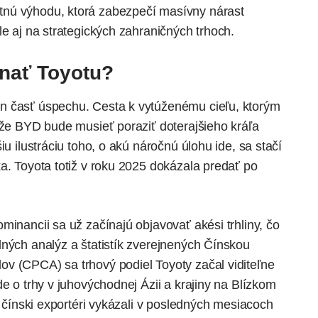
tnú výhodu, ktorá zabezpečí masívny nárast
le aj na strategických zahraničných trhoch.
nať Toyotu?
n časť úspechu. Cesta k vytúženému cieľu, ktorým
 že BYD bude musieť poraziť doterajšieho kráľa
iu ilustráciu toho, o akú náročnú úlohu ide, sa stačí
a. Toyota totiž v roku 2025 dokázala predať po
minancii sa už začínajú objavovať akési trhliny, čo
lných analýz a štatistík zverejnených Čínskou
v (CPCA) sa trhový podiel Toyoty začal viditeľne
de o trhy v juhovýchodnej Ázii a krajiny na Blízkom
ž čínski exportéri vykázali v posledných mesiacoch