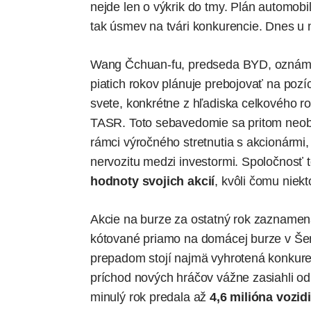
nejde len o výkrik do tmy. Plán automob
tak úsmev na tvári konkurencie. Dnes u 
Wang Čchuan-fu, predseda BYD, oznámil,
piatich rokov plánuje prebojovať na poz
svete, konkrétne z hľadiska celkového r
TASR. Toto sebavedomie sa pritom neobjav
rámci výročného stretnutia s akcionármi,
nervozitu medzi investormi. Spoločnosť 
hodnoty svojich akcií
, kvôli čomu niekt
Akcie na burze za ostatný rok zaznamena
kótované priamo na domácej burze v Šen-
prepadom stojí najmä vyhrotená konkur
príchod nových hráčov vážne zasiahli o
minulý rok predala až
4,6 milióna vozidi