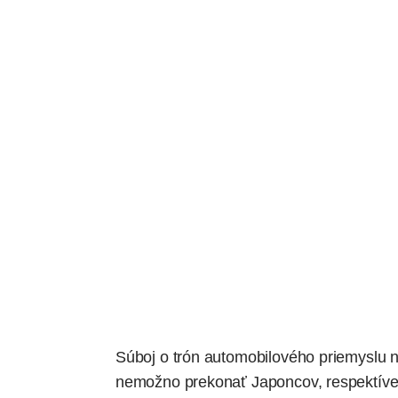
Súboj o trón automobilového priemyslu n
nemožno prekonať Japoncov, respektíve T