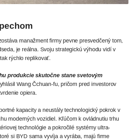
úspechom
zostáva manažment firmy pevne presvedčený tom,
seda, je reálna. Svoju strategickú výhodu vidí v
ak rýchlo replikovať.
ahu produkcie skutočne stane svetovým
yhlásil Wang Čchuan-fu, pričom pred investorov
tvrdenie opiera.
ortné kapacity a neustály technologický pokrok v
chu moderných vozidiel. Kľúčom k ovládnutiu trhu
tériovej technológie a pokročilé systémy ultra-
toré si BYD sama vyvíja a vyrába, majú firme