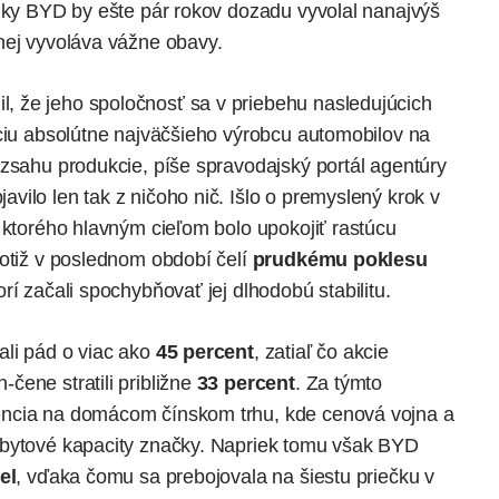
ilky BYD by ešte pár rokov dozadu vyvolal nanajvýš
nej vyvoláva vážne obavy.
 že jeho spoločnosť sa v priebehu nasledujúcich
íciu absolútne najväčšieho výrobcu automobilov na
ozsahu produkcie,
píše
spravodajský portál agentúry
ilo len tak z ničoho nič. Išlo o premyslený krok v
 ktorého hlavným cieľom bolo upokojiť rastúcu
totiž v poslednom období čelí
prudkému poklesu
orí začali spochybňovať jej dlhodobú stabilitu.
li pád o viac ako
45 percent
, zatiaľ čo akcie
čene stratili približne
33 percent
. Za týmto
encia na domácom čínskom trhu, kde cenová vojna a
dbytové kapacity značky. Napriek tomu však BYD
el
, vďaka čomu sa prebojovala na šiestu priečku v