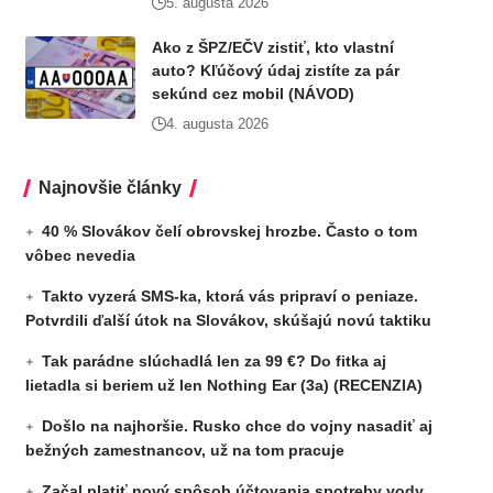
5. augusta 2026
Ako z ŠPZ/EČV zistiť, kto vlastní
auto? Kľúčový údaj zistíte za pár
sekúnd cez mobil (NÁVOD)
4. augusta 2026
Najnovšie články
40 % Slovákov čelí obrovskej hrozbe. Často o tom
vôbec nevedia
Takto vyzerá SMS-ka, ktorá vás pripraví o peniaze.
Potvrdili ďalší útok na Slovákov, skúšajú novú taktiku
Tak parádne slúchadlá len za 99 €? Do fitka aj
lietadla si beriem už len Nothing Ear (3a) (RECENZIA)
Došlo na najhoršie. Rusko chce do vojny nasadiť aj
bežných zamestnancov, už na tom pracuje
Začal platiť nový spôsob účtovania spotreby vody.