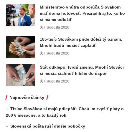
Ministerstvo vnútra odporúča Slovákom
mať doma hotovosť. Prezradili aj to, koľko
si máme odložiť
7. augusta 2026
185-tisíc Slovákom príde dôležitý oznam.
Mnohí budú musieť zaplatiť
7. augusta 2026
Štát odklepol tvrdú zmenu. Mnohí Slováci
si musia siahnuť hlbšie do úspor
7. augusta 2026
Najnovšie články
Tisíce Slovákov si majú prilepšiť: Chcú im zvýšiť platy o
200 € mesačne, a to každý rok
Slovenská pošta ruší ďalšie pobočky