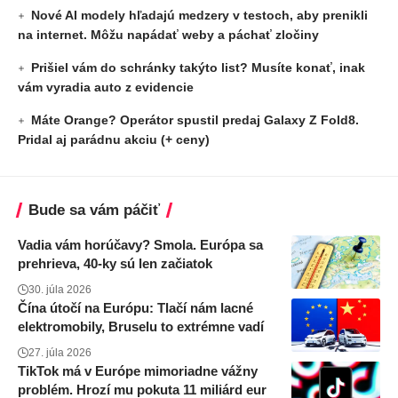
Nové AI modely hľadajú medzery v testoch, aby prenikli
na internet. Môžu napádať weby a páchať zločiny
Prišiel vám do schránky takýto list? Musíte konať, inak
vám vyradia auto z evidencie
Máte Orange? Operátor spustil predaj Galaxy Z Fold8.
Pridal aj parádnu akciu (+ ceny)
Bude sa vám páčiť
Vadia vám horúčavy? Smola. Európa sa
prehrieva, 40-ky sú len začiatok
30. júla 2026
Čína útočí na Európu: Tlačí nám lacné
elektromobily, Bruselu to extrémne vadí
27. júla 2026
TikTok má v Európe mimoriadne vážny
problém. Hrozí mu pokuta 11 miliárd eur