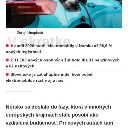
Zdroj: Unsplash
V skratke
V apríli 2026 tvorili elektromobily v Nórsku až 98,6 %
nových registrácií.
Z 11 103 nových osobných áut bolo iba 31 benzínových
a 87 naftových.
Slovensko je zatiaľ úplne inde, hoci počet
elektromobilov rastie aj u nás.
Nórsko sa dostalo do fázy, ktorá v mnohých
európskych krajinách stále pôsobí ako
vzdialená budúcnosť. Pri nových autách tam