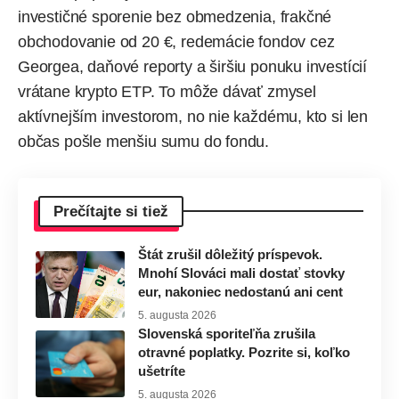
investičné sporenie bez obmedzenia, frakčné
obchodovanie od 20 €, redemácie fondov cez
Georgea, daňové reporty a širšiu ponuku investícií
vrátane krypto ETP. To môže dávať zmysel
aktívnejším investorom, no nie každému, kto si len
občas pošle menšiu sumu do fondu.
Prečítajte si tiež
Štát zrušil dôležitý príspevok.
Mnohí Slováci mali dostať stovky
eur, nakoniec nedostanú ani cent
5. augusta 2026
Slovenská sporiteľňa zrušila
otravné poplatky. Pozrite si, koľko
ušetríte
5. augusta 2026