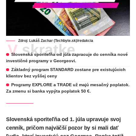
Zdroj: Lukáš Zachar (Techbyte.sk)/redakcia
V skratke
Slovenská sporiteľňa od júla zapracuje do cenníka nové
investičné programy v Georgeovi.
Základný program STANDARD zostane pre existujúcich
klientov bez vyššej ceny
Programy EXPLORE a TRADE už majú mesačný poplatok.
Za zmenu si banka vypýta poplatok 50 €.
Slovenská sporiteľňa od 1. júla upravuje svoj
cenník, pričom najväčší pozor by si mali dať