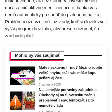
Inak povedané, ak cez Georgea investujete len
občas a nič aktívne meniť nechcete, banka vás
nemá automaticky presunúť do plateného balíka.
Problém môže vzniknúť až vtedy, keď si človek zvolí
vyšší program bez toho, aby presne rozumel, čo
zaň bude platiť.
Mohlo by vás zaujímať
Máte neaktívnu firmu? Možno robíte
veľkú chybu, stáť vás môže kopu
peňazí aj času
6. augusta 2026
Na lacnejšie potraviny zabudnite:
Obchody aj na Slovensku začnú
prepisovať ceny, tentokrát za to
nemôže vláda