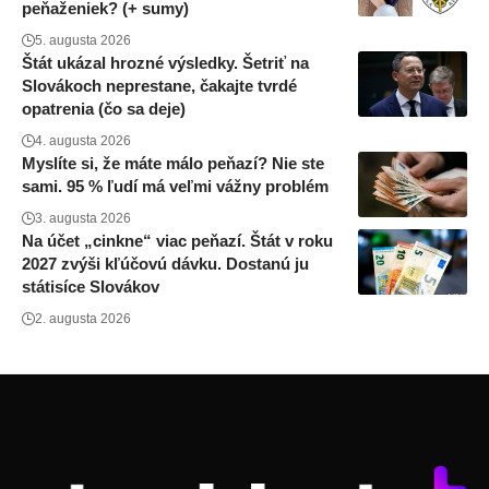
peňaženiek? (+ sumy)
5. augusta 2026
Štát ukázal hrozné výsledky. Šetriť na
Slovákoch neprestane, čakajte tvrdé
opatrenia (čo sa deje)
4. augusta 2026
Myslíte si, že máte málo peňazí? Nie ste
sami. 95 % ľudí má veľmi vážny problém
3. augusta 2026
Na účet „cinkne“ viac peňazí. Štát v roku
2027 zvýši kľúčovú dávku. Dostanú ju
státisíce Slovákov
2. augusta 2026