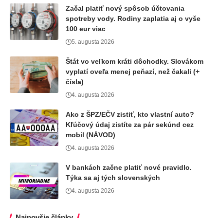
Začal platiť nový spôsob účtovania
spotreby vody. Rodiny zaplatia aj o vyše
100 eur viac
5. augusta 2026
Štát vo veľkom kráti dôchodky. Slovákom
vyplatí oveľa menej peňazí, než čakali (+
čísla)
4. augusta 2026
Ako z ŠPZ/EČV zistiť, kto vlastní auto?
Kľúčový údaj zistíte za pár sekúnd cez
mobil (NÁVOD)
4. augusta 2026
V bankách začne platiť nové pravidlo.
Týka sa aj tých slovenských
4. augusta 2026
Najnovšie články