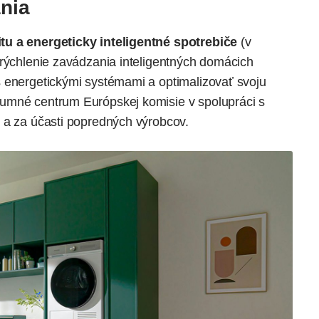
nia
tu a energeticky inteligentné spotrebiče
(v
urýchlenie zavádzania inteligentných domácich
 energetickými systémami a optimalizovať svoju
umné centrum Európskej komisie v spolupráci s
 a za účasti popredných výrobcov.