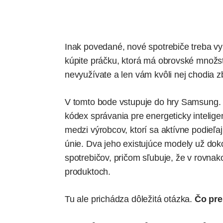
Inak povedané, nové spotrebiče treba vy
kúpite práčku, ktorá má obrovské množstv
nevyužívate a len vám kvôli nej chodia z
V tomto bode vstupuje do hry Samsung. 
kódex správania pre energeticky intelige
medzi výrobcov, ktorí sa aktívne podieľa
únie
. Dva jeho existujúce modely už doko
spotrebičov, pričom sľubuje, že v rovna
produktoch.
Tu ale prichádza dôležitá otázka.
Čo pre