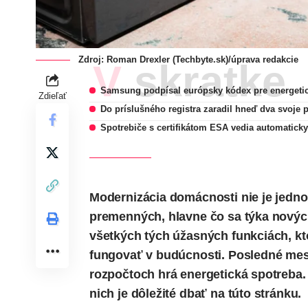
Zdroj: Roman Drexler (Techbyte.sk)/úprava redakcie
V skratke
Samsung podpísal európsky kódex pre energetick
Zdieľať
Do príslušného registra zaradil hneď dva svoje 
Spotrebiče s certifikátom ESA vedia automatic
Modernizácia domácnosti nie je jednod
premenných, hlavne čo sa týka nových
všetkých tých úžasných funkciách, kto
fungovať v budúcnosti. Posledné mesi
rozpočtoch hrá energetická spotreba. 
nich je dôležité dbať na túto stránku.