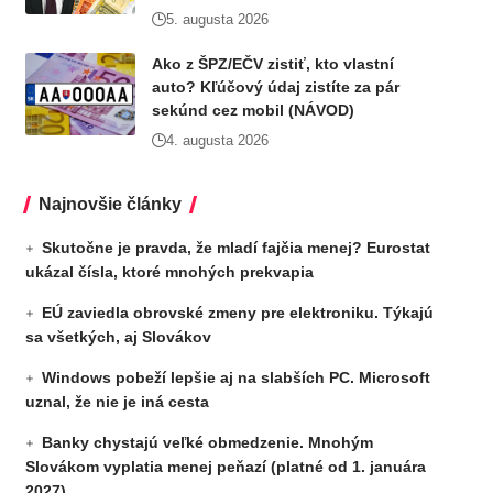
5. augusta 2026
Ako z ŠPZ/EČV zistiť, kto vlastní
auto? Kľúčový údaj zistíte za pár
sekúnd cez mobil (NÁVOD)
4. augusta 2026
Najnovšie články
Skutočne je pravda, že mladí fajčia menej? Eurostat
ukázal čísla, ktoré mnohých prekvapia
EÚ zaviedla obrovské zmeny pre elektroniku. Týkajú
sa všetkých, aj Slovákov
Windows pobeží lepšie aj na slabších PC. Microsoft
uznal, že nie je iná cesta
Banky chystajú veľké obmedzenie. Mnohým
Slovákom vyplatia menej peňazí (platné od 1. januára
2027)