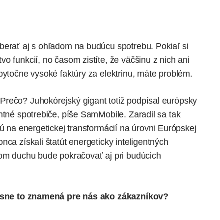
berať aj s ohľadom na budúcu spotrebu. Pokiaľ si
o funkcií, no časom zistíte, že väčšinu z nich ani
bytočne vysoké faktúry za elektrinu, máte problém.
Prečo? Juhokórejský gigant totiž podpísal európsky
ntné spotrebiče,
píše
SamMobile. Zaradil sa tak
jú na energetickej transformácií na úrovni
Európskej
nca získali štatút energeticky inteligentných
kom duchu bude pokračovať aj pri budúcich
sne to znamená pre nás ako zákazníkov?