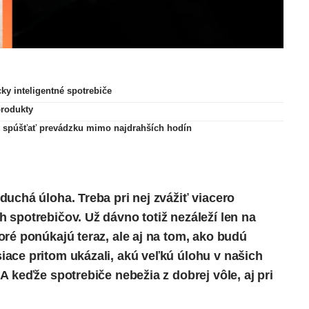
y inteligentné spotrebiče
produkty
ky spúšťať prevádzku mimo najdrahších hodín
uchá úloha. Treba pri nej zvážiť viacero
 spotrebičov. Už dávno totiž nezáleží len na
ré ponúkajú teraz, ale aj na tom, ako budú
ace pritom ukázali, akú veľkú úlohu v našich
A keďže spotrebiče nebežia z dobrej vôle, aj pri