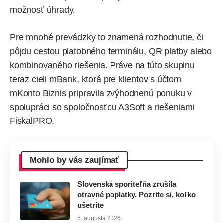
možnosť úhrady.
Pre mnohé prevádzky to znamená rozhodnutie, či
pôjdu cestou platobného terminálu, QR platby alebo
kombinovaného riešenia. Práve na túto skupinu
teraz cieli mBank, ktorá pre klientov s účtom
mKonto Biznis pripravila zvýhodnenú ponuku v
spolupráci so spoločnosťou A3Soft a riešeniami
FiskalPRO.
Mohlo by vás zaujímať
Slovenská sporiteľňa zrušila
otravné poplatky. Pozrite si, koľko
ušetríte
5. augusta 2026