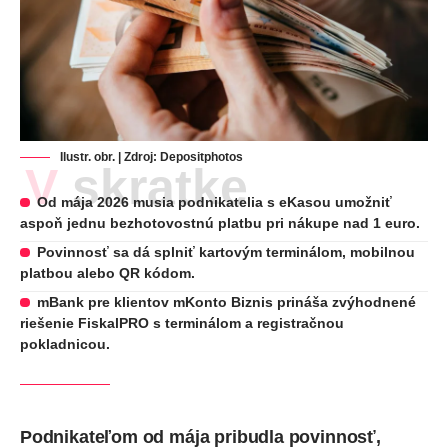
Ilustr. obr. | Zdroj:
Depositphotos
V skratke
Od mája 2026 musia podnikatelia s eKasou umožniť
aspoň jednu bezhotovostnú platbu pri nákupe nad 1 euro.
Povinnosť sa dá splniť kartovým terminálom, mobilnou
platbou alebo QR kódom.
mBank pre klientov mKonto Biznis prináša zvýhodnené
riešenie FiskalPRO s terminálom a registračnou
pokladnicou.
Podnikateľom od mája pribudla povinnosť,