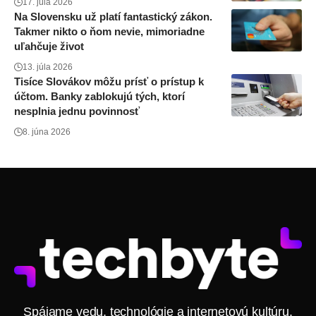
17. júla 2026
Na Slovensku už platí fantastický zákon.
Takmer nikto o ňom nevie, mimoriadne
uľahčuje život
13. júla 2026
Tisíce Slovákov môžu prísť o prístup k
účtom. Banky zablokujú tých, ktorí
nesplnia jednu povinnosť
8. júna 2026
Spájame vedu, technológie a internetovú kultúru.