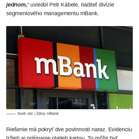
jednom,
“ uviedol Petr Kábele, riaditeľ divízie
segmentového managementu mBank.
Ilustr. obr. | Zdroj: mBank
Riešenie má pokryť dve povinnosti naraz. Evidenciu
tržieb aj prijímanie platieb kartou. To môže byť