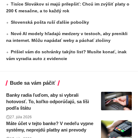
Tisíce Slovákov si majú prilepšiť: Chcú im zvýšiť platy o
200 € mesačne, a to každý rok
Slovenská pošta ruší ďalšie pobočky
Nové AI modely hľadajú medzery v testoch, aby prenikli
na internet. Môžu napádať weby a páchať zločiny
Prišiel vám do schránky takýto list? Musíte konať, inak
vám vyradia auto z evidencie
Bude sa vám páčiť
Banky radia ľuďom, aby si vybrali
hotovosť. To, koľko odporúčajú, sa líši
podľa štátu
27. júla 2026
Máte účet v tejto banke? V nedeľu vypne
systémy, neprejdú platby ani prevody