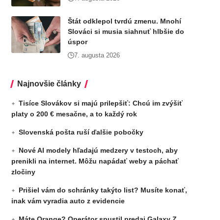
Štát odklepol tvrdú zmenu. Mnohí
Slováci si musia siahnuť hlbšie do
úspor
7. augusta 2026
Najnovšie články
Tisíce Slovákov si majú prilepšiť: Chcú im zvýšiť
platy o 200 € mesačne, a to každý rok
Slovenská pošta ruší ďalšie pobočky
Nové AI modely hľadajú medzery v testoch, aby
prenikli na internet. Môžu napádať weby a páchať
zločiny
Prišiel vám do schránky takýto list? Musíte konať,
inak vám vyradia auto z evidencie
Máte Orange? Operátor spustil predaj Galaxy Z