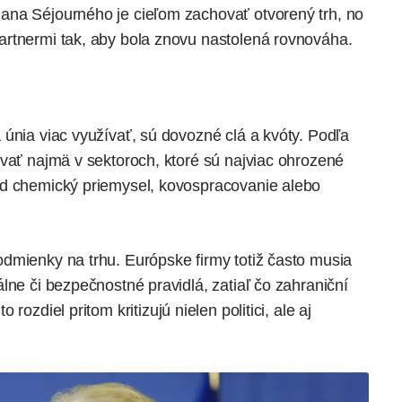
ana Séjourného je cieľom zachovať otvorený trh, no
artnermi tak, aby bola znovu nastolená rovnováha.
únia viac využívať, sú dovozné clá a kvóty. Podľa
ovať najmä v sektoroch, ktoré sú najviac ohrozené
ad chemický priemysel, kovospracovanie alebo
dmienky na trhu. Európske firmy totiž často musia
lne či bezpečnostné pravidlá, zatiaľ čo zahraniční
to rozdiel pritom kritizujú nielen politici, ale aj