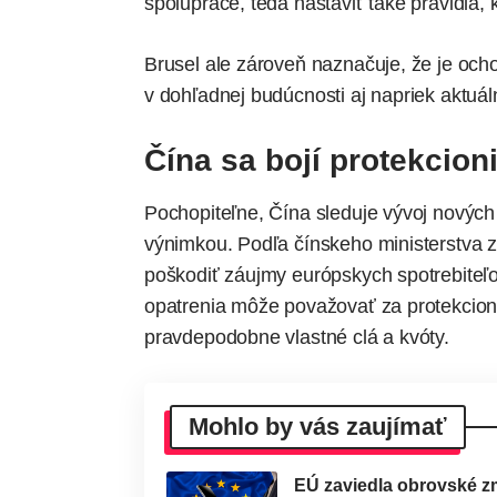
spolupráce, teda nastaviť také pravidlá,
Brusel ale zároveň naznačuje, že je ocho
v dohľadnej budúcnosti aj napriek aktu
Čína sa bojí protekcio
Pochopiteľne, Čína sleduje vývoj nových o
výnimkou. Podľa čínskeho ministerstva za
poškodiť záujmy európskych spotrebiteľo
opatrenia môže považovať za protekcioni
pravdepodobne vlastné clá a kvóty.
Mohlo by vás zaujímať
EÚ zaviedla obrovské zm