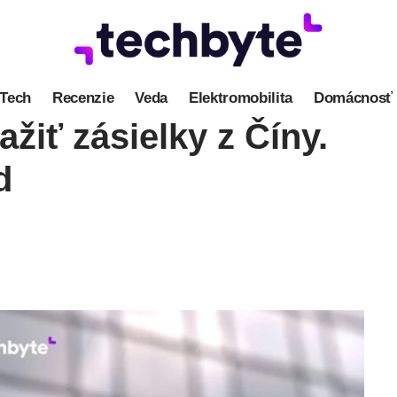
Tech
Recenzie
Veda
Elektromobilita
Domácnosť
žiť zásielky z Číny.
d