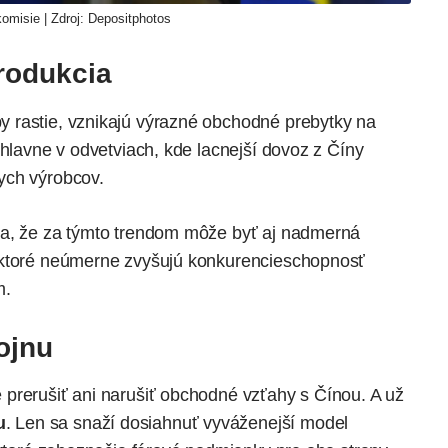
omisie | Zdroj:
Depositphotos
rodukcia
 rastie, vznikajú výrazné obchodné prebytky na
 hlavne v odvetviach, kde lacnejší dovoz z Číny
ych výrobcov.
la, že za týmto trendom môže byť aj nadmerná
 ktoré neúmerne zvyšujú konkurencieschopnosť
m.
ojnu
prerušiť ani narušiť obchodné vzťahy s Čínou. A už
u
. Len sa snaží dosiahnuť vyváženejší model