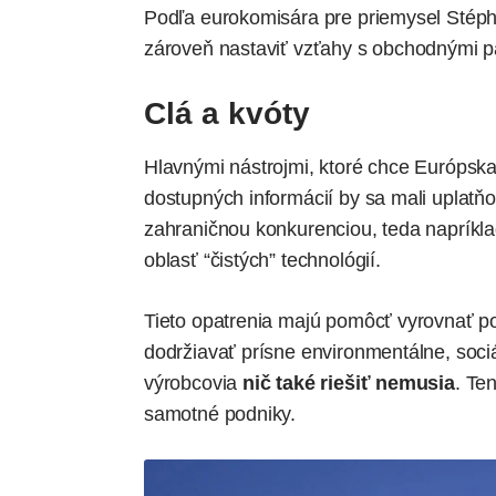
Podľa eurokomisára pre priemysel Stéph
zároveň nastaviť vzťahy s obchodnými p
Clá a kvóty
Hlavnými nástrojmi, ktoré chce Európska 
dostupných informácií by sa mali uplatň
zahraničnou konkurenciou, teda napríkl
oblasť “čistých” technológií.
Tieto opatrenia majú pomôcť vyrovnať po
dodržiavať prísne environmentálne, sociá
výrobcovia
nič také riešiť nemusia
. Ten
samotné podniky.