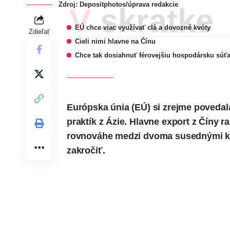
Zdroj:
Depositphotos
/úprava redakcie
V skratke
EÚ chce viac využívať clá a dovozné kvóty
Zdieľať
Cieli nimi hlavne na Čínu
Chce tak dosiahnuť férovejšiu hospodársku súť
Európska únia
(EÚ) si zrejme poveda
praktík z Ázie. Hlavne export z Číny
rovnováhe medzi dvoma susednými kon
zakročiť.