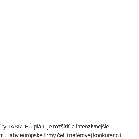
ry TASR, EÚ plánuje rozšíriť a intenzívnejšie
mu, aby európske firmy čelili neférovej konkurencii.