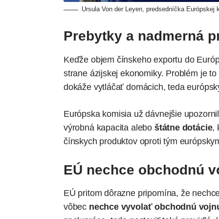
Ursula Von der Leyen, predsedníčka Európskej k
Prebytky a nadmerná p
Keďže objem čínskeho exportu do Európy
strane ázijskej ekonomiky. Problém je to
dokáže vytláčať domácich, teda európsk
Európska komisia už dávnejšie upozorni
výrobná kapacita alebo
štátne dotácie
,
čínskych produktov oproti tým európsky
EÚ nechce obchodnú v
EÚ pritom dôrazne pripomína, že nechce 
vôbec
nechce vyvolať obchodnú vojn