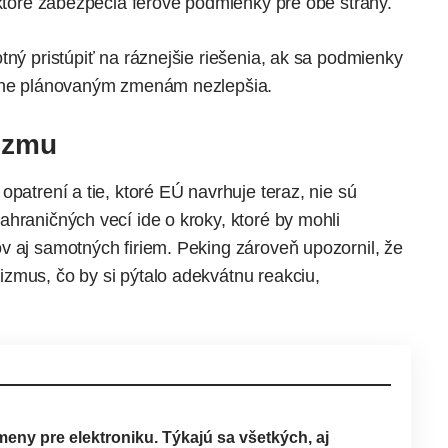
 ktoré zabezpečia férové podmienky pre obe strany.
tný pristúpiť na ráznejšie riešenia, ak sa podmienky
álne plánovaným zmenám nezlepšia.
nizmu
patrení a tie, ktoré EÚ navrhuje teraz, nie sú
hraničných vecí ide o kroky, ktoré by mohli
v aj samotných firiem. Peking zároveň upozornil, že
zmus, čo by si pýtalo adekvátnu reakciu,
eny pre elektroniku. Týkajú sa všetkých, aj