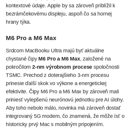
kontextové údaje. Apple by sa zároveň priblížil k
bezrámčekovému displeju, aspoň čo sa hornej
hrany týka.
M6 Pro a M6 Max
Srdcom MacBooku Ultra majú byť aktuálne
chystané čipy
M6 Pro a M6 Max
, založené na
pokročilom
2-nm výrobnom procese
spoločnosti
TSMC
. Prechod z doterajšieho 3-nm procesu
prinesie ďalší skok vo výkone a energetickej
efektivite. Čipy M6 Pro a M6 Max by zároveň mali
priniesť vylepšenú neurónovú jednotku pre AI úlohy.
Aby toho nebolo málo, novinka má zároveň dostať
integrovaný 5G modem, čo znamená, že môže ísť o
historicky prvý Mac s mobilným pripojením.