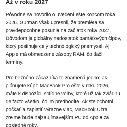
Až v roku 2027
Pôvodne sa hovorilo o uvedení ešte koncom roka
2026. Gurman však upresnil, že premiéra sa
pravdepodobne posunie na začiatok roka 2027.
Dôvodom je globálny nedostatok pamäťových čipov,
ktorý postihuje celý technologický priemysel. Aj
Apple má obmedzené zásoby RAM, čo tlačí
termíny.
Pre bežného zákazníka to znamená jedno: ak
plánujete kúpiť MacBook Pro ešte v roku 2026,
máte k dispozícii solídne voľby, ktoré už tak zvládnu
de facto všetko, čo im predhodíte. Ak ste ochotní
počkať a zaplatiť výrazne viac, MacBook Ultra
zrejme bude najzaujímavejším PC od Apple za
posledné roky.