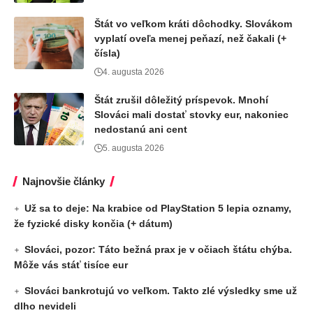
Štát vo veľkom kráti dôchodky. Slovákom
vyplatí oveľa menej peňazí, než čakali (+
čísla)
4. augusta 2026
Štát zrušil dôležitý príspevok. Mnohí
Slováci mali dostať stovky eur, nakoniec
nedostanú ani cent
5. augusta 2026
Najnovšie články
Už sa to deje: Na krabice od PlayStation 5 lepia oznamy,
že fyzické disky končia (+ dátum)
Slováci, pozor: Táto bežná prax je v očiach štátu chýba.
Môže vás stáť tisíce eur
Slováci bankrotujú vo veľkom. Takto zlé výsledky sme už
dlho nevideli