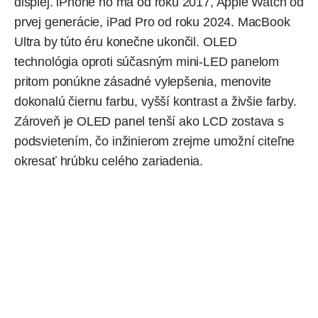
displej.
iPhone
ho má od roku 2017, Apple Watch od
prvej generácie,
iPad Pro
od roku 2024. MacBook
Ultra by túto éru konečne ukončil. OLED
technológia oproti súčasným mini-LED panelom
pritom ponúkne zásadné vylepšenia, menovite
dokonalú čiernu farbu, vyšší kontrast a živšie farby.
Zároveň je OLED panel tenší ako LCD zostava s
podsvietením, čo inžinierom zrejme umožní citeľne
okresať hrúbku celého zariadenia.