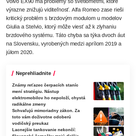
Volvo EX90 má problémy so svetlometmi, ktoré
výrazne znižujú viditeľnosť. Alfa Romeo zase rieši
kritický problém s brzdovým modulom u modelov
Giulia a Stelvio, ktorý môže viesť až k zlyhaniu
brzdového systému. Táto chyba sa týka dvoch áut
na Slovensku, vyrobených medzi aprílom 2019 a
júlom 2020.
Neprehliadnite
Známy reťazec čerpacích staníc
mení stratégiu. Nástup
elektromobilov ho nepoloží, chystá
radikálne zmeny
Schvaľujú mimoriadny zákon. Za
toto vám doživotne odoberú
vodičský preukaz
Lacnejšie tankovanie nekončí: