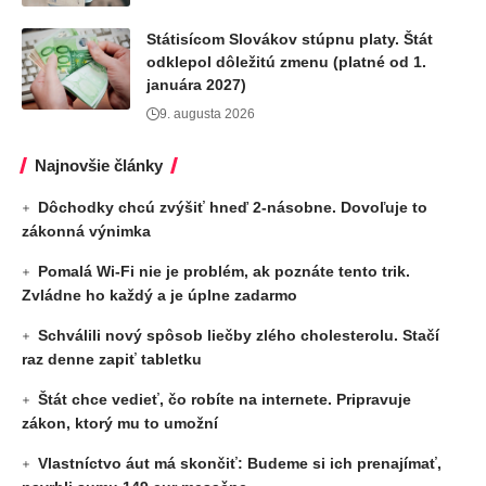
Státisícom Slovákov stúpnu platy. Štát
odklepol dôležitú zmenu (platné od 1.
januára 2027)
9. augusta 2026
Najnovšie články
Dôchodky chcú zvýšiť hneď 2-násobne. Dovoľuje to
zákonná výnimka
Pomalá Wi-Fi nie je problém, ak poznáte tento trik.
Zvládne ho každý a je úplne zadarmo
Schválili nový spôsob liečby zlého cholesterolu. Stačí
raz denne zapiť tabletku
Štát chce vedieť, čo robíte na internete. Pripravuje
zákon, ktorý mu to umožní
Vlastníctvo áut má skončiť: Budeme si ich prenajímať,