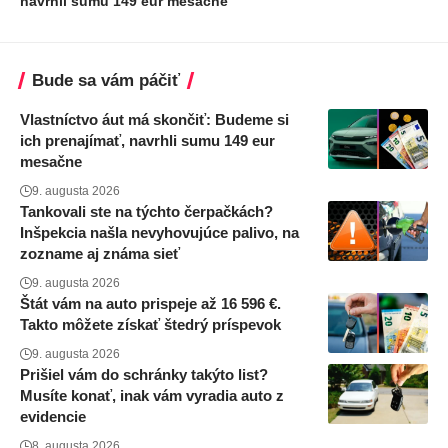
navrhli sumu 149 eur mesačne
Bude sa vám páčiť
Vlastníctvo áut má skončiť: Budeme si
ich prenajímať, navrhli sumu 149 eur
mesačne
9. augusta 2026
Tankovali ste na týchto čerpačkách?
Inšpekcia našla nevyhovujúce palivo, na
zozname aj známa sieť
9. augusta 2026
Štát vám na auto prispeje až 16 596 €.
Takto môžete získať štedrý príspevok
9. augusta 2026
Prišiel vám do schránky takýto list?
Musíte konať, inak vám vyradia auto z
evidencie
8. augusta 2026