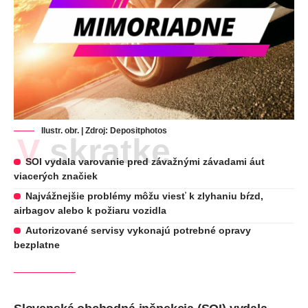
Ilustr. obr. | Zdroj:
Depositphotos
V skratke
SOI vydala varovanie pred závažnými závadami áut
viacerých značiek
Najvážnejšie problémy môžu viesť k zlyhaniu bŕzd,
airbagov alebo k požiaru vozidla
Autorizované servisy vykonajú potrebné opravy
bezplatne