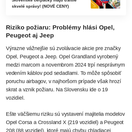
Slovenské čerpačky majú ďalšie
skvelé správy! (NOVÉ CENY)
Riziko požiaru: Problémy hlási Opel,
Peugeot aj Jeep
Výrazne vážnejšie sú zvolávacie akcie pre značky
Opel, Peugeot a Jeep. Opel Grandland vyrobený
medzi marcom a novembrom 2024 trpí nesprávnym
vedením káblov pod sedadlami. To môže spôsobiť
poruchu airbagov, v najhoršom prípade však hrozí
skrat a vznik požiaru. Na Slovensku ide o 19
vozidiel.
Ešte väčšiemu riziku sú vystavení majitelia modelov
Opel Corsa a Crossland X (219 vozidiel) a Peugeot
208 (88 vozidiel), ktoré majú chybu chladiacej