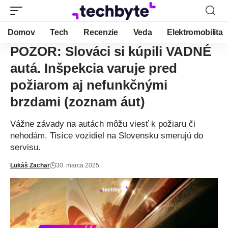
Domov
Tech
Recenzie
Veda
Elektromobilita
POZOR: Slováci si kúpili VADNÉ
autá. Inšpekcia varuje pred
požiarom aj nefunkčnými
brzdami (zoznam áut)
Vážne závady na autách môžu viesť k požiaru či
nehodám. Tisíce vozidiel na Slovensku smerujú do
servisu.
Lukáš Zachar
30. marca 2025