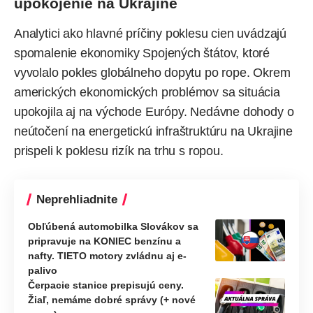
upokojenie na Ukrajine
Analytici ako hlavné príčiny poklesu cien uvádzajú
spomalenie ekonomiky Spojených štátov, ktoré
vyvolalo pokles globálneho dopytu po rope. Okrem
amerických ekonomických problémov sa situácia
upokojila aj na východe Európy. Nedávne dohody o
neútočení na energetickú infraštruktúru na Ukrajine
prispeli k poklesu rizík na trhu s ropou.
Neprehliadnite
Obľúbená automobilka Slovákov sa
pripravuje na KONIEC benzínu a
nafty. TIETO motory zvládnu aj e-
palivo
Čerpacie stanice prepisujú ceny.
Žiaľ, nemáme dobré správy (+ nové