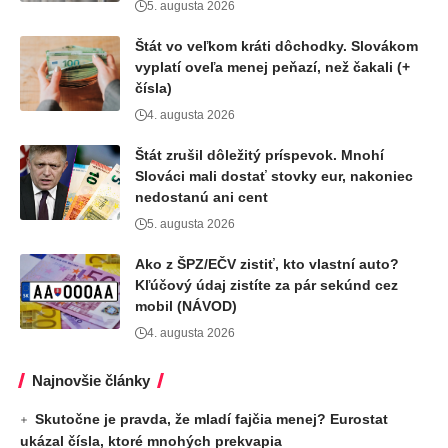
5. augusta 2026
Štát vo veľkom kráti dôchodky. Slovákom
vyplatí oveľa menej peňazí, než čakali (+
čísla)
4. augusta 2026
Štát zrušil dôležitý príspevok. Mnohí
Slováci mali dostať stovky eur, nakoniec
nedostanú ani cent
5. augusta 2026
Ako z ŠPZ/EČV zistiť, kto vlastní auto?
Kľúčový údaj zistíte za pár sekúnd cez
mobil (NÁVOD)
4. augusta 2026
Najnovšie články
Skutočne je pravda, že mladí fajčia menej? Eurostat
ukázal čísla, ktoré mnohých prekvapia