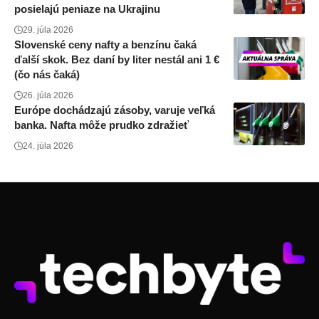
posielajú peniaze na Ukrajinu
29. júla 2026
Slovenské ceny nafty a benzínu čaká
ďalší skok. Bez daní by liter nestál ani 1 €
(čo nás čaká)
26. júla 2026
Európe dochádzajú zásoby, varuje veľká
banka. Nafta môže prudko zdražieť
24. júla 2026