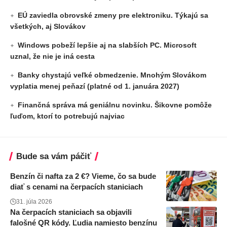
EÚ zaviedla obrovské zmeny pre elektroniku. Týkajú sa
všetkých, aj Slovákov
Windows pobeží lepšie aj na slabších PC. Microsoft
uznal, že nie je iná cesta
Banky chystajú veľké obmedzenie. Mnohým Slovákom
vyplatia menej peňazí (platné od 1. januára 2027)
Finančná správa má geniálnu novinku. Šikovne pomôže
ľuďom, ktorí to potrebujú najviac
Bude sa vám páčiť
Benzín či nafta za 2 €? Vieme, čo sa bude
diať s cenami na čerpacích staniciach
31. júla 2026
Na čerpacích staniciach sa objavili
falošné QR kódy. Ľudia namiesto benzínu