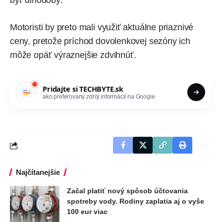
byť dlhodobý.
Motoristi by preto mali využiť aktuálne priaznivé
ceny, pretože príchod dovolenkovej sezóny ich
môže opäť výraznejšie zdvihnúť.
Pridajte si
TECHBYTE.sk
ako preferovaný zdroj informácií na Google
Najčítanejšie
Začal platiť nový spôsob účtovania
spotreby vody. Rodiny zaplatia aj o vyše
100 eur viac