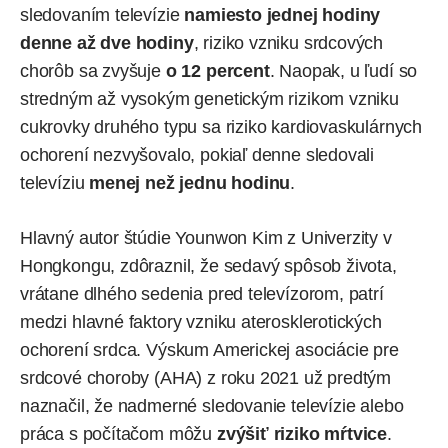
sledovaním televízie
namiesto jednej hodiny
denne až dve hodiny
, riziko vzniku srdcových
chorôb sa zvyšuje
o 12 percent
. Naopak, u ľudí so
stredným až vysokým genetickým rizikom vzniku
cukrovky druhého typu sa riziko kardiovaskulárnych
ochorení nezvyšovalo, pokiaľ denne sledovali
televíziu
menej než jednu hodinu
.
Hlavný autor štúdie Younwon Kim z Univerzity v
Hongkongu, zdôraznil, že sedavý spôsob života,
vrátane dlhého sedenia pred televízorom, patrí
medzi hlavné faktory vzniku aterosklerotických
ochorení srdca. Výskum Americkej asociácie pre
srdcové choroby (AHA) z roku 2021 už predtým
naznačil
, že nadmerné sledovanie televízie alebo
práca s počítačom môžu
zvýšiť riziko mŕtvice
.