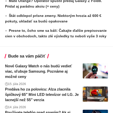
Máte Orange? Operátor spustil predaj Galaxy Z Fold8.
Pridal aj parádnu akciu (+ ceny)
Štát odklepol prísne zmeny. Niektorým hrozia až 600 €
pokuty, ukladať sa budú opakovane
Presne to, čoho sme sa báli: Čakajte ďalšie prepisovanie
cien v obchodoch, takto zlé výsledky tu neboli vyše 3 roky
Bude sa vám páčiť
Nové Galaxy Watch o nás budú vedieť
viac, sľubuje Samsung. Poznáme aj
možné ceny
15. júla 2026
Predáva ho za polovicu: Alza zlacnila
špičkový 65″ Mini LED televízor od LG. Je
lacnejší než 55″ verzia
14. júla 2026
Používate telefón pred spaním? Ak si