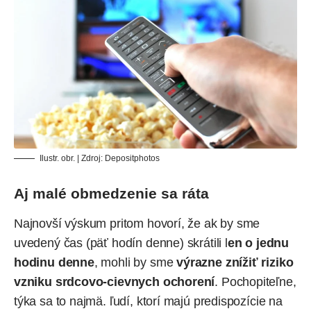
Ilustr. obr. | Zdroj:
Depositphotos
Aj malé obmedzenie sa ráta
Najnovší výskum pritom hovorí, že ak by sme
uvedený čas (päť hodín denne) skrátili l
en o jednu
hodinu denne
, mohli by sme
výrazne znížiť riziko
vzniku srdcovo-cievnych ochorení
. Pochopiteľne,
týka sa to najmä. ľudí, ktorí majú predispozície na