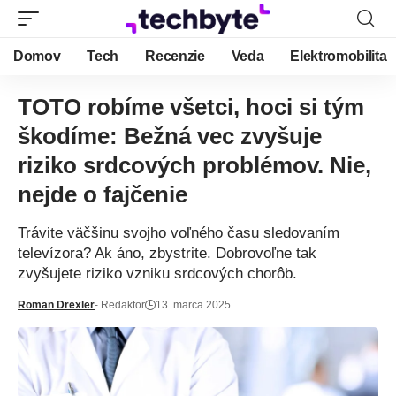
Domov
Tech
Recenzie
Veda
Elektromobilita
TOTO robíme všetci, hoci si tým
škodíme: Bežná vec zvyšuje
riziko srdcových problémov. Nie,
nejde o fajčenie
Trávite väčšinu svojho voľného času sledovaním
televízora? Ak áno, zbystrite. Dobrovoľne tak
zvyšujete riziko vzniku srdcových chorôb.
Roman Drexler
- Redaktor
13. marca 2025