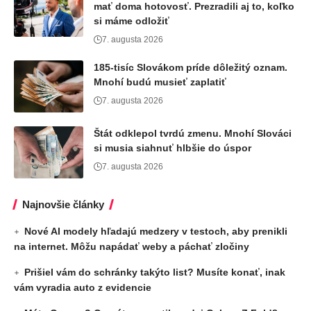
mať doma hotovosť. Prezradili aj to, koľko
si máme odložiť
7. augusta 2026
185-tisíc Slovákom príde dôležitý oznam.
Mnohí budú musieť zaplatiť
7. augusta 2026
Štát odklepol tvrdú zmenu. Mnohí Slováci
si musia siahnuť hlbšie do úspor
7. augusta 2026
Najnovšie články
Nové AI modely hľadajú medzery v testoch, aby prenikli
na internet. Môžu napádať weby a páchať zločiny
Prišiel vám do schránky takýto list? Musíte konať, inak
vám vyradia auto z evidencie