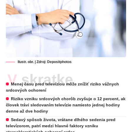
Ilustr. obr. | Zdroj:
Depositphotos
V skratke
Menej času pred televíziou môže znížiť riziko vážnych
srdcových ochorení
Riziko vzniku srdcových chorôb zvyšuje o 12 percent, ak
človek trávi sledovaním televízie namiesto jednej hodiny
denne až dve hodiny
Sedavý spôsob života, vrátane dlhého sedenia pred
televízorom, patrí medzi hlavné faktory vzniku
aterosklerotických ochorení srdca