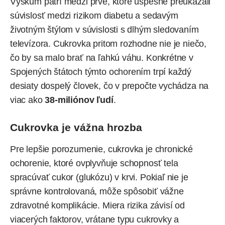
Výskum patrí medzi prvé, ktoré úspešne preukázali
súvislosť medzi rizikom diabetu a sedavým
životným štýlom v súvislosti s dlhým sledovaním
televízora. Cukrovka pritom rozhodne nie je niečo,
čo by sa malo brať na ľahkú váhu. Konkrétne v
Spojených štátoch týmto ochorením trpí každý
desiaty dospelý človek, čo v prepočte vychádza na
viac ako
38-miliónov ľudí
.
Cukrovka je vážna hrozba
Pre lepšie porozumenie, cukrovka je chronické
ochorenie, ktoré ovplyvňuje schopnosť tela
spracúvať cukor (glukózu) v krvi. Pokiaľ nie je
správne kontrolovaná, môže spôsobiť vážne
zdravotné komplikácie. Miera rizika závisí od
viacerých faktorov, vrátane typu cukrovky a