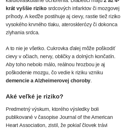
kardiovaskulárne ochorenia. Diabetici majú
2 až 4-
krát vyššie riziko
srdcových infarktov či mozgovej
príhody. A keďže postihuje aj cievy, rastie tiež riziko
vysokého krvného tlaku, aterosklerózy či dokonca
zlyhania srdca.
A to nie je všetko. Cukrovka ďalej môže poškodiť
cievy v očiach, nervy, obličky a dolných končatín.
Aby toho nebolo málo, reálnou hrozbou je aj
poškodenie mozgu, čo vedie k riziku vzniku
demencie a Alzheimerovej choroby
.
Aké veľké je riziko?
Predmetný výskum, ktorého výsledky boli
publikované
v časopise Journal of the American
Heart Association, zistil, že pokiaľ človek trávi