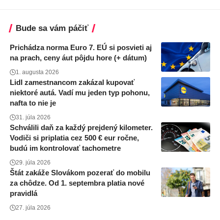
Bude sa vám páčiť
Prichádza norma Euro 7. EÚ si posvieti aj
na prach, ceny áut pôjdu hore (+ dátum)
1. augusta 2026
Lidl zamestnancom zakázal kupovať
niektoré autá. Vadí mu jeden typ pohonu,
nafta to nie je
31. júla 2026
Schválili daň za každý prejdený kilometer.
Vodiči si priplatia cez 500 € eur ročne,
budú im kontrolovať tachometre
29. júla 2026
Štát zakáže Slovákom pozerať do mobilu
za chôdze. Od 1. septembra platia nové
pravidlá
27. júla 2026