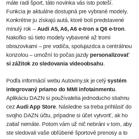
máte radi šport, táto novinka vás isto poteší.
Funkcia je aktuálne dostupná pre vybrané modely.
Konkrétne ju získajú autá, ktoré boli predstavené
minulý rok –
Audi A5, A6, A6 e-tron a Q6 e-tron
.
Nakoľko sú tieto modely vybavené až tromi
obrazovkami – pre vodiča, spolujazdca a centrálnou
konzolou – umožní to počas jazdy
personalizovať
si zážitok zo sledovania videoobsahu
.
Podľa informácií webu Autoviny.sk je celý
systém
integrovaný priamo do MMI infotainmentu
.
Aplikáciu DAZN si používatelia jednoducho stiahnu
cez
Audi App Store
. Následne sa treba prihlásiť do
svojho DAZN účtu, prípadne si účet vytvoriť, ak ho
zatiaľ nemáte. Potom vám už nič nebráni v tom, aby
ste sledovali vaše obľúbené športové prenosy a to