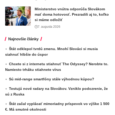
Ministerstvo vnútra odporúča Slovákom
mať doma hotovosť. Prezradili aj to, koľko
si máme odložiť
7. augusta 2026
Najnovšie články
Štát odklepol tvrdú zmenu. Mnohí Slováci si musia
siahnuť hlbšie do úspor
Chcete si z internetu stiahnuť The Odyssey? Nerobte to.
Namiesto trháku stiahnete vírus
Sú mid-range smartfóny stále výhodnou kúpou?
Testujú nové radary na Slovákov. Vzniklo podozrenie, že
sú z Ruska
Štát začal vyplácať mimoriadny príspevok vo výške 1 500
€. Má smutné okolnosti