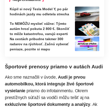
Kúpil si nový Tesla Model Y, po pár
hodinách jazdy mu odletela strecha
To NEMÔŽU myslieť vážne: Týmto
autám hrozí pokuta 2 800 €. Skončiť
to môže katastrofou, varujú experti
Na cestách pribudne takmer 300
radarov na rýchlosť. Začnú vyberať
peniaze, pozrite si mapu
Športové prenosy priamo v autách Audi
Ako sme naznačili v úvode,
Audi je prvou
automobilkou, ktorá integruje živé športové
vysielanie
priamo do infotainmentu. Okrem
prestížnych súťaží sa vodiči môžu tešiť aj na
exkluzívne športové dokumenty a analýzy
. Ak