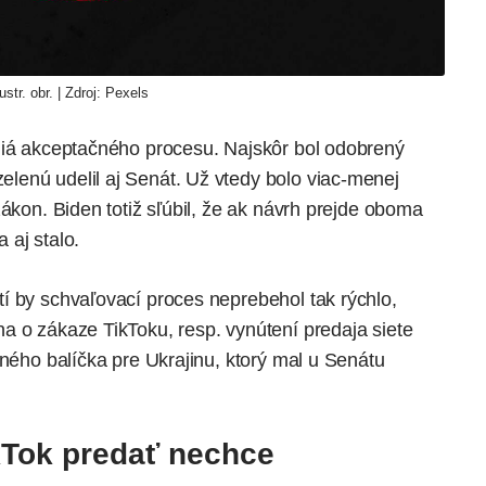
lustr. obr. | Zdroj: Pexels
diá akceptačného procesu. Najskôr bol odobrený
lenú udelil aj Senát. Už vtedy bolo viac-menej
zákon. Biden totiž sľúbil, že ak návrh prejde oboma
a aj stalo
.
í by schvaľovací proces neprebehol tak rýchlo,
a o zákaze TikToku, resp. vynútení predaja siete
cného balíčka pre Ukrajinu, ktorý mal u Senátu
kTok predať nechce