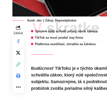
Ilustr. obr. | Zdroj:
Depositphotos
V skratke
Spojené štáty schváli prísny návrh zákona
Zdieľať
TikTok sa musí predať inej firme
Platforma nesúhlasí, ohradila sa žalobou
Budúcnosť TikToku je v týchto okami
schválila zákon, ktorý núti spoločnos
subjektu. Samozrejme, tá s podniknut
protiútok zvolila poriadne silný kali