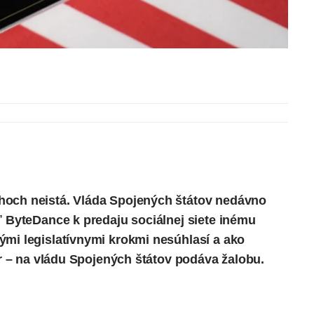
hoch neistá. Vláda Spojených štátov nedávno
ť ByteDance k predaju sociálnej siete inému
ými legislatívnymi krokmi nesúhlasí a ako
ber – na vládu Spojených štátov podáva žalobu.