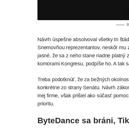
I
Návrh úspešne absolvoval všetky tri štá
Snemovňou reprezentantov, neskôr mu ze
jasné, že sa z neho stane riadne platný 
komorami Kongresu, podpíše ho.
A tak s
Treba podotknúť, že za bežných okolnost
konkrétne zo strany Senátu. Návrh zákon
inej firme, však prišiel ako súčasť pomo
prioritu.
ByteDance sa bráni, Ti