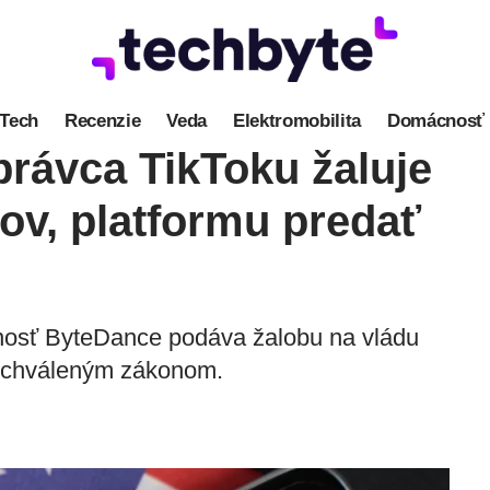
Tech
Recenzie
Veda
Elektromobilita
Domácnosť
právca TikToku žaluje
ov, platformu predať
čnosť ByteDance podáva žalobu na vládu
 schváleným zákonom.