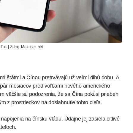
kTok | Zdroj: Maxpixel.net
 štátmi a Čínou pretrvávajú už veľmi dlhú dobu. A
da pár mesiacov pred voľbami nového amerického
 tým väčšie sú podozrenia, že sa Čína pokúsi priebeh
m z prostriedkov na dosiahnutie tohto cieľa.
 napojenia na čínsku vládu. Údajne jej zasiela citlivé
teľoch.