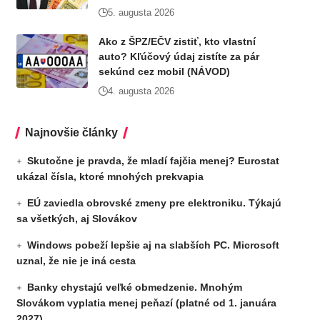
5. augusta 2026
Ako z ŠPZ/EČV zistiť, kto vlastní
auto? Kľúčový údaj zistíte za pár
sekúnd cez mobil (NÁVOD)
4. augusta 2026
Najnovšie články
Skutočne je pravda, že mladí fajčia menej? Eurostat
ukázal čísla, ktoré mnohých prekvapia
EÚ zaviedla obrovské zmeny pre elektroniku. Týkajú
sa všetkých, aj Slovákov
Windows pobeží lepšie aj na slabších PC. Microsoft
uznal, že nie je iná cesta
Banky chystajú veľké obmedzenie. Mnohým
Slovákom vyplatia menej peňazí (platné od 1. januára
2027)