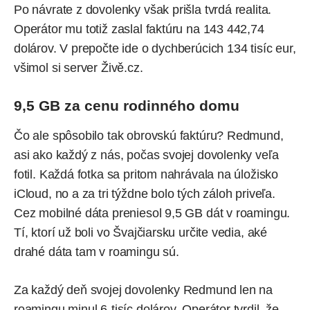
Po návrate z dovolenky však prišla tvrdá realita.
Operátor mu totiž zaslal faktúru na 143 442,74
dolárov. V prepočte ide o dychberúcich 134 tisíc eur,
všimol
si server Živě.cz.
9,5 GB za cenu rodinného domu
Čo ale spôsobilo tak obrovskú faktúru? Redmund,
asi ako každý z nás, počas svojej dovolenky veľa
fotil. Každá fotka sa pritom nahrávala na úložisko
iCloud, no a za tri týždne bolo tých záloh priveľa.
Cez mobilné dáta preniesol 9,5 GB dát v roamingu.
Tí, ktorí už boli vo Švajčiarsku určite vedia, aké
drahé dáta tam v roamingu sú.
Za každý deň svojej dovolenky Redmund len na
roamingu minul 6-tisíc dolárov. Operátor tvrdil, že