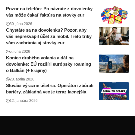
Pozor na telefón: Po návrate z dovolenky
vás môže čakať faktúra na stovky eur
30. júna 2026
Chystáte sa na dovolenku? Pozor, aby
vás neprekvapil účet za mobil. Tieto triky
vám zachránia aj stovky eur
5. júna 2026
Koniec drahého volania a dát na
dovolenke: EÚ rozšíri európsky roaming
o Balkán (+ krajiny)
28. apríla 2026
Slováci výrazne ušetria: Operátori zbúrali
bariéry, základná vec je teraz lacnejšia
12. januára 2026