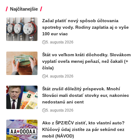
Najčítanejšie
Začal platiť nový spôsob účtovania
spotreby vody. Rodiny zaplatia aj o vyše
100 eur viac
5. augusta 2026
Štát vo veľkom kráti dôchodky. Slovákom
vyplatí oveľa menej peňazí, než čakali (+
čísla)
4. augusta 2026
Štát zrušil dôležitý príspevok. Mnohí
Slováci mali dostať stovky eur, nakoniec
nedostanú ani cent
5. augusta 2026
Ako z ŠPZ/EČV zistiť, kto vlastní auto?
Kľúčový údaj zistíte za pár sekúnd cez
mobil (NÁVOD)