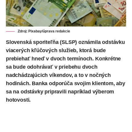
Zdroj: Pixabay/úprava redakcie
Slovenská sporiteľňa (SLSP)
oznámila
odstávku
viacerých kľúčových služieb, ktorá bude
prebiehať hneď v dvoch termínoch. Konkrétne
sa bude odohrávať v priebehu dvoch
nadchádzajúcich víkendov, a to v nočných
hodinách.
Banka
odporúča svojim klientom, aby
sa na odstávky pripravili napríklad výberom
hotovosti.