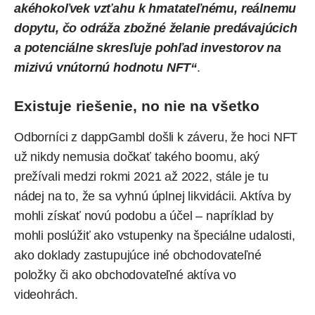
akéhokoľvek vzťahu k hmatateľnému, reálnemu
dopytu, čo odráža zbožné želanie predávajúcich
a potenciálne skresľuje pohľad investorov na
mizivú vnútornú hodnotu NFT“
.
Existuje riešenie, no nie na všetko
Odborníci z dappGambl došli k záveru, že hoci NFT
už nikdy nemusia dočkať takého boomu, aký
prežívali medzi rokmi 2021 až 2022, stále je tu
nádej na to, že sa vyhnú úplnej likvidácii. Aktíva by
mohli získať novú podobu a účel – napríklad by
mohli poslúžiť ako vstupenky na špeciálne udalosti,
ako doklady zastupujúce iné obchodovateľné
položky či ako obchodovateľné aktíva vo
videohrách.