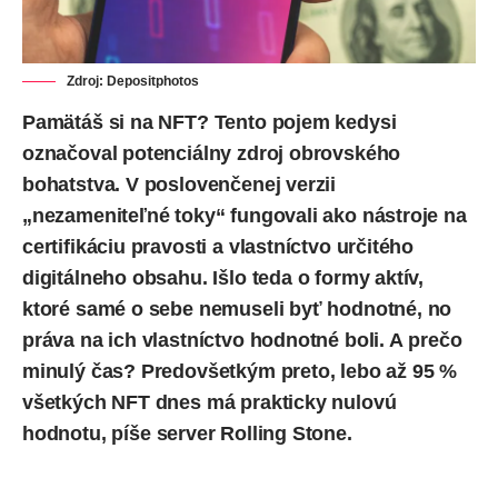
Zdroj:
Depositphotos
Pamätáš si na NFT? Tento pojem kedysi
označoval potenciálny zdroj obrovského
bohatstva. V poslovenčenej verzii
„nezameniteľné toky“ fungovali ako nástroje na
certifikáciu pravosti a vlastníctvo určitého
digitálneho obsahu. Išlo teda o formy aktív,
ktoré samé o sebe nemuseli byť hodnotné, no
práva na ich vlastníctvo hodnotné boli. A prečo
minulý čas? Predovšetkým preto, lebo až 95 %
všetkých NFT dnes má prakticky nulovú
hodnotu,
píše
server Rolling Stone.