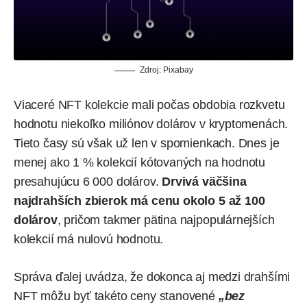
Zdroj: Pixabay
Viaceré NFT kolekcie mali počas obdobia rozkvetu
hodnotu niekoľko miliónov dolárov v kryptomenách.
Tieto časy sú však už len v spomienkach. Dnes je
menej ako 1 % kolekcií kótovaných na hodnotu
presahujúcu 6 000 dolárov.
Drvivá väčšina
najdrahších zbierok má cenu okolo 5 až 100
dolárov
, pričom takmer pätina najpopulárnejších
kolekcií má nulovú hodnotu.
Správa ďalej uvádza, že dokonca aj medzi drahšími
NFT môžu byť takéto ceny stanovené
„bez