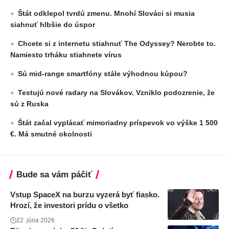
Štát odklepol tvrdú zmenu. Mnohí Slováci si musia
siahnuť hlbšie do úspor
Chcete si z internetu stiahnuť The Odyssey? Nerobte to.
Namiesto trháku stiahnete vírus
Sú mid-range smartfóny stále výhodnou kúpou?
Testujú nové radary na Slovákov. Vzniklo podozrenie, že
sú z Ruska
Štát začal vyplácať mimoriadny príspevok vo výške 1 500
€. Má smutné okolnosti
Bude sa vám páčiť
Vstup SpaceX na burzu vyzerá byť fiasko.
Hrozí, že investori prídu o všetko
22. júna 2026