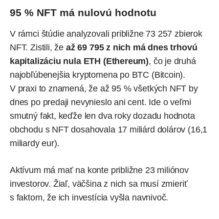
95 % NFT má nulovú hodnotu
V rámci štúdie analyzovali približne 73 257 zbierok
NFT. Zistili, že
až 69 795 z nich má dnes trhovú
kapitalizáciu nula ETH (Ethereum)
, čo je druhá
najobľúbenejšia kryptomena po BTC (Bitcoin).
V praxi to znamená, že až 95 % všetkých NFT by
dnes po predaji nevynieslo ani cent. Ide o veľmi
smutný fakt, keďže len dva roky dozadu hodnota
obchodu s NFT dosahovala 17 miliárd dolárov (16,1
miliardy eur).
Aktívum má mať na konte približne 23 miliónov
investorov. Žiaľ, väčšina z nich sa musí zmieriť
s faktom, že ich investícia vyšla navnivoč.