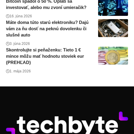
Bitcoin spadol o 50 %. Oplatí sa
investovať, alebo mu zvoní umieračik?
16. júna 2026
Máte doma túto starú elektroniku? Dajú
vám za ňu dosť na peknú dovolenku či
slušné auto
3. júna 2026
Skontrolujte si peňaženku: Tieto 1 €
mince môžu mať hodnotu stoviek eur
(PREHĽAD)
1. mája 2026