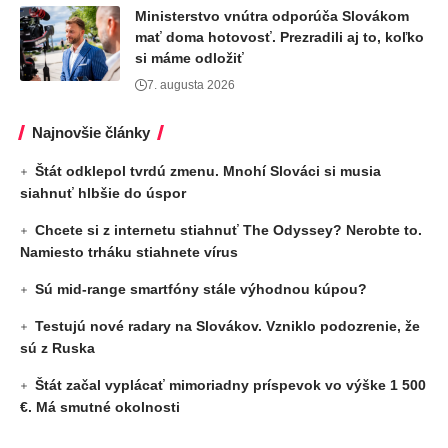
Ministerstvo vnútra odporúča Slovákom
mať doma hotovosť. Prezradili aj to, koľko
si máme odložiť
7. augusta 2026
Najnovšie články
Štát odklepol tvrdú zmenu. Mnohí Slováci si musia
siahnuť hlbšie do úspor
Chcete si z internetu stiahnuť The Odyssey? Nerobte to.
Namiesto trháku stiahnete vírus
Sú mid-range smartfóny stále výhodnou kúpou?
Testujú nové radary na Slovákov. Vzniklo podozrenie, že
sú z Ruska
Štát začal vyplácať mimoriadny príspevok vo výške 1 500
€. Má smutné okolnosti