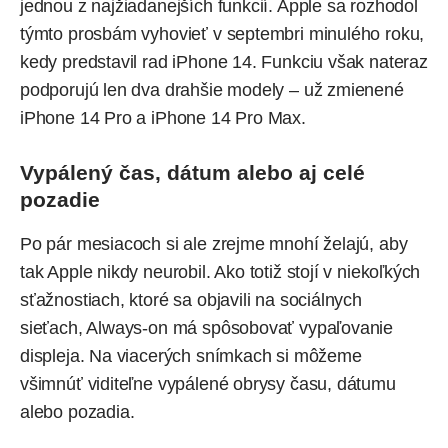
jednou z najžiadanejších funkcií. Apple sa rozhodol
týmto prosbám vyhovieť v septembri minulého roku,
kedy predstavil rad iPhone 14. Funkciu však nateraz
podporujú len dva drahšie modely – už zmienené
iPhone 14 Pro a iPhone 14 Pro Max.
Vypálený čas, dátum alebo aj celé
pozadie
Po pár mesiacoch si ale zrejme mnohí želajú, aby
tak Apple nikdy neurobil. Ako totiž stojí v niekoľkých
sťažnostiach, ktoré sa objavili na sociálnych
sieťach, Always-on má spôsobovať vypaľovanie
displeja. Na viacerých snímkach si môžeme
všimnúť viditeľne vypálené obrysy času, dátumu
alebo pozadia.