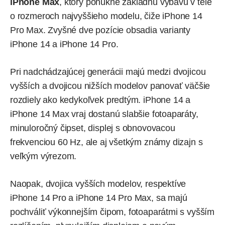
iPhone Max
, ktorý ponúkne základnú výbavu v tele
o rozmeroch najvyššieho modelu, čiže iPhone 14
Pro Max. Zvyšné dve pozície obsadia varianty
iPhone 14 a iPhone 14 Pro.
Pri nadchádzajúcej generácii majú medzi dvojicou
vyšších a dvojicou nižších modelov panovať väčšie
rozdiely ako kedykoľvek predtým. iPhone 14 a
iPhone 14 Max vraj dostanú slabšie fotoaparáty,
minuloročný čipset
, displej s obnovovacou
frekvenciou 60 Hz, ale aj všetkým známy dizajn s
veľkým výrezom.
Naopak, dvojica vyšších modelov, respektíve
iPhone 14 Pro a iPhone 14 Pro Max, sa majú
pochváliť výkonnejším čipom,
fotoaparátmi s vyšším