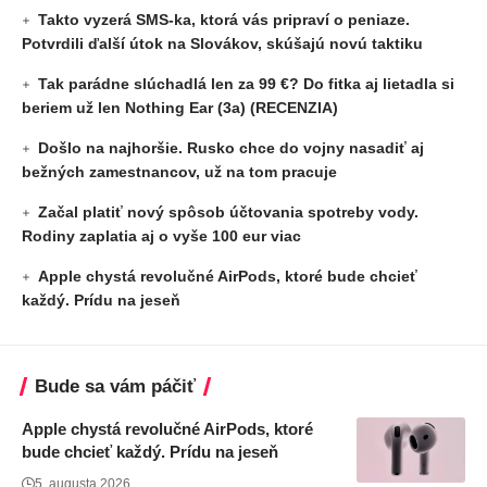
Takto vyzerá SMS-ka, ktorá vás pripraví o peniaze.
Potvrdili ďalší útok na Slovákov, skúšajú novú taktiku
Tak parádne slúchadlá len za 99 €? Do fitka aj lietadla si
beriem už len Nothing Ear (3a) (RECENZIA)
Došlo na najhoršie. Rusko chce do vojny nasadiť aj
bežných zamestnancov, už na tom pracuje
Začal platiť nový spôsob účtovania spotreby vody.
Rodiny zaplatia aj o vyše 100 eur viac
Apple chystá revolučné AirPods, ktoré bude chcieť
každý. Prídu na jeseň
Bude sa vám páčiť
Apple chystá revolučné AirPods, ktoré
bude chcieť každý. Prídu na jeseň
5. augusta 2026