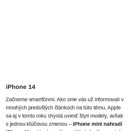
iPhone 14
Začneme smartfónmi. Ako sme vás už informovali v
mnohých predošlých článkoch na túto tému, Apple
sa aj v tomto roku chystá uviesť štyri modely, avšak
s jednou kľúčovou zmenou –
iPhone mini nahradí