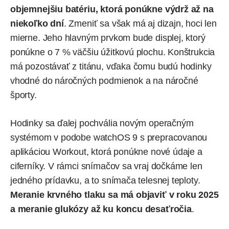
objemnejšiu batériu, ktorá ponúkne výdrž až na
niekoľko dní
. Zmeniť sa však má aj dizajn, hoci len
mierne. Jeho hlavným prvkom bude displej, ktorý
ponúkne o 7 % väčšiu úžitkovú plochu. Konštrukcia
má pozostávať z titánu, vďaka čomu budú hodinky
vhodné do náročných podmienok a na náročné
športy.
Hodinky sa ďalej pochvália novým operačným
systémom v podobe watchOS 9 s prepracovanou
aplikáciou Workout, ktorá ponúkne nové údaje a
ciferníky. V rámci snímačov sa vraj dočkáme len
jedného prídavku, a to snímača telesnej teploty.
Meranie krvného tlaku sa má objaviť v roku 2025
a meranie glukózy až ku koncu desaťročia
.