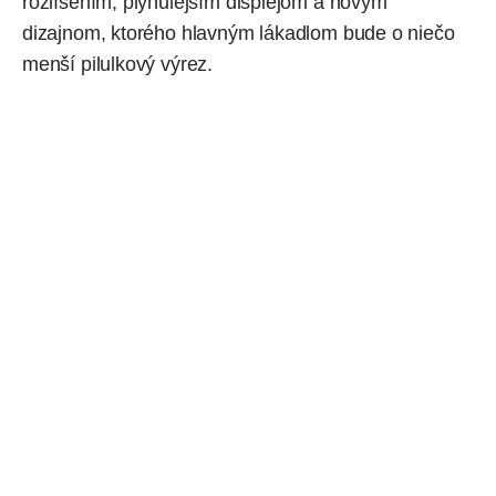
rozlíšením
, plynulejším displejom a
novým
dizajnom
, ktorého hlavným lákadlom bude o niečo
menší pilulkový výrez.