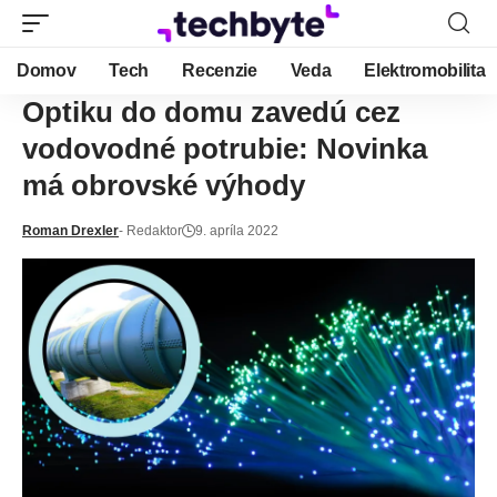
Domov
Tech
Recenzie
Veda
Elektromobilita
Optiku do domu zavedú cez
vodovodné potrubie: Novinka
má obrovské výhody
Roman Drexler
- Redaktor
9. apríla 2022