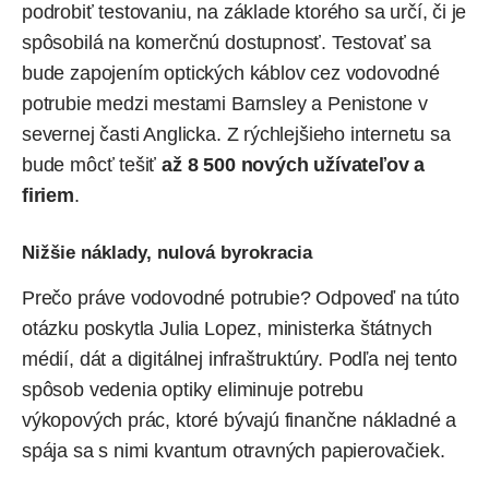
podrobiť testovaniu
, na základe ktorého sa určí, či je
spôsobilá na komerčnú dostupnosť. Testovať sa
bude zapojením optických káblov cez vodovodné
potrubie medzi mestami Barnsley a Penistone v
severnej časti Anglicka. Z rýchlejšieho internetu sa
bude môcť tešiť
až 8 500 nových užívateľov a
firiem
.
Nižšie náklady, nulová byrokracia
Prečo práve vodovodné potrubie? Odpoveď na túto
otázku poskytla Julia Lopez, ministerka štátnych
médií, dát a digitálnej infraštruktúry. Podľa nej tento
spôsob vedenia optiky eliminuje potrebu
výkopových prác, ktoré bývajú finančne nákladné a
spája sa s nimi kvantum otravných papierovačiek.