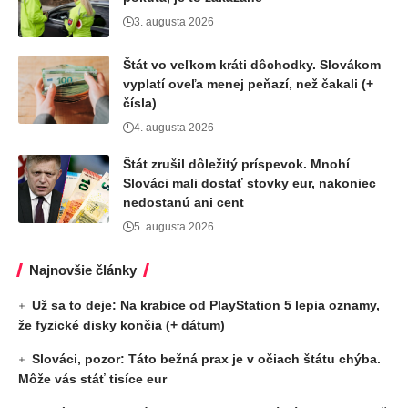
3. augusta 2026
Štát vo veľkom kráti dôchodky. Slovákom
vyplatí oveľa menej peňazí, než čakali (+
čísla)
4. augusta 2026
Štát zrušil dôležitý príspevok. Mnohí
Slováci mali dostať stovky eur, nakoniec
nedostanú ani cent
5. augusta 2026
Najnovšie články
Už sa to deje: Na krabice od PlayStation 5 lepia oznamy,
že fyzické disky končia (+ dátum)
Slováci, pozor: Táto bežná prax je v očiach štátu chýba.
Môže vás stáť tisíce eur