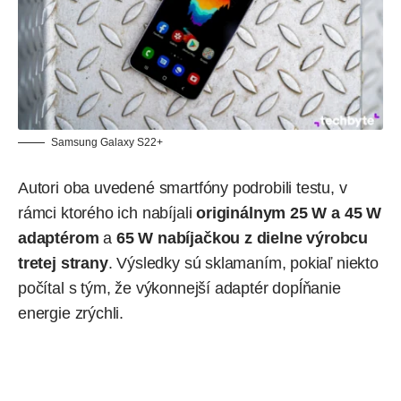
Samsung Galaxy S22+
Autori oba uvedené smartfóny podrobili testu, v
rámci ktorého ich nabíjali
originálnym 25 W a 45 W
adaptérom
a
65 W nabíjačkou z dielne výrobcu
tretej strany
. Výsledky sú sklamaním, pokiaľ niekto
počítal s tým, že výkonnejší adaptér dopĺňanie
energie zrýchli.