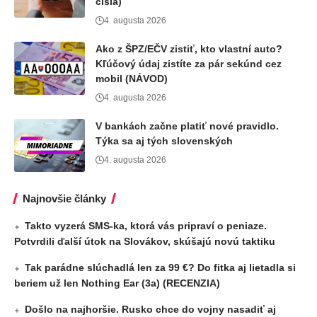
čísla)
4. augusta 2026
Ako z ŠPZ/EČV zistiť, kto vlastní auto?
Kľúčový údaj zistíte za pár sekúnd cez
mobil (NÁVOD)
4. augusta 2026
V bankách začne platiť nové pravidlo.
Týka sa aj tých slovenských
4. augusta 2026
Najnovšie články
Takto vyzerá SMS-ka, ktorá vás pripraví o peniaze.
Potvrdili ďalší útok na Slovákov, skúšajú novú taktiku
Tak parádne slúchadlá len za 99 €? Do fitka aj lietadla si
beriem už len Nothing Ear (3a) (RECENZIA)
Došlo na najhoršie. Rusko chce do vojny nasadiť aj