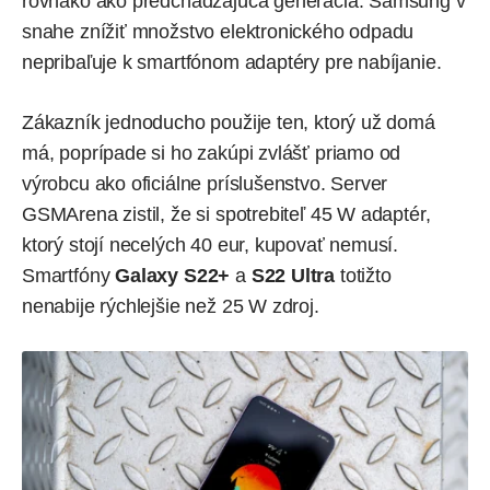
rovnako ako predchádzajúca generácia. Samsung v
snahe znížiť množstvo elektronického odpadu
nepribaľuje k smartfónom adaptéry pre nabíjanie.
Zákazník jednoducho použije ten, ktorý už domá
má, poprípade si ho zakúpi zvlášť priamo od
výrobcu ako oficiálne príslušenstvo.
Server
GSMArena zistil
, že si spotrebiteľ 45 W adaptér,
ktorý stojí
necelých 40 eur
, kupovať nemusí.
Smartfóny
Galaxy S22+
a
S22 Ultra
totižto
nenabije rýchlejšie než 25 W zdroj.