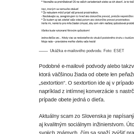
Ukážka e-mailového podvodu. Foto: ESET
Podobné e-mailové podvody alebo takzv
ktorá väčšinou žiada od obete len peň
„sextortion“. O sextortion ide aj v prípa
napríklad z intímnej konverzácie s nast
prípade obete jedná o dieťa.
Aktuálny scam zo Slovenska je napísaný
aj kvalitným sociálnym inžinierstvom. Úto
svojich známych, čím sa snaží zvýšiť p