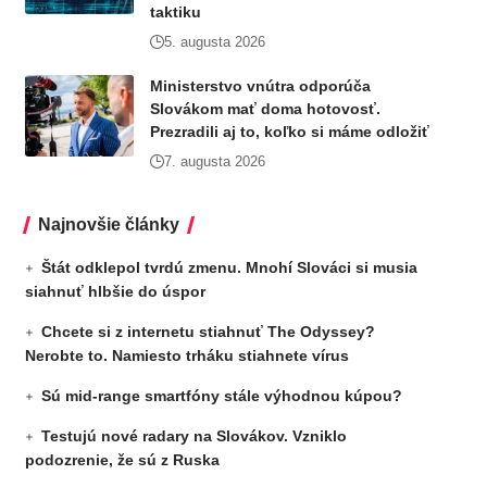
taktiku
5. augusta 2026
Ministerstvo vnútra odporúča
Slovákom mať doma hotovosť.
Prezradili aj to, koľko si máme odložiť
7. augusta 2026
Najnovšie články
Štát odklepol tvrdú zmenu. Mnohí Slováci si musia
siahnuť hlbšie do úspor
Chcete si z internetu stiahnuť The Odyssey?
Nerobte to. Namiesto trháku stiahnete vírus
Sú mid-range smartfóny stále výhodnou kúpou?
Testujú nové radary na Slovákov. Vzniklo
podozrenie, že sú z Ruska