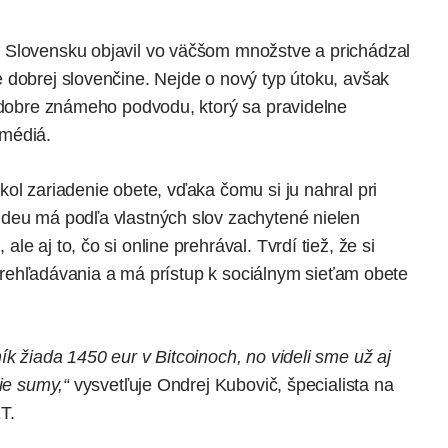
 Slovensku objavil vo väčšom množstve a prichádzal
 dobrej slovenčine. Nejde o nový typ útoku, avšak
o dobre známeho podvodu, ktorý sa pravidelne
 médiá.
ol zariadenie obete, vďaka čomu si ju nahral pri
ideu má podľa vlastných slov zachytené nielen
e aj to, čo si online prehrával. Tvrdí tiež, že si
u prehľadávania a má prístup k sociálnym sieťam obete
k žiada 1450 eur v Bitcoinoch, no videli sme už aj
šie sumy,“
vysvetľuje Ondrej Kubovič, špecialista na
ET.