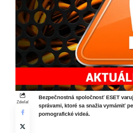
Bezpečnostná spoločnosť
ESET
varu
Zdieľať
správami, ktoré sa snažia vymámiť pen
pornografické videá.