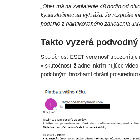
„Obeť má na zaplatenie 48 hodín od otvor
kyberzločinec sa vyhráža, že rozpošle i
podarilo z nainfikovaného zariadenia ukr
Takto vyzerá podvodný
Spoločnosť ESET verejnosť upozorňuje na
v skutočnosti žiadne inkriminujúce vide
podobnými hrozbami chráni prostredníc