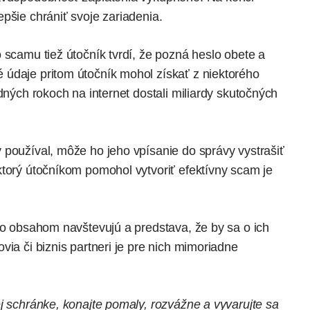
pšie chrániť svoje zariadenia.
 scamu tiež útočník tvrdí, že pozná heslo obete a
údaje pritom útočník mohol získať z niektorého
dných rokoch na internet dostali miliardy skutočných
 používal, môže ho jeho vpísanie do správy vystrašiť
ktorý útočníkom pomohol vytvoriť efektívny scam je
to obsahom navštevujú a predstava, že by sa o ich
via či biznis partneri je pre nich mimoriadne
j schránke, konajte pomaly, rozvážne a vyvarujte sa