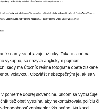
ané scamy sa objavujú už roky. Takáto schéma,
ažné výkupné, sa nazýva anglickým pojmom
doch, kedy má útočník reálne fotografie obete získané
rčenou volavkou. Obzvlášť nebezpečným je, ak sa v
 v pomerne dobrej slovenčine, pričom sa vyznačuje
čník tiež obeť vystríha, aby nekontaktovala políciu či
ravdepodobnosť zaplatenia výkupného. Na konci