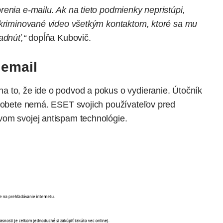
enia e-mailu. Ak na tieto podmienky nepristúpi,
nkriminované video všetkým kontaktom, ktoré sa mu
adnúť,“
dopĺňa Kubovič.
 email
 to, že ide o podvod a pokus o vydieranie. Útočník
o obete nemá. ESET svojich používateľov pred
tvom svojej
antispam technológie
.