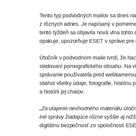
Tento typ podvodných mailov sa dnes na
z rôznych adries. Je napísaný v pomerne
tento týždeň sa objavila nová vlna toht
opakuje, upozorňuje ESET v správe pre
Útočník v podvodnom maile tvrdí, že hack
sledovaní pornografického obsahu. Na v
správanie používateľa pred webkamerou, al
stiahol všetky údaje, fotografie, históri
a histórii jej chatov.
„Za utajenie nevhodného materiálu útoční
iné správy žiadajúce rôzne vyššie aj niž
digitálnu bezpečnosť zo spoločnosti ES