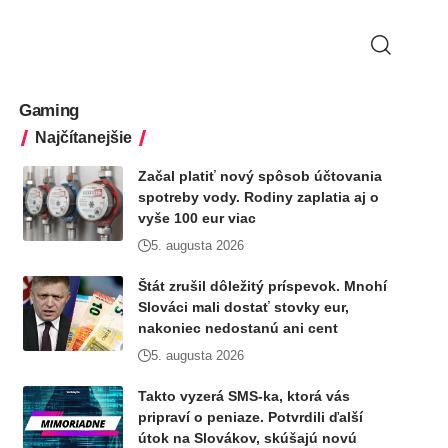
Gaming
Najčítanejšie
Začal platiť nový spôsob účtovania
spotreby vody. Rodiny zaplatia aj o
vyše 100 eur viac
5. augusta 2026
Štát zrušil dôležitý príspevok. Mnohí
Slováci mali dostať stovky eur,
nakoniec nedostanú ani cent
5. augusta 2026
Takto vyzerá SMS-ka, ktorá vás
pripraví o peniaze. Potvrdili ďalší
útok na Slovákov, skúšajú novú