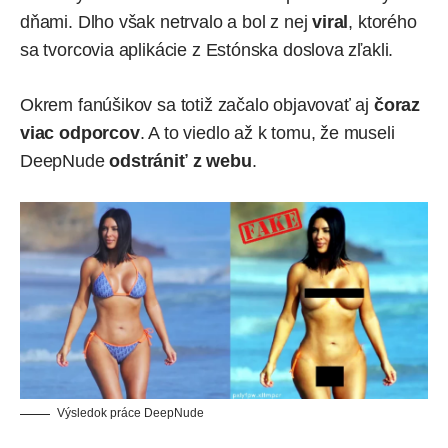
dňami. Dlho však netrvalo a bol z nej
viral
, ktorého
sa tvorcovia aplikácie z Estónska doslova
zľakli
.
Okrem fanúšikov sa totiž začalo objavovať aj
čoraz
viac odporcov
. A to viedlo až k tomu, že museli
DeepNude
odstrániť z webu
.
Výsledok práce DeepNude