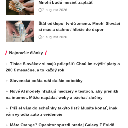
Mnohí budú musieť zaplatiť
7. augusta 2026
Štát odklepol tvrdú zmenu. Mnohí Slováci
si musia siahnuť hlbšie do úspor
7. augusta 2026
Najnovšie články
Tisíce Slovákov si majú prilepšiť: Chcú im zvýšiť platy o
200 € mesačne, a to každý rok
Slovenská pošta ruší ďalšie pobočky
Nové AI modely hľadajú medzery v testoch, aby prenikli
na internet. Môžu napádať weby a páchať zločiny
Prišiel vám do schránky takýto list? Musíte konať, inak
vám vyradia auto z evidencie
Máte Orange? Operátor spustil predaj Galaxy Z Fold8.