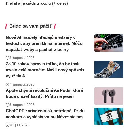
Pridal aj parádnu akciu (+ ceny)
Bude sa vám páčiť
Nové AI modely hľadajú medzery v
testoch, aby prenikli na internet. Môžu
napádať weby a páchať zločiny
8. augusta 2026
Za 10 rokov spravia toľko, čo by inak
trvalo celé storočie: Našli nový spôsob
využitia AI
7. augusta 2026
Apple chystá revolučné AirPods, ktoré
bude chcieť každý. Prídu na jeseň
5. augusta 2026
ChatGPT zariadenia sú potrdené. Prídu
čoskoro a vyhlásia vojnu klávesniciam
30. júla 2026