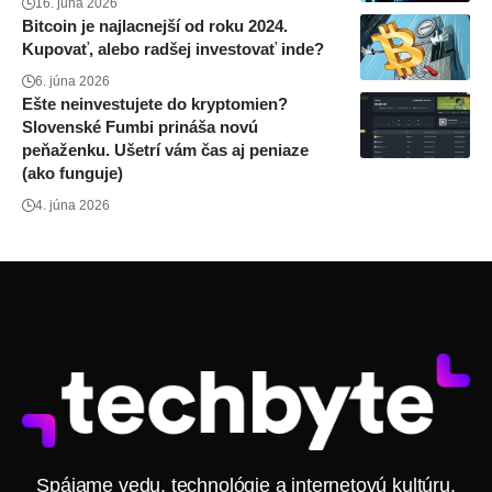
16. júna 2026
Bitcoin je najlacnejší od roku 2024.
Kupovať, alebo radšej investovať inde?
6. júna 2026
Ešte neinvestujete do kryptomien?
Slovenské Fumbi prináša novú
peňaženku. Ušetrí vám čas aj peniaze
(ako funguje)
4. júna 2026
Spájame vedu, technológie a internetovú kultúru.