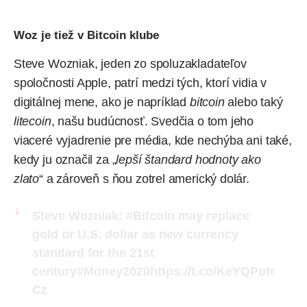
Woz je tiež v Bitcoin klube
Steve Wozniak, jeden zo spoluzakladateľov
spoločnosti Apple, patrí medzi tých, ktorí vidia v
digitálnej mene, ako je napríklad
bitcoin
alebo taký
litecoin
, našu budúcnosť. Svedčia o tom jeho
viaceré vyjadrenie pre média, kde nechýba ani také,
kedy ju označil za „
lepší štandard hodnoty ako
zlato
“ a zároveň s ňou zotrel americký dolár.
Steve Wozniak:
#Bitcoin
may replace
gold or U.S. dollar as new currency
standard for the 21st
century
#Money2020
https://t.co/KeYQPotr
Cz