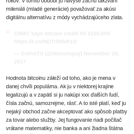
rokov. V tomto období ju navyše začnú takzvaní
mileniáli (mladé generácie) považovať za akúsi
digitálnu alternatívu z módy vychádzajúceho zlata.
CNBC says bitcoin could hit $100,000
https://t.co/NDTrfWkR1O
— CoinATX (@litecoinguy)
November 10,
2017
Hodnota bitcoinu
záleží
od toho, ako je mena v
danej chvíli populárna. Ak ju v niektorej krajine
legalizujú a v zapätí si ju nakúpi xxx ďalších ľudí,
čísla začnú, samozrejme, rásť. A to isté platí, keď ju
nejaký obchod začne akceptovať ako spôsob platby
za tovar alebo služby. Jej fungovanie riadi počítač
vrátane matematiky, nie banka a ani žiadna štátna