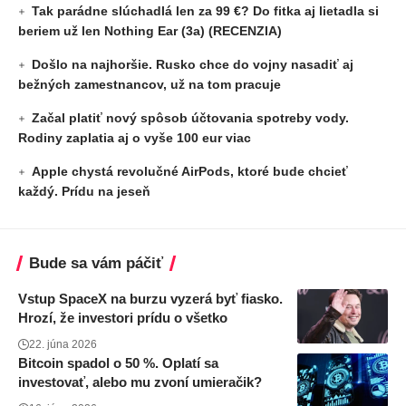
Tak parádne slúchadlá len za 99 €? Do fitka aj lietadla si
beriem už len Nothing Ear (3a) (RECENZIA)
Došlo na najhoršie. Rusko chce do vojny nasadiť aj
bežných zamestnancov, už na tom pracuje
Začal platiť nový spôsob účtovania spotreby vody.
Rodiny zaplatia aj o vyše 100 eur viac
Apple chystá revolučné AirPods, ktoré bude chcieť
každý. Prídu na jeseň
Bude sa vám páčiť
Vstup SpaceX na burzu vyzerá byť fiasko.
Hrozí, že investori prídu o všetko
22. júna 2026
Bitcoin spadol o 50 %. Oplatí sa
investovať, alebo mu zvoní umieračik?