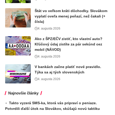
Štát vo veľkom kráti dôchodky. Slovákom
vyplatí oveľa menej peňazí, než čakali (+
čísla)
4. augusta 2026
Ako z ŠPZ/EČV zistiť, kto vlastní auto?
Kľúčový údaj zistíte za pár sekúnd cez
mobil (NÁVOD)
4. augusta 2026
V bankách začne platiť nové pravidlo.
Týka sa aj tých slovenských
4. augusta 2026
Najnovšie články
Takto vyzerá SMS-ka, ktorá vás pripraví o peniaze.
Potvrdili ďalší útok na Slovákov, skúšajú novú taktiku