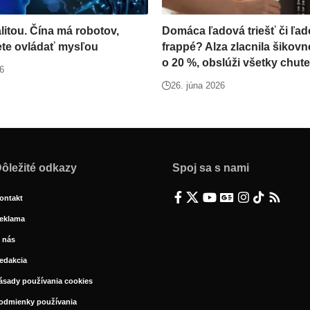
ealitou. Čína má robotov,
Domáca ľadová triešť či ľa
ete ovládať mysľou
frappé? Alza zlacnila šikov
o 20 %, obslúži všetky chute
26
26. júna 2026
ôležité odkazy
Spoj sa s nami
ontakt
eklama
 nás
edakcia
ásady používania cookies
odmienky používania