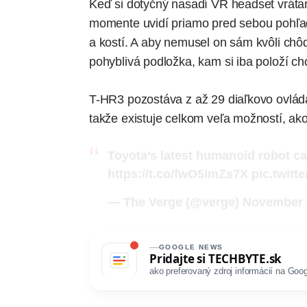
Keď si dotyčný nasadí VR headset vrátan
momente uvidí priamo pred sebou pohľad
a kostí. A aby nemusel on sám kvôli chôd
pohyblivá podložka, kam si iba položí ch
T-HR3 pozostáva z až 29 diaľkovo ovláda
takže existuje celkom veľa možností, ako
Toyota’s latest humanoid robot 
https://t.co/fwO5imZs7X
pic.twit
— The Verge (@verge)
November 
GOOGLE NEWS
Pridajte si
TECHBYTE.sk
ako preferovaný zdroj informácií na Goog