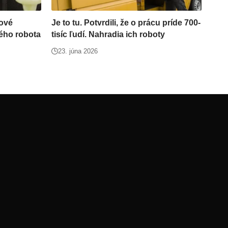
dové
Je to tu. Potvrdili, že o prácu príde 700-
ného robota
tisíc ľudí. Nahradia ich roboty
23. júna 2026