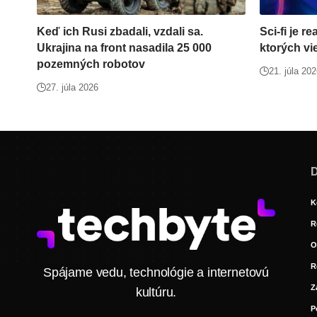
Keď ich Rusi zbadali, vzdali sa.
Sci-fi je r
Ukrajina na front nasadila 25 000
ktorých vi
pozemných robotov
21. júla 20
27. júla 2026
D
K
R
O
R
Spájame vedu, technológie a internetovú
Z
kultúru.
P