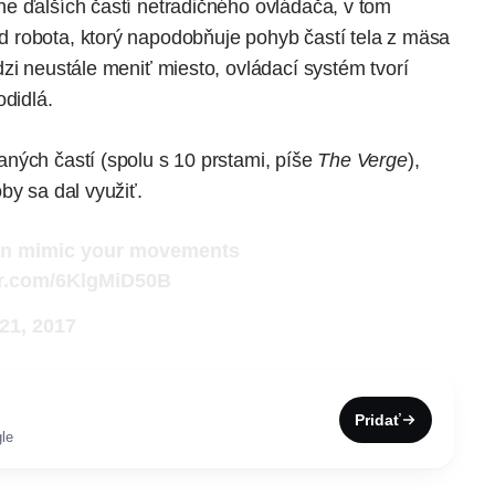
e ďalších častí netradičného ovládača, v tom
 robota, ktorý napodobňuje pohyb častí tela z mäsa
zi neustále meniť miesto, ovládací systém tvorí
odidlá.
ných častí (spolu s 10 prstami,
píše
The Verge
),
by sa dal využiť.
can mimic your movements
ter.com/6KlgMiD50B
21, 2017
Pridať
le