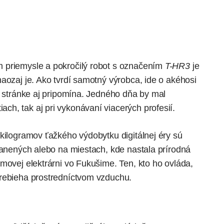
 priemysle a pokročilý robot s označením
T-HR3
je
aozaj je. Ako tvrdí samotný výrobca, ide o akéhosi
j stránke aj pripomína. Jedného dňa by mal
h, tak aj pri vykonávaní viacerých profesií.
kilogramov ťažkého výdobytku digitálnej éry sú
ranených alebo na miestach, kde nastala prírodná
movej elektrárni vo Fukušime. Ten, kto ho ovláda,
prebieha prostredníctvom vzduchu.