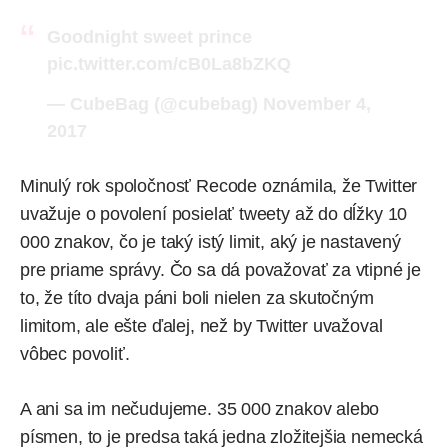
Goodnight sweet prince
pic.twitter.com/cB0La8bZKQ
— CubeBag (@cubebag)
November 4,
2017
Minulý rok spoločnosť Recode oznámila, že Twitter
uvažuje o povolení posielať tweety až do dĺžky 10
000 znakov, čo je taký istý limit, aký je nastavený
pre priame správy. Čo sa dá považovať za vtipné je
to, že títo dvaja páni boli nielen za skutočným
limitom, ale ešte ďalej, než by Twitter uvažoval
vôbec povoliť.
A ani sa im nečudujeme. 35 000 znakov alebo
písmen, to je predsa taká jedna zložitejšia nemecká