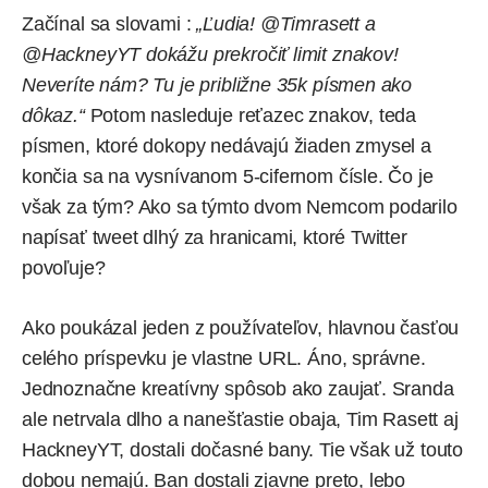
Začínal sa slovami :
„Ľudia!
@Timrasett
a
@HackneyYT
dokážu prekročiť limit znakov!
Neveríte nám? Tu je približne 35k písmen ako
dôkaz.“
Potom nasleduje reťazec znakov, teda
písmen, ktoré dokopy nedávajú žiaden zmysel a
končia sa na vysnívanom 5-cifernom čísle. Čo je
však za tým? Ako sa týmto dvom Nemcom podarilo
napísať tweet dlhý za hranicami, ktoré Twitter
povoľuje?
Ako poukázal jeden z používateľov, hlavnou časťou
celého príspevku je vlastne URL. Áno, správne.
Jednoznačne kreatívny spôsob ako zaujať. Sranda
ale netrvala dlho a nanešťastie obaja, Tim Rasett aj
HackneyYT, dostali dočasné bany. Tie však už touto
dobou nemajú. Ban dostali zjavne preto, lebo