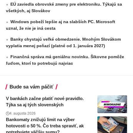
EÚ zaviedla obrovské zmeny pre elektroniku. Týkajú sa
všetkých, aj Slovákov
Windows pobeží lepšie aj na slabších PC. Microsoft
uznal, že nie je iná cesta
Banky chystajú veľké obmedzenie. Mnohým Slovákom
vyplatia menej peňazí (platné od 1. januára 2027)
Finančná správa má geniálnu novinku. Šikovne pomôže
ľuďom, ktorí to potrebujú najviac
Bude sa vám páčiť
V bankách začne platiť nové pravidlo.
Týka sa aj tých slovenských
4. augusta 2026
Bankomaty znižujú limit na výber
hotovosti o 50 %. Čo treba spraviť, ak
potrebujete väčšiu sumu?