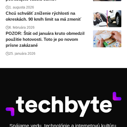
1. augusta 2026
Chcú schváliť zníženie rýchlosti na
okreskách. 90 km/h limit sa má zmeniť
6. februára 2026
POZOR: Štát od januára kruto obmedzil
použitie hotovosti. Toto je po novom
prísne zakázané
25. januára 2026
Spájame vedu, technológie a internetovú kultúru.