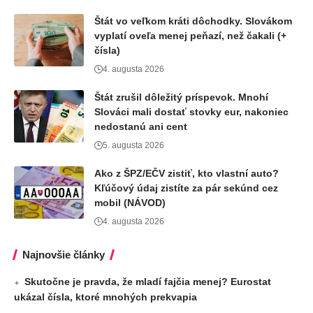
Štát vo veľkom kráti dôchodky. Slovákom
vyplatí oveľa menej peňazí, než čakali (+
čísla)
4. augusta 2026
Štát zrušil dôležitý príspevok. Mnohí
Slováci mali dostať stovky eur, nakoniec
nedostanú ani cent
5. augusta 2026
Ako z ŠPZ/EČV zistiť, kto vlastní auto?
Kľúčový údaj zistíte za pár sekúnd cez
mobil (NÁVOD)
4. augusta 2026
Najnovšie články
Skutočne je pravda, že mladí fajčia menej? Eurostat
ukázal čísla, ktoré mnohých prekvapia