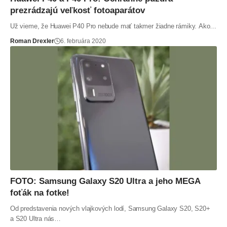
prezrádzajú veľkosť fotoaparátov
Už vieme, že Huawei P40 Pro nebude mať takmer žiadne rámiky. Ako…
Roman Drexler
6. februára 2020
FOTO: Samsung Galaxy S20 Ultra a jeho MEGA
foťák na fotke!
Od predstavenia nových vlajkových lodí, Samsung Galaxy S20, S20+
a S20 Ultra nás…