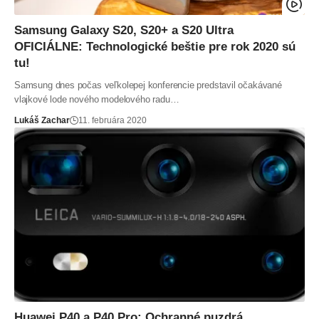
Samsung Galaxy S20, S20+ a S20 Ultra
OFICIÁLNE: Technologické beštie pre rok 2020 sú
tu!
Samsung dnes počas veľkolepej konferencie predstavil očakávané
vlajkové lode nového modelového radu…
Lukáš Zachar
11. februára 2020
Huawei P40 a P40 Pro: Ochranné puzdrá