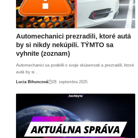
Automechanici prezradili, ktoré autá
by si nikdy nekúpili. TÝMTO sa
vyhnite (zoznam)
Automechanici sa podelili o svoje skúsenosti a prezradili, ktoré
autá by si…
Lucia Bihuncová
28. septembra 2025