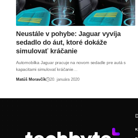
Neustále v pohybe: Jaguar vyvíja
sedadlo do áut, ktoré dokáže
simulovať kráčanie
Automobilka Jaguar pracuje na novom sedadle pre autá s
kapacitami simulovať kráčanie…
Matúš Moravčík
20. januára 2020
D
K