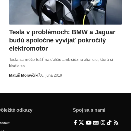
Tesla v problémoch: BMW a Jaguar
budú spoločne vyvíjať pokročilý
elektromotor
Tesla sa môže tešiť na ďalšiu ambicióznu alianciu, ktorá si
kladie za…
Matúš Moravčík
6. júna 2019
ôležité odkazy
Spoj sa s nami
ontakt