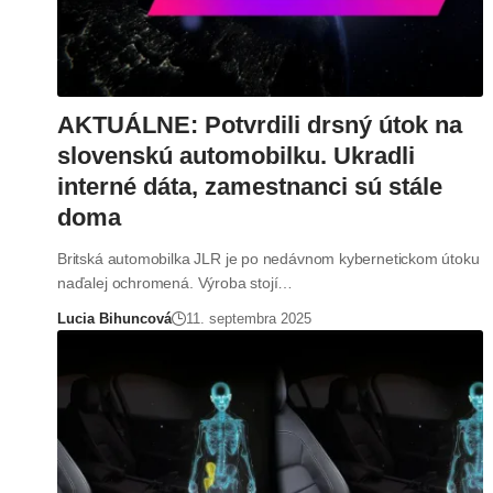
AKTUÁLNE: Potvrdili drsný útok na
slovenskú automobilku. Ukradli
interné dáta, zamestnanci sú stále
doma
Britská automobilka JLR je po nedávnom kybernetickom útoku
naďalej ochromená. Výroba stojí…
Lucia Bihuncová
11. septembra 2025