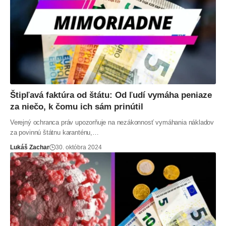
Štipľavá faktúra od štátu: Od ľudí vymáha peniaze
za niečo, k čomu ich sám prinútil
Verejný ochranca práv upozorňuje na nezákonnosť vymáhania nákladov
za povinnú štátnu karanténu,…
Lukáš Zachar
30. októbra 2024