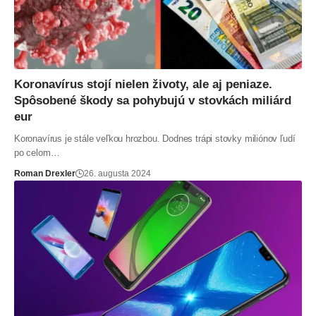
Koronavírus stojí nielen životy, ale aj peniaze.
Spôsobené škody sa pohybujú v stovkách miliárd
eur
Koronavírus je stále veľkou hrozbou. Dodnes trápi stovky miliónov ľudí
po celom…
Roman Drexler
26. augusta 2024