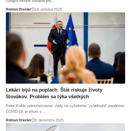
zahájila trestné stíhanie pre…
Roman Drexler
16. januára 2026
Lekári bijú na poplach. Štát riskuje životy
Slovákov. Problém sa týka všetkých
Peter Kotlár, splnomocnenec vlády na vyšetrenie "zvládnutia" pandémie
COVID-19, je tŕňom v…
Roman Drexler
5. decembra 2025