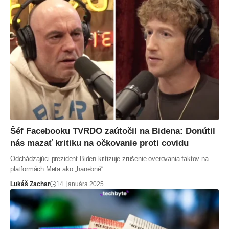
Šéf Facebooku TVRDO zaútočil na Bidena: Donútil
nás mazať kritiku na očkovanie proti covidu
Odchádzajúci prezident Biden kritizuje zrušenie overovania faktov na
platformách Meta ako „hanebné“.…
Lukáš Zachar
14. januára 2025