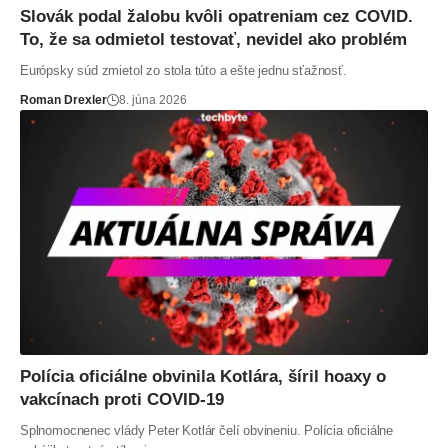
Slovák podal žalobu kvôli opatreniam cez COVID.
To, že sa odmietol testovať, nevidel ako problém
Európsky súd zmietol zo stola túto a ešte jednu sťažnosť.
Roman Drexler
8. júna 2026
Polícia oficiálne obvinila Kotlára, šíril hoaxy o
vakcínach proti COVID-19
Splnomocnenec vlády Peter Kotlár čelí obvineniu. Polícia oficiálne