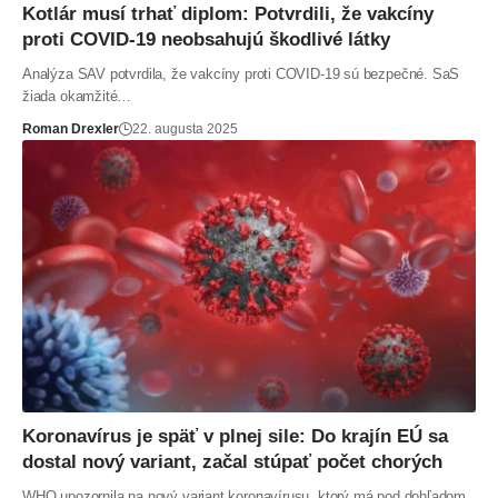
Kotlár musí trhať diplom: Potvrdili, že vakcíny
proti COVID-19 neobsahujú škodlivé látky
Analýza SAV potvrdila, že vakcíny proti COVID-19 sú bezpečné. SaS
žiada okamžité…
Roman Drexler
22. augusta 2025
Koronavírus je späť v plnej sile: Do krajín EÚ sa
dostal nový variant, začal stúpať počet chorých
WHO upozornila na nový variant koronavírusu, ktorý má pod dohľadom.