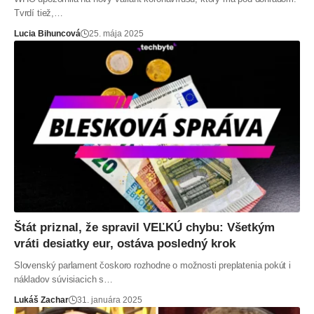
Tvrdí tiež,…
Lucia Bihuncová
25. mája 2025
Štát priznal, že spravil VEĽKÚ chybu: Všetkým
vráti desiatky eur, ostáva posledný krok
Slovenský parlament čoskoro rozhodne o možnosti preplatenia pokút i
nákladov súvisiacich s…
Lukáš Zachar
31. januára 2025