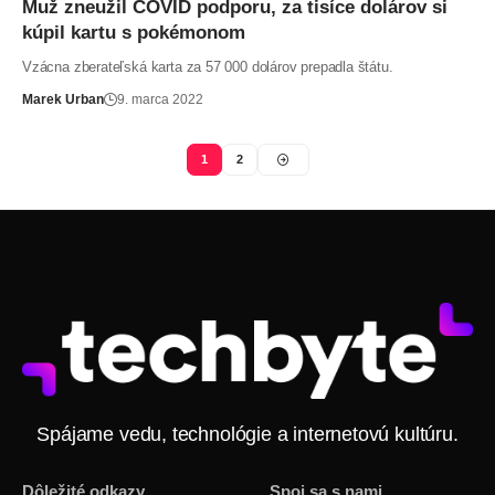
Muž zneužil COVID podporu, za tisíce dolárov si
kúpil kartu s pokémonom
Vzácna zberateľská karta za 57 000 dolárov prepadla štátu.
Marek Urban
9. marca 2022
1
2
Spájame vedu, technológie a internetovú kultúru.
Dôležité odkazy
Spoj sa s nami