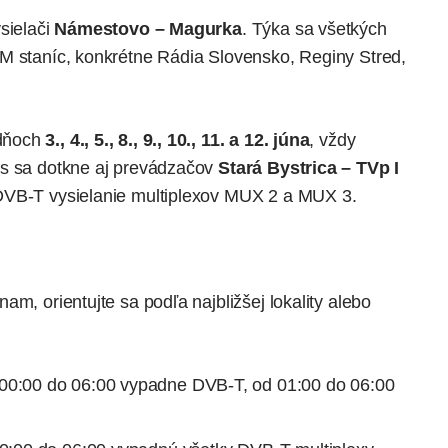
sielači
Námestovo – Magurka
. Týka sa všetkých
M staníc, konkrétne Rádia Slovensko, Reginy Stred,
 dňoch
3., 4., 5., 8., 9., 10., 11. a 12. júna
, vždy
s sa dotkne aj prevádzačov
Stará Bystrica – TVp I
DVB-T vysielanie multiplexov MUX 2 a MUX 3.
m, orientujte sa podľa najbližšej lokality alebo
 00:00 do 06:00 vypadne DVB-T, od 01:00 do 06:00