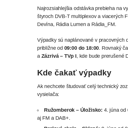
Najrozsiahlejšia odstávka prebieha na vy
štyroch DVB-T multiplexov a viacerých F
Devína, Rádia Lumen a Rádia_FM.
Výpadky sú naplánované v pracovných
približne od
09:00 do 18:00
. Rovnaký ča
a
Zázrivá – TVp I
, kde bude prerušené 
Kde čakať výpadky
Ak nechcete študovať celý technický zozna
vysielača:
Ružomberok – Úložisko:
4. júna od
aj FM a DAB+.