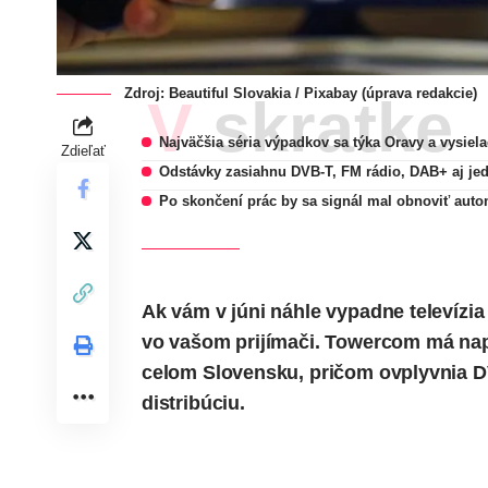
Zdroj: Beautiful Slovakia / Pixabay (úprava redakcie)
V skratke
Najväčšia séria výpadkov sa týka Oravy a vysie
Zdieľať
Odstávky zasiahnu DVB-T, FM rádio, DAB+ aj jedn
Po skončení prác by sa signál mal obnoviť auto
Ak vám v júni náhle vypadne televízi
vo vašom prijímači. Towercom má nap
celom Slovensku, pričom ovplyvnia DVB
distribúciu.