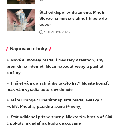
Štát odklepol tvrdú zmenu. Mnohí
Slováci si musia siahnuť hlbšie do
úspor
7. augusta 2026
Najnovšie články
Nové AI modely hľadajú medzery v testoch, aby
prenikli na internet. Môžu napádať weby a páchať
zločiny
Prišiel vám do schránky takýto list? Musíte konať,
inak vám vyradia auto z evidencie
Máte Orange? Operátor spustil predaj Galaxy Z
Fold8. Pridal aj parádnu akciu (+ ceny)
Štát odklepol prísne zmeny. Niektorým hrozia až 600
€ pokuty, ukladať sa budú opakovane