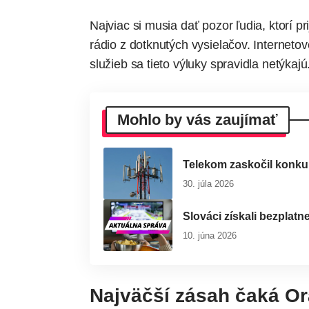
Najviac si musia dať pozor ľudia, ktorí p
rádio z dotknutých vysielačov. Internetov
služieb sa tieto výluky spravidla netýkajú
Mohlo by vás zaujímať
Telekom zaskočil konku
30. júla 2026
Slováci získali bezplatn
10. júna 2026
Najväčší zásah čaká O