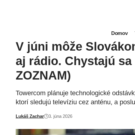
Domov
V júni môže Slováko
aj rádio. Chystajú sa
ZOZNAM)
Towercom plánuje technologické odstávky
ktorí sledujú televíziu cez anténu, a po
Lukáš Zachar
3. júna 2026