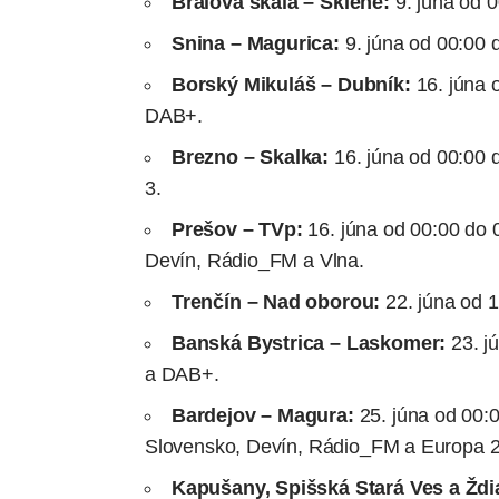
Bralová skala – Sklené:
9. júna od 
Snina – Magurica:
9. júna od 00:00 
Borský Mikuláš – Dubník:
16. júna 
DAB+.
Brezno – Skalka:
16. júna od 00:00
3.
Prešov – TVp:
16. júna od 00:00 do
Devín, Rádio_FM a Vlna.
Trenčín – Nad oborou:
22. júna od 
Banská Bystrica – Laskomer:
23. j
a DAB+.
Bardejov – Magura:
25. júna od 00:
Slovensko, Devín, Rádio_FM a Europa 2
Kapušany, Spišská Stará Ves a Ždi