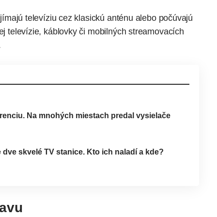
rijímajú televíziu cez klasickú anténu alebo počúvajú
ej televízie, káblovky či mobilných streamovacích
.
renciu. Na mnohých miestach predal vysielače
e dve skvelé TV stanice. Kto ich naladí a kde?
ravu