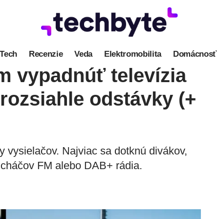
Tech
Recenzie
Veda
Elektromobilita
Domácnosť
m vypadnúť televízia
 rozsiahle odstávky (+
 vysielačov. Najviac sa dotknú divákov,
slucháčov FM alebo DAB+ rádia.