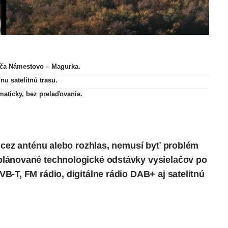
lača Námestovo – Magurka.
u satelitnú trasu.
maticky, bez prelaďovania.
a cez anténu alebo rozhlas, nemusí byť problém
lánované technologické odstávky vysielačov po
-T, FM rádio, digitálne rádio DAB+ aj satelitnú