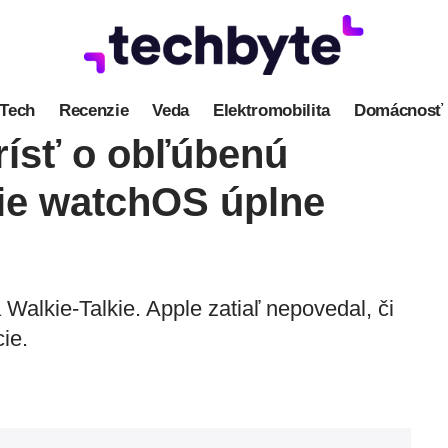
Tech
Recenzie
Veda
Elektromobilita
Domácnosť
ísť o obľúbenú
zie watchOS úplne
Walkie-Talkie. Apple zatiaľ nepovedal, či
ie.