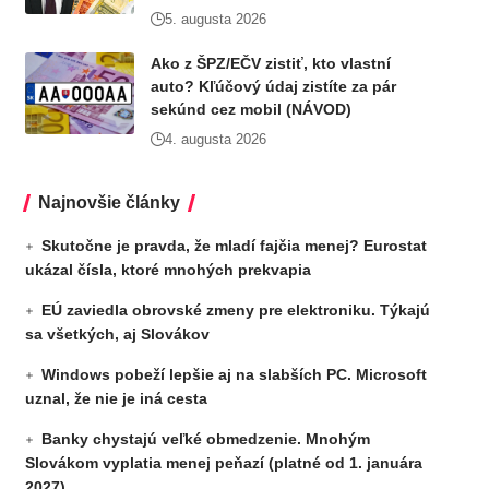
5. augusta 2026
Ako z ŠPZ/EČV zistiť, kto vlastní
auto? Kľúčový údaj zistíte za pár
sekúnd cez mobil (NÁVOD)
4. augusta 2026
Najnovšie články
Skutočne je pravda, že mladí fajčia menej? Eurostat
ukázal čísla, ktoré mnohých prekvapia
EÚ zaviedla obrovské zmeny pre elektroniku. Týkajú
sa všetkých, aj Slovákov
Windows pobeží lepšie aj na slabších PC. Microsoft
uznal, že nie je iná cesta
Banky chystajú veľké obmedzenie. Mnohým
Slovákom vyplatia menej peňazí (platné od 1. januára
2027)