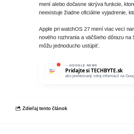
mení alebo dočasne skrýva funkcie, ktoré 
neexistuje žiadne oficiálne vyjadrenie, k
Apple pri watchOS 27 mení viac vecí na
nového rozhrania a väčšieho dôrazu na Si
môžu jednoducho ustúpiť.
GOOGLE NEWS
Pridajte si
TECHBYTE.sk
ako preferovaný zdroj informácií na Goog
Zdieľaj tento článok