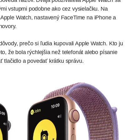
apovedá názov. Dvaja používatelia Apple Watch sa
vými vstupmi podobne ako cez vysielačku. Na
é Apple Watch, nastavený FaceTime na iPhone a
hovory.
dôvody, prečo si ľudia kupovali Apple Watch. Kto ju
to, že bola rýchlejšia než telefonát alebo písanie
ť tlačidlo a povedať krátku správu.