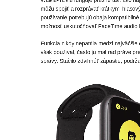
Walkie-Talkie funguje presne tak, ako n
môžu spojiť a rozprávať krátkymi hlaso
používanie potrebujú obaja kompatibiln
možnosť uskutočňovať FaceTime audio 
Funkcia nikdy nepatrila medzi najväčšie 
však používal, často ju mal rád práve pre
správy. Stačilo zdvihnúť zápästie, podrža