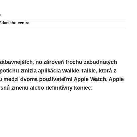
e
ládacieho centra
jzábavnejších, no zároveň trochu zabudnutých
potichu zmizla aplikácia Walkie-Talkie, ktorá z
ku medzi dvoma používateľmi Apple Watch. Apple
časnú zmenu alebo definitívny koniec.