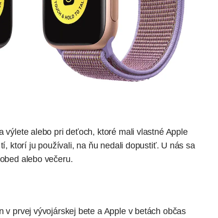
 výlete alebo pri deťoch, ktoré mali vlastné Apple
í, ktorí ju používali, na ňu nedali dopustiť. U nás sa
 obed alebo večeru.
n v prvej vývojárskej bete a Apple v betách občas