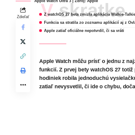
Apple Watch Ultra 3 | Zdroj: Apple
V skratke
Z watchOS 27 beta zmizla aplikácia Walkie-Talki
Zdieľať
Funkcia sa stratila zo zoznamu aplikácií aj z Ov
Apple zatiaľ oficiálne nepotvrdil, či sa vráti
Apple Watch môžu prísť o jednu z na
funkcií. Z prvej bety watchOS 27 totiž 
hodiniek robila jednoduchú vysielač
zatiaľ nevysvetlil, či ide o chybu, do