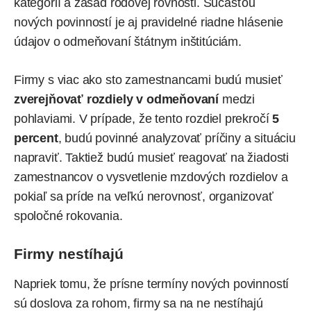
kategórií a zásad rodovej rovnosti. Súčasťou
nových povinností je aj pravidelné riadne hlásenie
údajov o odmeňovaní štátnym inštitúciám.
Firmy s viac ako sto zamestnancami budú musieť
zverejňovať rozdiely v odmeňovaní
medzi
pohlaviami. V prípade, že tento rozdiel prekročí
5
percent
, budú povinné analyzovať príčiny a situáciu
napraviť. Taktiež budú musieť reagovať na žiadosti
zamestnancov o vysvetlenie mzdových rozdielov a
pokiaľ sa príde na veľkú nerovnosť, organizovať
spoločné rokovania.
Firmy nestíhajú
Napriek tomu, že prísne termíny nových povinností
sú doslova za rohom, firmy sa na ne nestíhajú