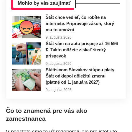
Mohlo by vás zaujímať
Štát chce vedieť, čo robíte na
internete. Pripravuje zákon, ktorý
mu to umožní
9. augusta 2026
Štát vám na auto prispeje až 16 596
€. Takto môžete získať štedrý
príspevok
9. augusta 2026
Státisícom Slovákov stúpnu platy.
Štát odklepol dôležitú zmenu
(platné od 1. januára 2027)
9. augusta 2026
Čo to znamená pre vás ako
zamestnanca
V podstate sme to už rozoberali, ale pre istotu to