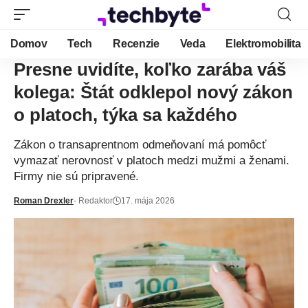
Domov
Tech
Recenzie
Veda
Elektromobilita
Presne uvidíte, koľko zarába váš
kolega: Štát odklepol nový zákon
o platoch, týka sa každého
Zákon o transaprentnom odmeňovaní má pomôcť
vymazať nerovnosť v platoch medzi mužmi a ženami.
Firmy nie sú pripravené.
Roman Drexler
- Redaktor
17. mája 2026