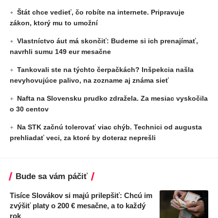
Štát chce vedieť, čo robíte na internete. Pripravuje
zákon, ktorý mu to umožní
Vlastníctvo áut má skončiť: Budeme si ich prenajímať,
navrhli sumu 149 eur mesačne
Tankovali ste na týchto čerpačkách? Inšpekcia našla
nevyhovujúce palivo, na zozname aj známa sieť
Nafta na Slovensku prudko zdražela. Za mesiac vyskočila
o 30 centov
Na STK začnú tolerovať viac chýb. Technici od augusta
prehliadať veci, za ktoré by doteraz neprešli
Bude sa vám páčiť
Tisíce Slovákov si majú prilepšiť: Chcú im
zvýšiť platy o 200 € mesačne, a to každý
rok