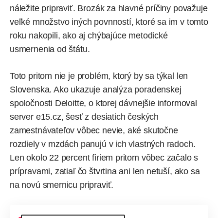
náležite pripraviť. Brozák za hlavné príčiny považuje
veľké množstvo iných povnností, ktoré sa im v tomto
roku nakopili, ako aj chýbajúce metodické
usmernenia od štátu.
Toto pritom nie je problém, ktorý by sa týkal len
Slovenska. Ako ukazuje analýza poradenskej
spoločnosti Deloitte, o ktorej dávnejšie
informoval
server e15.cz, šesť z desiatich českých
zamestnávateľov vôbec nevie, aké skutočne
rozdiely v mzdách panujú v ich vlastných radoch.
Len okolo 22 percent firiem pritom vôbec začalo s
prípravami, zatiaľ čo štvrtina ani len netuší, ako sa
na novú smernicu pripraviť.