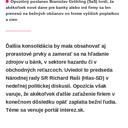
Opozičný poslanec Branislav Gröhling (SaS) tvrdí, že
akékoľvek nové dane pre banky alebo iné firmy sa len
prenesú na bežných občanov vo forme vyšších poplatkov
a cien
Ďalšia konsolidácia by mala obsahovať aj
prorastové prvky a zamerať sa na hľadanie
zdrojov u bánk, v sektore hazardu či v
obchodných reťazcoch. Uviedol to predseda
Národnej rady SR Richard Raši (Hlas-SD) v
nedeľnej politickej diskusii. Opozícia však
varuje, že akékoľvek ďalšie zaťaženie firiem v
konečnom dôsledku opäť zaplatia bežní ľudia.
Téme sa
venuje
portál interez.sk.