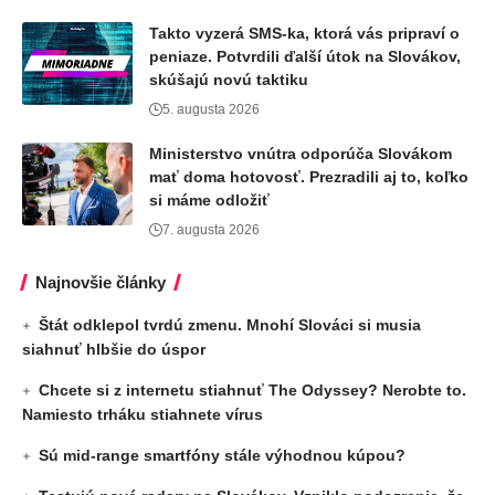
Takto vyzerá SMS-ka, ktorá vás pripraví o
peniaze. Potvrdili ďalší útok na Slovákov,
skúšajú novú taktiku
5. augusta 2026
Ministerstvo vnútra odporúča Slovákom
mať doma hotovosť. Prezradili aj to, koľko
si máme odložiť
7. augusta 2026
Najnovšie články
Štát odklepol tvrdú zmenu. Mnohí Slováci si musia
siahnuť hlbšie do úspor
Chcete si z internetu stiahnuť The Odyssey? Nerobte to.
Namiesto trháku stiahnete vírus
Sú mid-range smartfóny stále výhodnou kúpou?