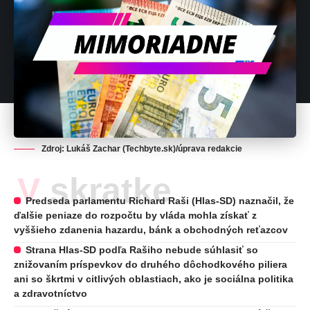
Zdroj: Lukáš Zachar (Techbyte.sk)/úprava redakcie
V skratke
Predseda parlamentu Richard Raši (Hlas-SD) naznačil, že
ďalšie peniaze do rozpočtu by vláda mohla získať z
vyššieho zdanenia hazardu, bánk a obchodných reťazcov
Strana Hlas-SD podľa Rašiho nebude súhlasiť so
znižovaním príspevkov do druhého dôchodkového piliera
ani so škrtmi v citlivých oblastiach, ako je sociálna politika
a zdravotníctvo