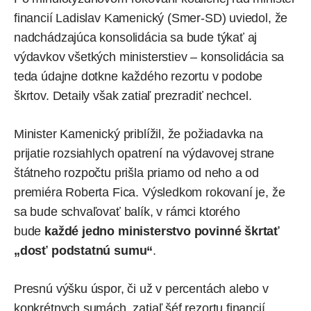
financií Ladislav Kamenický (Smer-SD)
uviedol
, že
nadchádzajúca konsolidácia sa bude týkať aj
výdavkov všetkých ministerstiev – konsolidácia sa
teda údajne dotkne každého rezortu v podobe
škrtov. Detaily však zatiaľ prezradiť nechcel.
Minister Kamenický priblížil, že požiadavka na
prijatie rozsiahlych opatrení na výdavovej strane
štátneho rozpočtu prišla priamo od neho a od
premiéra
Roberta Fica
. Výsledkom rokovaní je, že
sa bude schvaľovať balík, v rámci ktorého
bude
každé jedno ministerstvo povinné škrtať
„dosť podstatnú sumu“
.
Presnú výšku úspor, či už v percentách alebo v
konkrétnych sumách, zatiaľ šéf rezortu financií