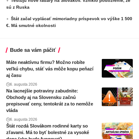
Testujú nové radary na Slovákov. Vzniklo podozrenie, že
sú z Ruska
Štát začal vyplácať mimoriadny príspevok vo výške 1 500
€. Má smutné okolnosti
Bude sa vám páčiť
Máte neaktívnu firmu? Možno robíte
veľkú chybu, stáť vás môže kopu peňazí
aj času
6. augusta 2026
Na lacnejšie potraviny zabudnite:
Obchody aj na Slovensku začnú
prepisovať ceny, tentokrát za to nemôže
vláda
6. augusta 2026
Štát rozdá Slovákom rodinné karty so
zľavami. Má to byť bolestné za vysoké
dane (ako bude fungovať)