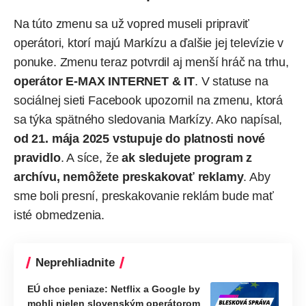
Na túto zmenu sa už vopred museli pripraviť
operátori, ktorí majú Markízu a ďalšie jej televízie v
ponuke. Zmenu teraz potvrdil aj menší hráč na trhu,
operátor E-MAX INTERNET & IT
. V statuse na
sociálnej sieti Facebook
upozornil
na zmenu, ktorá
sa týka spätného sledovania Markízy. Ako napísal,
od 21. mája 2025 vstupuje do platnosti nové
pravidlo
. A síce, že
ak sledujete program z
archívu, nemôžete preskakovať reklamy
. Aby
sme boli presní, preskakovanie reklám bude mať
isté obmedzenia.
Neprehliadnite
EÚ chce peniaze: Netflix a Google by
mohli nielen slovenským operátorom