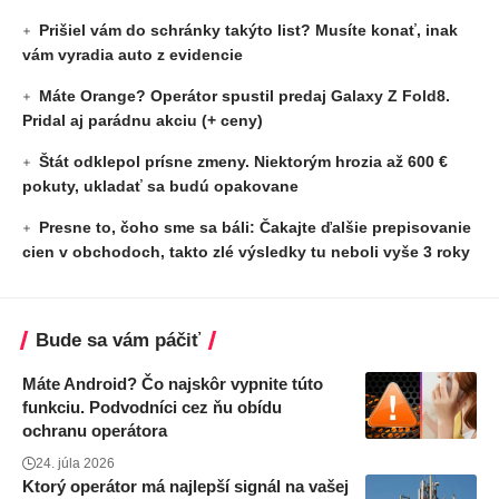
Prišiel vám do schránky takýto list? Musíte konať, inak
vám vyradia auto z evidencie
Máte Orange? Operátor spustil predaj Galaxy Z Fold8.
Pridal aj parádnu akciu (+ ceny)
Štát odklepol prísne zmeny. Niektorým hrozia až 600 €
pokuty, ukladať sa budú opakovane
Presne to, čoho sme sa báli: Čakajte ďalšie prepisovanie
cien v obchodoch, takto zlé výsledky tu neboli vyše 3 roky
Bude sa vám páčiť
Máte Android? Čo najskôr vypnite túto
funkciu. Podvodníci cez ňu obídu
ochranu operátora
24. júla 2026
Ktorý operátor má najlepší signál na vašej