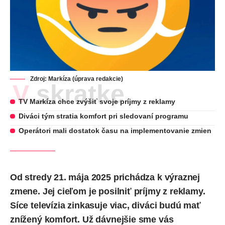
Zdroj: Markíza (úprava redakcie)
V skratke
TV Markíza chce zvýšiť svoje príjmy z reklamy
Diváci tým stratia komfort pri sledovaní programu
Operátori mali dostatok času na implementovanie zmien
Od stredy 21. mája 2025 prichádza k výraznej
zmene. Jej cieľom je posilniť príjmy z reklamy.
Síce televízia zinkasuje viac, diváci budú mať
znížený komfort. Už dávnejšie sme vás