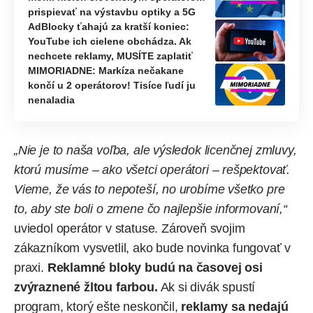
prispievať na výstavbu optiky a 5G
AdBlocky ťahajú za kratší koniec:
YouTube ich cielene obchádza. Ak
nechcete reklamy, MUSÍTE zaplatiť
MIMORIADNE: Markíza nečakane
končí u 2 operátorov! Tisíce ľudí ju
nenaladia
„Nie je to naša voľba, ale výsledok licenčnej zmluvy,
ktorú musíme – ako všetci operátori – rešpektovať.
Vieme, že vás to nepoteší, no urobíme všetko pre
to, aby ste boli o zmene čo najlepšie informovaní,“
uviedol operátor v statuse. Zároveň svojim
zákazníkom vysvetlil, ako bude novinka fungovať v
praxi.
Reklamné bloky budú na časovej osi
zvýraznené žltou farbou.
Ak si divák spustí
program, ktorý ešte neskončil,
reklamy sa nedajú