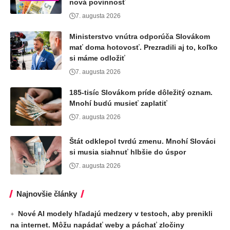
nová povinnosť
7. augusta 2026
Ministerstvo vnútra odporúča Slovákom
mať doma hotovosť. Prezradili aj to, koľko
si máme odložiť
7. augusta 2026
185-tisíc Slovákom príde dôležitý oznam.
Mnohí budú musieť zaplatiť
7. augusta 2026
Štát odklepol tvrdú zmenu. Mnohí Slováci
si musia siahnuť hlbšie do úspor
7. augusta 2026
Najnovšie články
Nové AI modely hľadajú medzery v testoch, aby prenikli
na internet. Môžu napádať weby a páchať zločiny