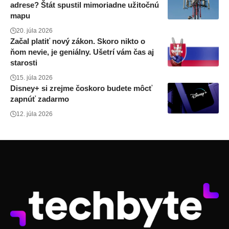
adrese? Štát spustil mimoriadne užitočnú
mapu
20. júla 2026
Začal platiť nový zákon. Skoro nikto o
ňom nevie, je geniálny. Ušetrí vám čas aj
starosti
15. júla 2026
Disney+ si zrejme čoskoro budete môcť
zapnúť zadarmo
12. júla 2026