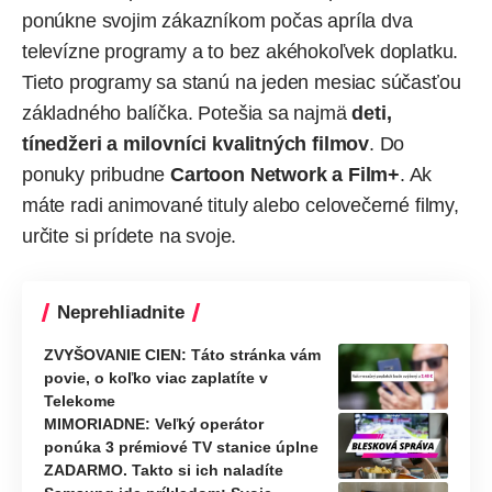
ponúkne svojim zákazníkom počas apríla dva
televízne programy a to bez akéhokoľvek doplatku.
Tieto programy sa stanú na jeden mesiac súčasťou
základného balíčka. Potešia sa najmä
deti,
tínedžeri a milovníci kvalitných filmov
. Do
ponuky pribudne
Cartoon Network a Film+
. Ak
máte radi animované tituly alebo celovečerné filmy,
určite si prídete na svoje.
Neprehliadnite
ZVYŠOVANIE CIEN: Táto stránka vám
povie, o koľko viac zaplatíte v
Telekome
MIMORIADNE: Veľký operátor
ponúka 3 prémiové TV stanice úplne
ZADARMO. Takto si ich naladíte