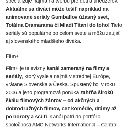
špecializuje najmä na tvorbu pre deti a tínedžerov.
Aktuálne sa diváci môže tešiť napríklad na
animované seriály Gumballov úžasný svet,
Totálna Dramarama či Mladí Titani do toho!
Tieto
seriály sú populárne po celom svete a môžu zaujať
aj slovenského mladšieho diváka.
Film+
Film+ je televízny
kanál zameraný na filmy a
seriály
, ktorý vysiela najmä v strednej Európe,
vrátane Slovenska a Česka. Spustený bol v roku
2006 a jeho programová ponuka
zahŕňa širokú
škálu filmových žánrov – od akčných a
dobrodružných filmov, cez komédie, drámy až
po horory a sci-fi
. Kanál patrí do portfólia
spoločnosti AMC Networks International – Central