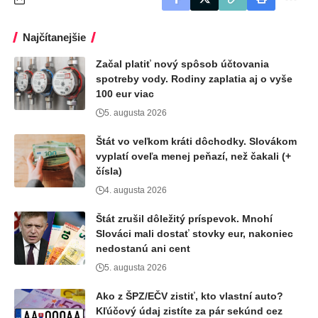
Najčítanejšie
Začal platiť nový spôsob účtovania
spotreby vody. Rodiny zaplatia aj o vyše
100 eur viac
5. augusta 2026
Štát vo veľkom kráti dôchodky. Slovákom
vyplatí oveľa menej peňazí, než čakali (+
čísla)
4. augusta 2026
Štát zrušil dôležitý príspevok. Mnohí
Slováci mali dostať stovky eur, nakoniec
nedostanú ani cent
5. augusta 2026
Ako z ŠPZ/EČV zistiť, kto vlastní auto?
Kľúčový údaj zistíte za pár sekúnd cez