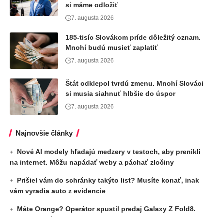
si máme odložiť
7. augusta 2026
185-tisíc Slovákom príde dôležitý oznam.
Mnohí budú musieť zaplatiť
7. augusta 2026
Štát odklepol tvrdú zmenu. Mnohí Slováci
si musia siahnuť hlbšie do úspor
7. augusta 2026
Najnovšie články
Nové AI modely hľadajú medzery v testoch, aby prenikli
na internet. Môžu napádať weby a páchať zločiny
Prišiel vám do schránky takýto list? Musíte konať, inak
vám vyradia auto z evidencie
Máte Orange? Operátor spustil predaj Galaxy Z Fold8.