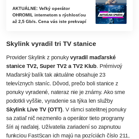
AKTUÁLNE: Veľký operátor
OHROMIL internetom s rýchlosťou
až 2,5 Gb/s. Cena vás iste prekvapí
Skylink vyradil tri TV stanice
Provider Skylink z ponuky
vyradil maďarské
stanice TV2, Super TV2 a TV2 Klub
. Prémivoý
Maďarský balík tak aktuálne obsahuje 23
televíznych staníc. Dôvod, prečo boli stanice z
ponuky vyradené, nateraz nie je známy. Ako sme
podotkli vyššie, vyradenie sa týka len služby
Skylink Live TV (OTT)
. V rámci satelitnej ponuky
sa zatiaľ nič nezmenilo a operátor tieto programy
šíri aj naďalej. Užívatelia zariadení so zapnutou
funkciou FastScan ich majú na pozíciách číslo 211,