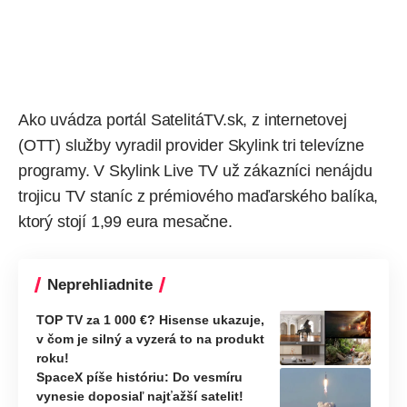
Ako
uvádza
portál SatelitáTV.sk, z internetovej
(OTT) služby vyradil provider
Skylink
tri televízne
programy. V Skylink Live TV už zákazníci nenájdu
trojicu TV staníc z prémiového maďarského balíka,
ktorý stojí 1,99 eura mesačne.
Neprehliadnite
TOP TV za 1 000 €? Hisense ukazuje,
v čom je silný a vyzerá to na produkt
roku!
SpaceX píše históriu: Do vesmíru
vynesie doposiaľ najťažší satelit!