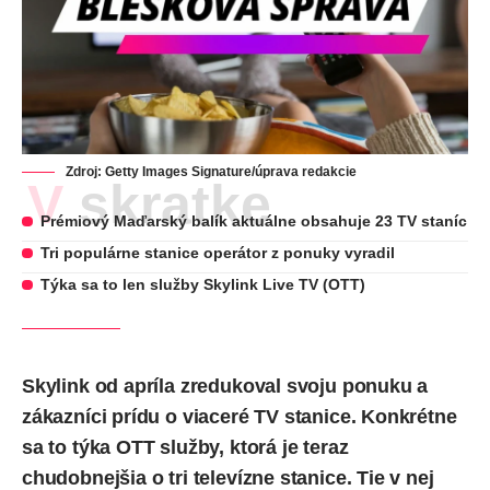
Zdroj: Getty Images Signature/úprava redakcie
V skratke
Prémiový Maďarský balík aktuálne obsahuje 23 TV staníc
Tri populárne stanice operátor z ponuky vyradil
Týka sa to len služby Skylink Live TV (OTT)
Skylink od apríla zredukoval svoju ponuku a
zákazníci prídu o viaceré TV stanice. Konkrétne
sa to týka OTT služby, ktorá je teraz
chudobnejšia o tri televízne stanice. Tie v nej