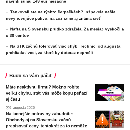
navrhli sumu 149 eur mesačne
Tankovali ste na týchto čerpačkách? Inšpekcia našla
nevyhovujúce palivo, na zozname aj známa sieť
Nafta na Slovensku prudko zdražela. Za mesiac vyskočila
o 30 centov
Na STK začnú tolerovať viac chýb. Technici od augusta
prehliadať veci, za ktoré by doteraz neprešli
Bude sa vám páčiť
Máte neaktívnu firmu? Možno robíte
veľkú chybu, stáť vás môže kopu peňazí
aj času
6. augusta 2026
Na lacnejšie potraviny zabudnite:
Obchody aj na Slovensku začnú
prepisovať ceny, tentokrát za to nemôže