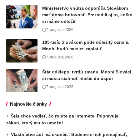
Ministerstvo vnútra odporúča Slovákom
mať doma hotovosť. Prezradili aj to, koľko
si máme odložiť
7. augusta 2026
185-tisíc Slovákom príde dôležitý oznam.
Mnohí budú musieť zaplatiť
7. augusta 2026
Štát odklepol tvrdú zmenu. Mnohí Slováci
si musia siahnuť hlbšie do úspor
7. augusta 2026
Najnovšie články
Štát chce vedieť, čo robíte na internete. Pripravuje
zákon, ktorý mu to umožní
Vlastníctvo áut má skončiť: Budeme si ich prenajímať,