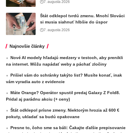
7. augusta 2026
Štát odklepol tvrdú zmenu. Mnohí Slováci
si musia siahnuť hlbšie do úspor
7. augusta 2026
Najnovšie články
Nové AI modely hľadajú medzery v testoch, aby prenikli
na internet. Môžu napádať weby a páchať zločiny
Prišiel vám do schránky takýto list? Musíte konať, inak
vám vyradia auto z evidencie
Máte Orange? Operátor spustil predaj Galaxy Z Fold8.
Pridal aj parádnu akciu (+ ceny)
Štát odklepol prísne zmeny. Niektorým hrozia až 600 €
pokuty, ukladať sa budú opakovane
Presne to, čoho sme sa báli: Čakajte ďalšie prepisovanie