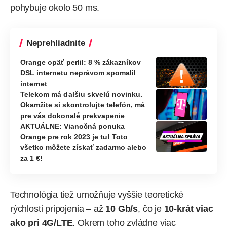
pohybuje okolo 50 ms.
Neprehliadnite
Orange opäť perlil: 8 % zákazníkov
DSL internetu neprávom spomalil
internet
Telekom má ďalšiu skvelú novinku.
Okamžite si skontrolujte telefón, má
pre vás dokonalé prekvapenie
AKTUÁLNE: Vianočná ponuka
Orange pre rok 2023 je tu! Toto
všetko môžete získať zadarmo alebo
za 1 €!
Technológia tiež umožňuje vyššie teoretické
rýchlosti pripojenia – až
10 Gb/s
, čo je
10-krát viac
ako pri 4G/LTE
. Okrem toho zvládne viac