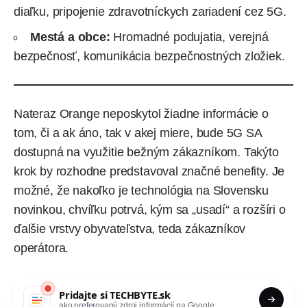
diaľku, pripojenie zdravotníckych zariadení cez
5G
.
Mestá a obce:
Hromadné podujatia, verejná
bezpečnosť, komunikácia bezpečnostných zložiek.
Nateraz Orange neposkytol žiadne informácie o
tom, či a ak áno, tak v akej miere, bude 5G SA
dostupná na využitie bežným zákazníkom. Takýto
krok by rozhodne predstavoval značné benefity. Je
možné, že nakoľko je technológia na Slovensku
novinkou, chvíľku potrvá, kým sa „usadí“ a rozšíri o
ďalšie vrstvy obyvateľstva, teda zákazníkov
operátora.
Pridajte si
TECHBYTE.sk
ako preferovaný zdroj informácií na Google