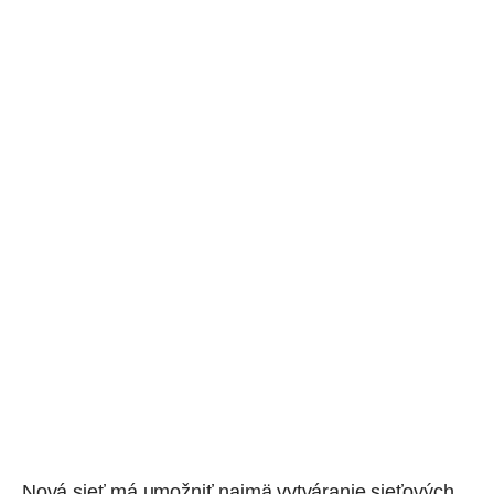
Nová sieť má umožniť najmä vytváranie sieťových