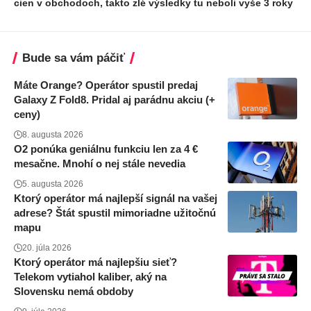
cien v obchodoch, takto zlé výsledky tu neboli vyše 3 roky
Bude sa vám páčiť
Máte Orange? Operátor spustil predaj
Galaxy Z Fold8. Pridal aj parádnu akciu (+
ceny)
8. augusta 2026
O2 ponúka geniálnu funkciu len za 4 €
mesačne. Mnohí o nej stále nevedia
5. augusta 2026
Ktorý operátor má najlepší signál na vašej
adrese? Štát spustil mimoriadne užitočnú
mapu
20. júla 2026
Ktorý operátor má najlepšiu sieť?
Telekom vytiahol kaliber, aký na
Slovensku nemá obdoby