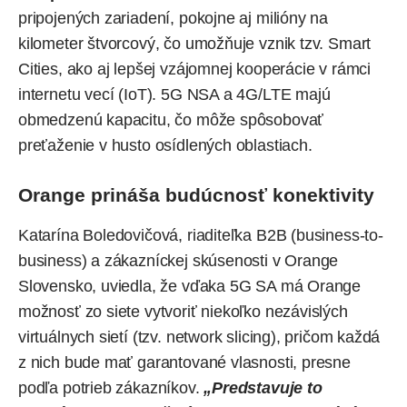
pripojených zariadení, pokojne aj milióny na
kilometer štvorcový, čo umožňuje vznik tzv. Smart
Cities, ako aj lepšej vzájomnej kooperácie v rámci
internetu vecí (IoT). 5G NSA a 4G/LTE majú
obmedzenú kapacitu, čo môže spôsobovať
preťaženie v husto osídlených oblastiach.
Orange prináša budúcnosť konektivity
Katarína Boledovičová, riaditeľka B2B (business-to-
business) a zákazníckej skúsenosti v Orange
Slovensko, uviedla, že vďaka 5G SA má Orange
možnosť zo siete vytvoriť niekoľko nezávislých
virtuálnych sietí (tzv. network slicing), pričom každá
z nich bude mať garantované vlasnosti, presne
podľa potrieb zákazníkov.
„Predstavuje to